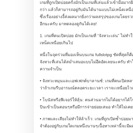
เกมที่ถูกเปิดบ่อยครั้งมักเป็นเกมที่เล่นแล้วเข้ามือมากยิ
กว่า แล้วก็สามารถอยู่กับมันได้นานแบบไม่เหน็ดเหนื่
ซึ่งเรื่องอย่างงี้ส่งผลมากยิ่งกว่าผลสรุปของเกมโดยร
อีกนะครับ มาทดลองดูกันได้เลย!
1. เกมที่คนเปิดบ่อย มักเป็นเกมที่ “จังหวะเล่น” ไม่ทำใ
เหน็ดเหนื่อยเกินไป
หนึ่งในจุดร่วมที่มองเห็นบนเกม fullslotpg ชัดที่สุด
จังหวะที่เล่นได้สม่ำเสมอแบบไม่อึดอัดเลยนะครับ ทำ
ความจำเป็น
• จังหวะหมุนและเอฟเฟกต์บาลานซ์: เกมที่คนเปิดหลา
ว่าถ้าเกมรีบอารมณ์ตลอดระยะเวลา เราจะเหนื่อยไวเพิ่
• โบนัสหรือฟีเจอร์ให้ลุ้น: คนส่วนมากไม่ได้อยากได้โบ
ปินเข้าเป็นตอนๆหรือมีการจ่ายย่อยเสมอ ทำให้ไม่เ
• ภาพและเสียงไม่ทำให้ล้าเร็ว: เกมที่ถูกเปิดซ้ำบ่อยมาก
จำต้องอยู่กับเกมใดเกมหนึ่งนานๆเนื้อหาเหล่านี้จะ