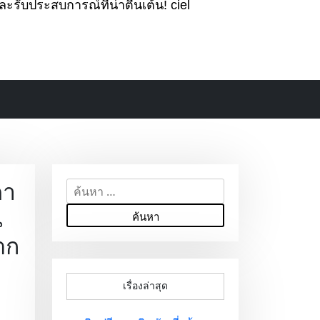
รับประสบการณ์ที่น่าตื่นเต้น! ciel
คา
ค้
น
น
ห
า
ตก
สำ
ห
เรื่องล่าสุด
รั
บ