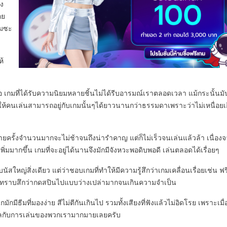
่ง
อย
วมซะ
ห้
ก็คือ เกมที่ได้รับความนิยมหลายชิ้นไม่ได้รีบอารมณ์เราตลอดเวลา แม้กระนั้นมั
ให้คนเล่นสามารถอยู่กับเกมนั้นๆได้ยาวนานกว่าธรรมดาเพราะว่าไม่เหนื่อยเ
ยครั้งจำนวนมากจะไม่ช้าจนถึงน่ารำคาญ แต่ก็ไม่เร็วจนเล่นแล้วล้า เนื่อง
มมากขึ้น เกมที่จะอยู่ได้นานจึงมักมีจังหวะพอดิบพอดี เล่นตลอดได้เรื่อยๆ
นัสใหญ่สิ่งเดียว แต่ว่าชอบเกมที่ทำให้มีความรู้สึกว่าเกมเคลื่อนเรื่อยเช่น ฟร
คยทราบสึกว่ากดสปินไปแบบว่างเปล่ามากจนเกินความจำเป็น
มักมีธีมที่มองง่าย สีไม่ตีกันเกินไป รวมทั้งเสียงที่ฟังแล้วไม่อิดโรย เพราะเมื
มีผลกับการเล่นของพวกเรามากมายเลยครับ