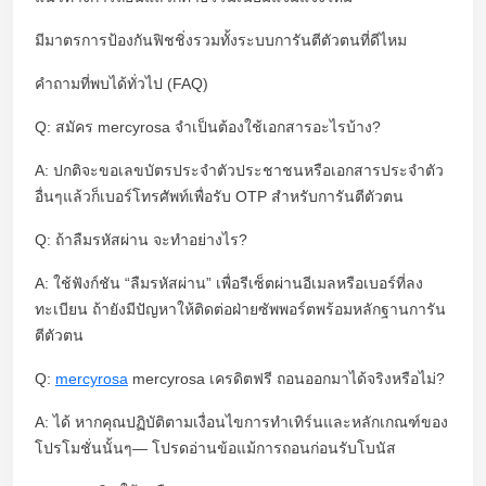
มีมาตรการป้องกันฟิชชิ่งรวมทั้งระบบการันตีตัวตนที่ดีไหม
คำถามที่พบได้ทั่วไป (FAQ)
Q: สมัคร mercyrosa จำเป็นต้องใช้เอกสารอะไรบ้าง?
A: ปกติจะขอเลขบัตรประจำตัวประชาชนหรือเอกสารประจำตัว
อื่นๆแล้วก็เบอร์โทรศัพท์เพื่อรับ OTP สำหรับการันตีตัวตน
Q: ถ้าลืมรหัสผ่าน จะทำอย่างไร?
A: ใช้ฟังก์ชัน “ลืมรหัสผ่าน” เพื่อรีเซ็ตผ่านอีเมลหรือเบอร์ที่ลง
ทะเบียน ถ้ายังมีปัญหาให้ติดต่อฝ่ายซัพพอร์ตพร้อมหลักฐานการัน
ตีตัวตน
Q:
mercyrosa
mercyrosa เครดิตฟรี ถอนออกมาได้จริงหรือไม่?
A: ได้ หากคุณปฏิบัติตามเงื่อนไขการทำเทิร์นและหลักเกณฑ์ของ
โปรโมชั่นนั้นๆ— โปรดอ่านข้อแม้การถอนก่อนรับโบนัส