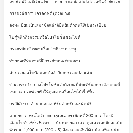
เครดิตฟรีไม่มีเงื่อนไข — หายาก แต่มักเป็นโปรโมชั่นจำกัดเวลา
กรรมวิธีขอรับเครดิตฟรี (ตัวอย่าง)
ลงทะเบียนเป็นสมาชิกแล้วก็ยืนยันตัวตนให้เป็นระเบียบ
ไปสู่หน้ากิจกรรมหรือโปรโมชั่นของไซต์
กรอกรหัสหรือตอบเงื่อนไขที่ระบบระบุ
ทำยอดเทิร์นตามที่มีการกำหนดก่อนถอน
สำรวจยอดโบนัสและข้อจำกัดการถอนก่อนเล่น
ข้อควรระวัง: บางโปรโมชั่นจำกัดเกมที่นับเทิร์น การเลือกเกมที่
เหมาะสมจะช่วยทำให้คุณผ่านเงื่อนไขได้เร็วขึ้น
กรณีศึกษา: คำนวณยอดเทิร์นสำหรับเครดิตฟรี
แบบอย่าง: คุณได้รับ mercyrosa เครดิตฟรี 200 บาท โดยมี
เงื่อนไขทำเทิร์น 5 เท่า — นั่นหมายความว่าคุณควรจะมียอดเดิม
พันรวม 1,000 บาท (200 x 5) จึงจะถอนเงินได้ แม้เกมที่เล่นนับ