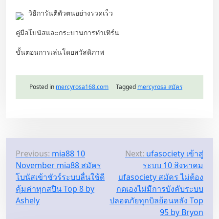
วิธีการันตีตัวตนอย่างรวดเร็ว
คู่มือโบนัสและกระบวนการทำเทิร์น
ขั้นตอนการเล่นโดยสวัสดิภาพ
Posted in
mercyrosa168.com
Tagged
mercyrosa สมัคร
แ
Previous:
mia88 10
Next:
ufasociety เข้าสู่
November mia88 สมัคร
ระบบ 10 สิงหาคม
น
โบนัสเข้าชัวร์ระบบลื่นใช้ดี
ufasociety สมัคร ไม่ต้อง
ะ
คุ้มค่าทุกสปิน Top 8 by
กดเองไม่มีการบังคับระบบ
แ
Ashely
ปลอดภัยทุกบิลย้อนหลัง Top
น
95 by Bryon