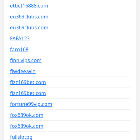
etbet16888.com
eu369clubs.com
eu369clubs.com
FAFA123
faro168
finnivips.com
fiwdee.win
fizz169bet.com
fizz169bet.com
fortune99vip.com
fox689ok.com
fox689ok.com
fullslotpg