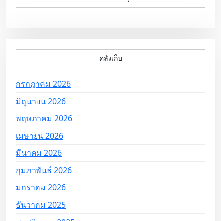
คลังเก็บ
กรกฎาคม 2026
มิถุนายน 2026
พฤษภาคม 2026
เมษายน 2026
มีนาคม 2026
กุมภาพันธ์ 2026
มกราคม 2026
ธันวาคม 2025