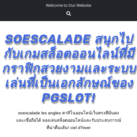
S
Welcome to Our Website
k
i
p
t
SOESCALADE สนุกไป
o
c
กับเกมสล็อตออนไลน์ที่มี
o
n
กราฟิกสวยงามและระบบ
t
e
เล่นที่เป็นเอกลักษณ์ของ
n
t
PGSLOT!
soescalade les angles คาสิโนออนไลน์เว็บตรงที่มั่นคง
และเชื่อถือได้ ลองเล่นสล็อตออนไลน์และรับประสบการณ์
ที่น่าตื่นเต้น! ciel d'hiver