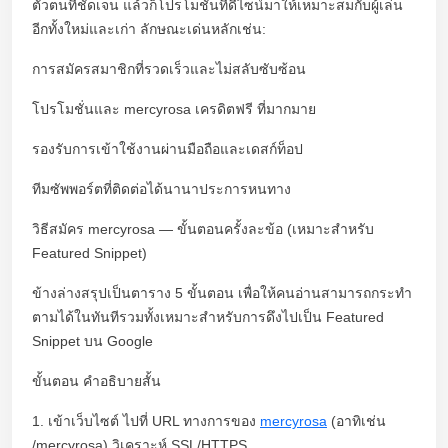
ตัวตนที่ชัดเจน แล้วก็โปรโมชั่นที่ดีไซน์มาให้เหมาะสมกับผู้เล่น
อีกทั้งใหม่และเก่า ลักษณะเด่นหลักเช่น:
การสมัครสมาชิกที่รวดเร็วและไม่สลับซับซ้อน
โปรโมชั่นและ mercyrosa เครดิตฟรี ที่มากมาย
รองรับการเข้าใช้งานผ่านมือถือและเดสก์ท็อป
ทีมซัพพอร์ตที่ติดต่อได้นานาประการหนทาง
วิธีสมัคร mercyrosa — ขั้นตอนครั้งละข้อ (เหมาะสำหรับ
Featured Snippet)
ข้างล่างสรุปเป็นตาราง 5 ขั้นตอน เพื่อให้คนอ่านสามารถกระทำ
ตามได้ในทันทีรวมทั้งเหมาะสำหรับการดึงไปเป็น Featured
Snippet บน Google
ขั้นตอน คำอธิบายสั้น
1. เข้าเว็บไซต์ ไปที่ URL ทางการของ
mercyrosa
(อาทิเช่น
/mercyrosa) วิเคราะห์ SSL/HTTPS