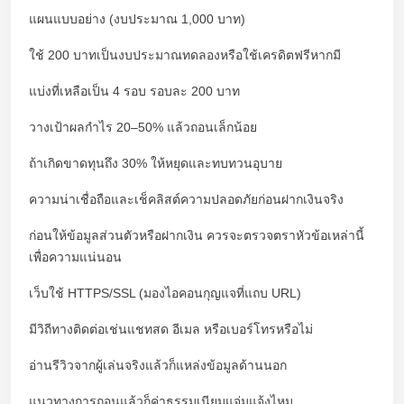
แผนแบบอย่าง (งบประมาณ 1,000 บาท)
ใช้ 200 บาทเป็นงบประมาณทดลองหรือใช้เครดิตฟรีหากมี
แบ่งที่เหลือเป็น 4 รอบ รอบละ 200 บาท
วางเป้าผลกำไร 20–50% แล้วถอนเล็กน้อย
ถ้าเกิดขาดทุนถึง 30% ให้หยุดและทบทวนอุบาย
ความน่าเชื่อถือและเช็คลิสต์ความปลอดภัยก่อนฝากเงินจริง
ก่อนให้ข้อมูลส่วนตัวหรือฝากเงิน ควรจะตรวจตราหัวข้อเหล่านี้
เพื่อความแน่นอน
เว็บใช้ HTTPS/SSL (มองไอคอนกุญแจที่แถบ URL)
มีวิถีทางติดต่อเช่นแชทสด อีเมล หรือเบอร์โทรหรือไม่
อ่านรีวิวจากผู้เล่นจริงแล้วก็แหล่งข้อมูลด้านนอก
แนวทางการถอนแล้วก็ค่าธรรมเนียมแจ่มแจ้งไหม