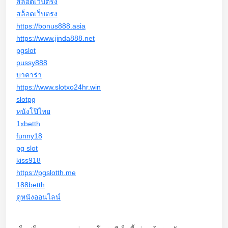
สล็อตเว็บตรง
สล็อตเว็บตรง
https://bonus888.asia
https://www.jinda888.net
pgslot
pussy888
บาคาร่า
https://www.slotxo24hr.win
slotpg
หนังโป๊ไทย
1xbetth
funny18
pg slot
kiss918
https://pgslotth.me
188betth
ดูหนังออนไลน์