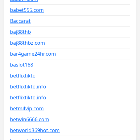
babet555.com
Baccarat
baj88thb
baj88thbz.com
bar4game24hr.com
baslot168
betflixtikto
betflixtikto.info
betflixtikto.info
betm4vip.com
betwin6666.com
betworld369hot.com