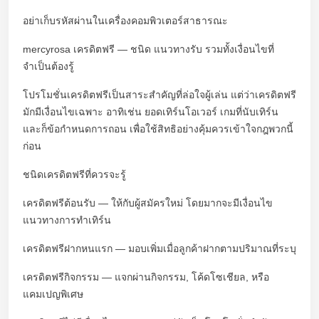
อย่าเก็บรหัสผ่านในเครื่องคอมพิวเตอร์สาธารณะ
mercyrosa เครดิตฟรี — ชนิด แนวทางรับ รวมทั้งเงื่อนไขที่
จำเป็นต้องรู้
โปรโมชั่นเครดิตฟรีเป็นสาระสำคัญที่ล่อใจผู้เล่น แต่ว่าเครดิตฟรี
มักมีเงื่อนไขเฉพาะ อาทิเช่น ยอดเทิร์นโอเวอร์ เกมที่นับเทิร์น
และก็ข้อกำหนดการถอน เพื่อใช้สิทธิอย่างคุ้มควรเข้าใจกฎพวกนี้
ก่อน
ชนิดเครดิตฟรีที่ควรจะรู้
เครดิตฟรีต้อนรับ — ให้กับผู้สมัครใหม่ โดยมากจะมีเงื่อนไข
แนวทางการทำเทิร์น
เครดิตฟรีฝากหนแรก — มอบเพิ่มเมื่อลูกค้าฝากตามปริมาณที่ระบุ
เครดิตฟรีกิจกรรม — แจกผ่านกิจกรรม, โค้ดโซเชียล, หรือ
แคมเปญพิเศษ