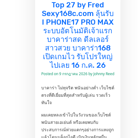
Top 27 by Fred
Sexy168c.com ลุ้นรับ
I PHONE17 PRO MAX
ระบบอัตโนมัติเจ้าแรก
บาคาร่าสด ดีลเลอร์
สาวสวย บาคาร่า168
เปิดเกมไว รับโปรใหญ่
ไปเลย 16 ก.ค. 26
Posted on
9 กรกฎาคม 2026
by
Johnny Reed
บาคาร่า ไม่ทุจริต พนันอย่างต่ำ เว็บไซต์
ตรงที่ดีเยี่ยมที่สุดสำหรับผู้เล่น รวดเร็ว
ทันใจ
ผมเคยหลงเข้าไปในวังวนของเว็บไซต์
พนันสายเอเย่นต์ หรือเคยพบกับ
ประสบการณ์ห่วยแตกๆอย่างการแทงถูก
แล้วโดนบล็อกไอดี เบิกเงินหลักหมื่น