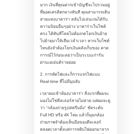
มาก เงินที่คุณฝากเข้าบัญชีจะไปรวมอยู่
ที่ยอดเครดิตกลางทันที คุณสามารถเดิน
สายแทงบาคาร่า สลับไปเล่นเกมได้รับ
ความนิยมอื่นๆอย่าง บาคาร่าเว็บไซต์
ตรง ได้ทันทีโดยไม่ต้องกดโยกเงินย้าย
ไปย้ายมาให้เสียเวล่ำเวลา หากเว็บไซต์
ไหนยังจำต้องโยกเงินคลังเก็บของ คาด
การณ์ไว้ก่อนเลยว่าเป็นระบบเก่ารัน
ผ่านเอเย่นต์รายย่อย
2. การตัดไพ่และก็การแจกไพ่แบบ
Real-time ที่ไม่มีมุมอับ
เวลาผมเข้าห้องบาคาร่า สิ่งแรกที่ผมจะ
มองไม่ใช่ดีลเลอร์สวยไม่สวย แต่ผมจะดู
ว่า “กล้องถ่ายรูปสตรีมมิ่ง” ชัดระดับ
Full HD หรือ 4K ไหม แล้วก็มุมกล้อง
ถ่ายภาพจำต้องเห็นมือของดีลเลอร์
ตลอดเวลาตั้งแต่การหยิบไพ่ออกมาจาก