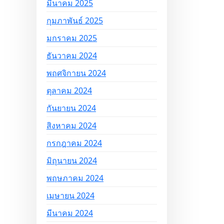
มีนาคม 2025
กุมภาพันธ์ 2025
มกราคม 2025
ธันวาคม 2024
พฤศจิกายน 2024
ตุลาคม 2024
กันยายน 2024
สิงหาคม 2024
กรกฎาคม 2024
มิถุนายน 2024
พฤษภาคม 2024
เมษายน 2024
มีนาคม 2024