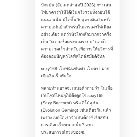
ปัจจุบัน (อัปเดตล่าสุดปี 2026) การเล่น
ไพ่บาคาร่าให้ได้เงินจริงรวมทั้งถอนได้
แน่นอนนั้น มิได้ขึ้นกับสูตรเดินเงินหรือ
ความแม่นยำสำหรับในการเดาไพ่เพียง
อย่างเดียว แต่ว่าหัวใจหลักมากกว่าครึ่ง
เป็น “ความซื่อตรงของระบบ” และก็
ความรวดเร็วสำหรับเพื่อการให้บริการที่
ต้องตอบปัญหาไลฟ์สไตล์สมัยดิจิทัล
sexy168 เว็บพนันขั้นต่ำ เว็บตรง ฝาก-
เบิกเงินเร็วทันใจ
หลายท่านอาจจะเสนอคำถามว่า ในเมื่อ
เว็บไซต์ไหนๆก็มีดึงดูดใจ sexy168
(Sexy Baccarat) หรือ อีโม้ลูชัน
(Evolution Gaming) เช่นเดียวกัน แล้ว
เพราะเหตุใดเราจำเป็นต้องซีเรียสกับ
การเลือกเว็บขนาดนั้น? จาก
ประสบการณ์ตรงของผม