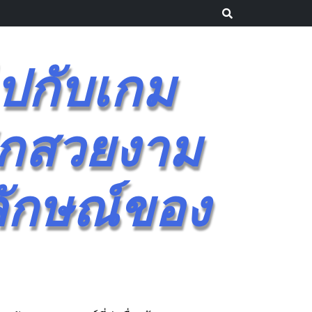
ปกับเกม
ฟิกสวยงาม
ลักษณ์ของ