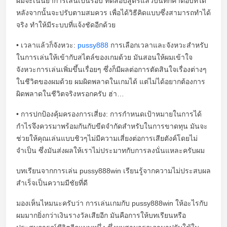
ผมจะเน้นย้ำการเล่นเป็นรอบ ทดสอบสูตรแล้วบันทึกคำตอบที่ได้
หลังจากนั้นจะปรับตามสมควร เพื่อได้วิธีคิดแบบซึ่งสามารถทำได้
จริง ทำให้มีระบบที่แจ้งชัดอีกด้วย
• เวลาแล้วก็จังหวะ:
pussy888
การเลือกเวลาและจังหวะสำหรับ
ในการเล่นให้เข้ากับสไตล์ของเกมด้วย มันสอนให้ผมเข้าใจ
จังหวะการเล่นเพิ่มขึ้นเรื่อยๆ ซึ่งก็มีผลต่อการตัดสินใจเรื่องต่างๆ
ในชีวิตของผมด้วย ผมผิดพลาดในเกมได้ แต่ไม่ได้อยากต้องการ
ผิดพลาดในชีวิตจริงหรอกครับ ฮ่า…
• การปกป้องคุ้มครองการเสี่ยง: การกำหนดเป้าหมายในการได้
กำไรจึงควรมาพร้อมกันกับขีดจำกัดสำหรับในการขาดทุน มันจะ
ช่วยให้คุณเล่นแบบชิวๆไม่มีความเสี่ยงต่อการเสียตังค์โดยไม่
จำเป็น ซึ่งมันส่งผลให้เราไม่ประมาทกับการลงนั่นแหละครับผม
บทเรียนจากการเล่น pussy888win เรียนรู้จากความไม่ประสบผล
สำเร็จเป็นความมีชัยที่ดี
มองเห็นไหมนะครับว่า การเล่นเกมกับ pussy888win ให้อะไรกับ
ผมมากยิ่งกว่าเงินรางวัลเสียอีก มันคือการให้บทเรียนหรือ