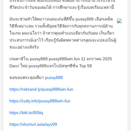
ประสบการณ์ชีวิตอีกแบบหนึ่ง ซึ่งผมสามารถเอามาปรับใช้ใน
ชีวิตประจำวันของผมได้ การศึกษาและรู้เรื่องบทเรียนเหล่านี้
มันจะช่วยทำให้ผมวางแผนเล่นที่ดีขึ้น pussy888 เลือกเคล็ด
วิธีที่เหมาะสม รวมทั้งมียุทธวิธีจัดการกับทุกสถานการณ์ด้าน
ในเกม ผมแน่ใจว่า ถ้าหากคุณทำแบบเดียวกันกับผม เก็บเกี่ยว
ประสบการณ์เอาไว้ เรียนรู้ข้อผิดพลาดต่างๆคุณจะแปลงเป็นผู้
ชนะอย่างแท้จริง
เกมคาสิโน pussy888 pussy888win.fun 11 มกราคม 2025
Darci ใหม่ pussy888แจกโบนัสทุกซีซั่น Top 58
ขอขอบพระคุณที่มา
pussy888
https://rebrand.ly/pussy888win-fun
https://cutly.info/pussy888win-fun
https://bitt.to/l50iiq
https://shorturl.asia/eyv09