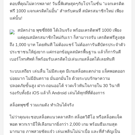
ตอบที่คุณไม่ควรพลาด! วันนี้พิเศษสุดๆกับโปรโมชั่น “แจกเครดิต
ฟรี 1000 แจกเครดิตไม่อั้น” สำหรับคนที่ สมัครสมาชิกใหม่ เพียง
แค่นั้น!
สมัครง่าย พุซซี่888 ได้เงินจริง พร้อมเครดิตฟรี 1000 เพียง
แค่คุณสมัครสมาชิกใหม่กับเรา ก็สามารถรับ เครดิตฟรีสูงสุด
ถึง 1,000 บาท โดยทันที ไม่ต้องแชร์ ไม่ต้องการันตีบัตรประจำตัว
ประชาชนให้ยุ่งยาก แค่กรอกข้อมูลสมัครพื้นฐาน แล้วก็การันตี
เบอร์โทรศัพท์ ก็พร้อมรับเครดิตไปเล่นเกมสล็อตได้เลยทันที
ระบบเสถียร เล่นลื่น ไม่มีสะดุด มีเกมสล็อตแตกง่าย แจ็คพอตออก
บ่อยมาก ไม่มีอันตราย มั่นอกมั่นใจ ด้วยระบบรักษาความ
ปลอดภัยขั้นสูง ฝาก-ถอนออโต้ รวดเร็วทันใจภายใน 30 วินาที
รองรับทั้งยัง iOS แล้วก็ Android เล่นได้ทุกที่ที่ต้องการ
สล็อตพุซซี่ รวมเกมดัง ทำเงินได้จริง
ไม่ว่าคุณจะชอบสล็อตแนวคลาสสิก สล็อตวิดีโอ หรือสล็อตแจ็ค
พอต พวกเรามีให้เลือกมากยิ่งกว่า 2,000 เกม พร้อมธีมเกมสุด
มากมาย ภาพสวยชัดแจ๋ว เล่นเพลินไม่น่าเบื่อ และที่สำคัญเป็น