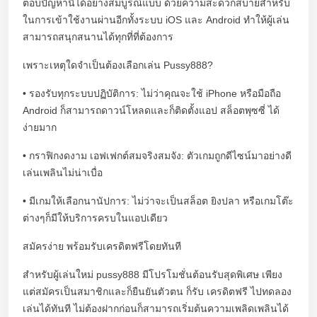
ตอบปัญหานี้ได้อย่างสมบูรณ์แบบ ด้วยความสะดวกสบายสำหรับ
ในการเข้าใช้งานผ่านอีกทั้งระบบ iOS และ Android ทำให้ผู้เล่น
สามารถสนุกสนานได้ทุกที่ที่ต้องการ
เพราะเหตุใดจำเป็นต้องเลือกเล่น Pussy888?
• รองรับทุกระบบปฏิบัติการ: ไม่ว่าคุณจะใช้ iPhone หรือมือถือ
Android ก็สามารถดาวน์โหลดและก็ติดตั้งแอป สล็อตพุซซี่ ได้
ง่ายมาก
• กราฟิกงดงาม เอฟเฟกต์สมจริงสมจัง: ตัวเกมถูกดีไซน์มาอย่างดี
เล่นเพลินไม่น่าเบื่อ
• มีเกมให้เลือกนานัปการ: ไม่ว่าจะเป็นสล็อต ยิงปลา หรือเกมโต๊ะ
ต่างๆก็มีให้บริการครบในแอปเดียว
สมัครง่าย พร้อมรับเครดิตฟรีโดยทันที
สำหรับผู้เล่นใหม่ pussy888 มีโปรโมชั่นต้อนรับสุดพิเศษ เพียง
แต่สมัครเป็นสมาชิกและก็ยืนยันตัวตน ก็รับ เครดิตฟรี ไปทดลอง
เล่นได้ทันที ไม่ต้องฝากก่อนก็สามารถเริ่มต้นความเพลิดเพลินได้