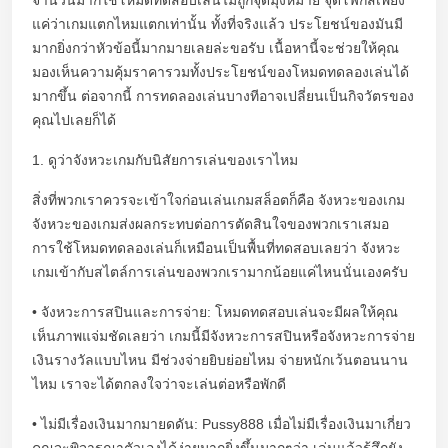
แค่ว่าเกมแตกไหมแตกเท่านั้น ทั้งที่จริงแล้ว ประโยชน์ของมันมี
มากยิ่งกว่าหัวข้อนี้มากมายเลยล่ะขอรับ เนื้อหานี้จะช่วยให้คุณ
มองเห็นความคุ้มราคารวมทั้งประโยชน์ของโหมดทดลองเล่นได้
มากขึ้น ต่อจากนี้ การทดลองเล่นบางทีอาจเปลี่ยนเป็นกิจวัตรของ
คุณไปเลยก็ได้
1. ดูว่าจังหวะเกมกับนิสัยการเล่นของเราไหม
สิ่งที่พวกเราควรจะเข้าใจก่อนเล่นเกมสล็อตก็คือ จังหวะของเกม
จังหวะของเกมส่งผลกระทบต่อการตัดสินใจของพวกเราเสมอ
การใช้โหมดทดลองเล่นก็เหมือนเป็นพื้นที่ทดสอบเลยว่า จังหวะ
เกมเข้ากับสไตล์การเล่นของพวกเรามากน้อยแค่ไหนนั่นเองครับ
• จังหวะการสปินและการจ่าย: โหมดทดสอบเล่นจะมีผลให้คุณ
เห็นภาพแจ่มชัดเลยว่า เกมนี้มีจังหวะการสปินหรือจังหวะการจ่าย
เงินรางวัลแบบไหน มีช่วงจ่ายยิบย่อยไหม จ่ายหนักเว้นตอนนาน
ไหม เราจะได้ตกลงใจว่าจะเล่นต่อหรือพักดี
• ไม่มีเรื่องเงินมากมายดดัน: Pussy888 เมื่อไม่มีเรื่องเงินมาเกี่ยว
คุณจะพิจารณาตัวเองได้ง่ายมากยิ่งขึ้นมากๆว่า เล่นแล้วรู้สึกยัง