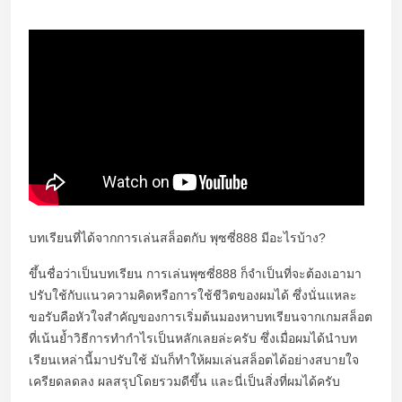
บทเรียนที่ได้จากการเล่นสล็อตกับ พุซซี่888 มีอะไรบ้าง?
ขึ้นชื่อว่าเป็นบทเรียน การเล่นพุซซี่888 ก็จำเป็นที่จะต้องเอามา
ปรับใช้กับแนวความคิดหรือการใช้ชีวิตของผมได้ ซึ่งนั่นแหละ
ขอรับคือหัวใจสำคัญของการเริ่มต้นมองหาบทเรียนจากเกมสล็อต
ที่เน้นย้ำวิธีการทำกำไรเป็นหลักเลยล่ะครับ ซึ่งเมื่อผมได้นำบท
เรียนเหล่านี้มาปรับใช้ มันก็ทำให้ผมเล่นสล็อตได้อย่างสบายใจ
เครียดลดลง ผลสรุปโดยรวมดีขึ้น และนี่เป็นสิ่งที่ผมได้ครับ