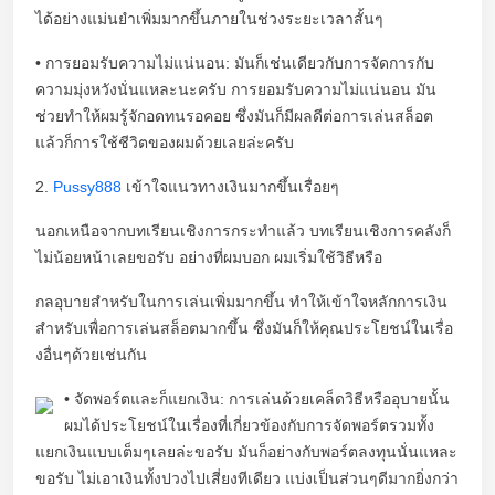
ได้อย่างแม่นยำเพิ่มมากขึ้นภายในช่วงระยะเวลาสั้นๆ
• การยอมรับความไม่แน่นอน: มันก็เช่นเดียวกับการจัดการกับ
ความมุ่งหวังนั่นแหละนะครับ การยอมรับความไม่แน่นอน มัน
ช่วยทำให้ผมรู้จักอดทนรอคอย ซึ่งมันก็มีผลดีต่อการเล่นสล็อต
แล้วก็การใช้ชีวิตของผมด้วยเลยล่ะครับ
2.
Pussy888
เข้าใจแนวทางเงินมากขึ้นเรื่อยๆ
นอกเหนือจากบทเรียนเชิงการกระทำแล้ว บทเรียนเชิงการคลังก็
ไม่น้อยหน้าเลยขอรับ อย่างที่ผมบอก ผมเริ่มใช้วิธีหรือ
กลอุบายสำหรับในการเล่นเพิ่มมากขึ้น ทำให้เข้าใจหลักการเงิน
สำหรับเพื่อการเล่นสล็อตมากขึ้น ซึ่งมันก็ให้คุณประโยชน์ในเรื่อ
งอื่นๆด้วยเช่นกัน
• จัดพอร์ตและก็แยกเงิน: การเล่นด้วยเคล็ดวิธีหรืออุบายนั้น
ผมได้ประโยชน์ในเรื่องที่เกี่ยวข้องกับการจัดพอร์ตรวมทั้ง
แยกเงินแบบเต็มๆเลยล่ะขอรับ มันก็อย่างกับพอร์ตลงทุนนั่นแหละ
ขอรับ ไม่เอาเงินทั้งปวงไปเสี่ยงทีเดียว แบ่งเป็นส่วนๆดีมากยิ่งกว่า