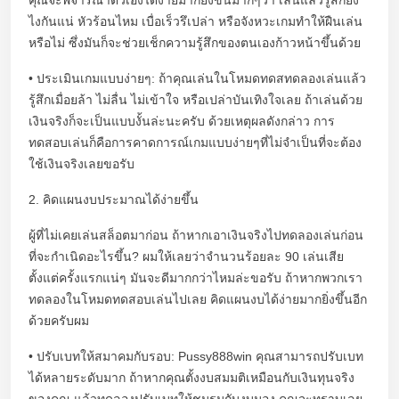
ไงกันแน่ หัวร้อนไหม เบื่อเร็วรึเปล่า หรือจังหวะเกมทำให้ฝืนเล่น
หรือไม่ ซึ่งมันก็จะช่วยเช็กความรู้สึกของตนเองก้าวหน้าขึ้นด้วย
• ประเมินเกมแบบง่ายๆ: ถ้าคุณเล่นในโหมดทดสทดลองเล่นแล้ว
รู้สึกเมื่อยล้า ไม่ลื่น ไม่เข้าใจ หรือเปล่าบันเทิงใจเลย ถ้าเล่นด้วย
เงินจริงก็จะเป็นแบบงั้นล่ะนะครับ ด้วยเหตุผลดังกล่าว การ
ทดสอบเล่นก็คือการคาดการณ์เกมแบบง่ายๆที่ไม่จำเป็นที่จะต้อง
ใช้เงินจริงเลยขอรับ
2. คิดแผนงบประมาณได้ง่ายขึ้น
ผู้ที่ไม่เคยเล่นสล็อตมาก่อน ถ้าหากเอาเงินจริงไปทดลองเล่นก่อน
ที่จะกำเนิดอะไรขึ้น? ผมให้เลยว่าจำนวนร้อยละ 90 เล่นเสีย
ตั้งแต่ครั้งแรกแน่ๆ มันจะดีมากกว่าไหมล่ะขอรับ ถ้าหากพวกเรา
ทดลองในโหมดทดสอบเล่นไปเลย คิดแผนงบได้ง่ายมากยิ่งขึ้นอีก
ด้วยครับผม
• ปรับเบทให้สมาคมกับรอบ: Pussy888win คุณสามารถปรับเบท
ได้หลายระดับมาก ถ้าหากคุณตั้งงบสมมติเหมือนกับเงินทุนจริง
ของคุณ แล้วทดลองปรับเบทให้ชมรมกับงบมอง คุณจะทราบเลย