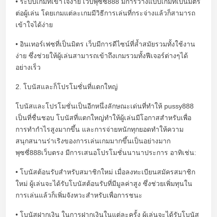
• ระบบเกมที่เข้าใจง่าย เว็บพุซซี่888 มีการวางแบบเกมที่เป็นมิตร
ต่อผู้เล่น โดยเกมแต่ละเกมมีวิธีการเล่นที่กระจ่างแล้วก็สามารถ
เข้าใจได้ง่าย
• อินเทอร์เฟซที่เป็นมิตร เว็บมีการดีไซน์ที่ล้ำสมัยรวมทั้งใช้งาน
ง่าย ซึ่งช่วยให้ผู้เล่นสามารถเข้าถึงเกมรวมทั้งฟีเจอร์ต่างๆได้
อย่างเร็ว
2. โบนัสและก็โปรโมชั่นที่แตกใหญ่
โบนัสและโปรโมชั่นเป็นอีกหนึ่งลักษณะเด่นที่ทำให้ pussy888
เป็นที่ชื่นชอบ โบนัสที่แตกใหญ่ทำให้ผู้เล่นมีโอกาสสำหรับเพื่อ
การทำกำไรสูงมากขึ้น และการจ่ายหนักทุกยอดทำให้ความ
สนุกสนานร่าเริงของการเล่นเกมมากขึ้นเป็นอย่างมาก
พุซซี่888เว็บตรง มีการเสนอโปรโมชั่นนานาประการ อาทิเช่น:
• โบนัสต้อนรับสำหรับสมาชิกใหม่ เมื่อลงทะเบียนสมัครสมาชิก
ใหม่ ผู้เล่นจะได้รับโบนัสต้อนรับที่มีมูลค่าสูง ซึ่งช่วยเพิ่มทุนใน
การเล่นแล้วก็เพิ่มจังหวะสำหรับเพื่อการชนะ
• โบนัสฝากเงิน ในการฝากเงินในแต่ละครั้ง ผู้เล่นจะได้รับโบนัส