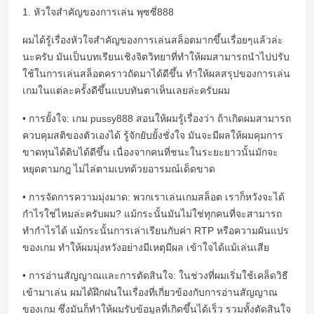
1. หัวใจสำคัญของการเล่น พุซซี่888
ผมได้รู้เรื่องหัวใจสำคัญของการเล่นสล็อตมากขึ้นเรื่อยๆแล้วล่ะ
นะครับ มันเป็นบทเรียนเชิงจิตวิทยาที่ทำให้ผมสามารถนำไปปรับ
ใช้ในการเล่นสล็อตคราวถัดมาได้ดีขึ้น ทำให้ผลสรุปของการเล่น
เกมในแต่ละครั้งดีขึ้นแบบทันตาเห็นเลยล่ะครับผม
• การยั้งใจ: เกม pussy888 สอนให้ผมรู้เรื่องว่า ถ้าเกิดผมสามารถ
ควบคุมสติของตัวเองได้ รู้จักยับยั้งชั่งใจ มันจะมีผลให้ผมคุมการ
ขาดทุนได้ดิบได้ดีขึ้น เนื่องจากคนที่ชนะในระยะยาวนั้นมักจะ
หยุดตามกฎ ไม่ไล่ตามเบทด้วยอารมณ์เด็ดขาด
• การจัดการความมุ่งมาด: พวกเราเล่นเกมสล็อต เราก็หวังจะได้
กำไรใช่ไหมล่ะครับผม? แม้กระนั้นมันไม่ใช่ทุกคนที่จะสามารถ
ทำกำไรได้ แม้กระนั้นการเล่าเรียนกับค่า RTP หรือความผันแปร
ของเกม ทำให้ผมมุ่งหวังอย่างมีเหตุมีผล เข้าใจได้แม้เล่นเสีย
• การอ่านสัญญาณและการตัดสินใจ: ในช่วงที่ผมเริ่มใช้เคล็ดวิธี
เข้ามาเล่น ผมได้ฝึกฝนในเรื่องที่เกี่ยวข้องกับการอ่านสัญญาณ
ของเกม ซึ่งมันก็ทำให้ผมรับข้อมูลที่เกิดขึ้นได้เร็ว รวมทั้งตัดสินใจ