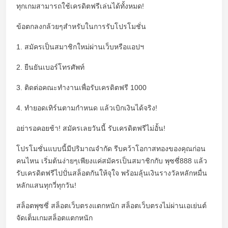
ทุกเกมสามารถใช้เครดิตฟรีเล่นได้ทั้งหมด!
ข้อตกลงกล้วยๆสำหรับในการรับโปรโมชั่น
1. สมัครเป็นสมาชิกใหม่ผ่านเว็บหรือแอปฯ
2. ยืนยันเบอร์โทรศัพท์
3. ติดต่อคณะทำงานเพื่อรับเครดิตฟรี 1000
4. ทำยอดเทิร์นตามกำหนด แล้วเบิกเงินได้จริง!
อย่ารอคอยช้า! สมัครเลยวันนี้ รับเครดิตฟรีไม่อั้น!
โปรโมชั่นแบบนี้มีปริมาณจำกัด รีบคว้าโอกาสทองของคุณก่อน
คนไหน เริ่มต้นง่ายๆเพียงแค่สมัครเป็นสมาชิกกับ พุซซี่888 แล้ว
รับเครดิตฟรีไปปั่นสล็อตกันให้จุใจ พร้อมลุ้นเงินรางวัลหลักหมื่น
หลักแสนทุกวี่ทุกวัน!
สล็อตพุซซี่ สล็อตเว็บตรงแตกหนัก สล็อตเว็บตรงไม่ผ่านเอเย่นต์
จัดเต็มเกมสล็อตแตกหนัก