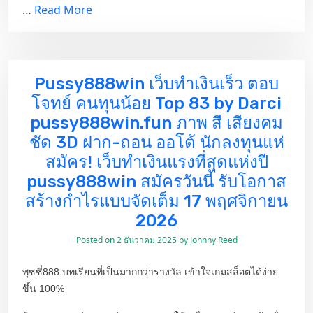
…
Read More
Pussy888win เว็บทำเงินเร็ว ตอบ
โจทย์ คนทุนน้อย Top 83 by Darci
pussy888win.fun ภาพ สี เสียงคม
ชัด 3D ฝาก-ถอน ออโต้ นักลงทุนแห่
สมัคร! เว็บทำเงินแรงที่สุดแห่งปี
pussy888win สมัครวันนี้ รับโอกาส
สร้างกำไรแบบจัดเต็ม 17 พฤศจิกายน
2026
Posted on
2 ธันวาคม 2025
by
Johnny Reed
พุซซี่888 บทเรียนที่เป็นมากกว่ารางวัล เข้าใจเกมสล็อตได้ง่าย
ขึ้น 100%