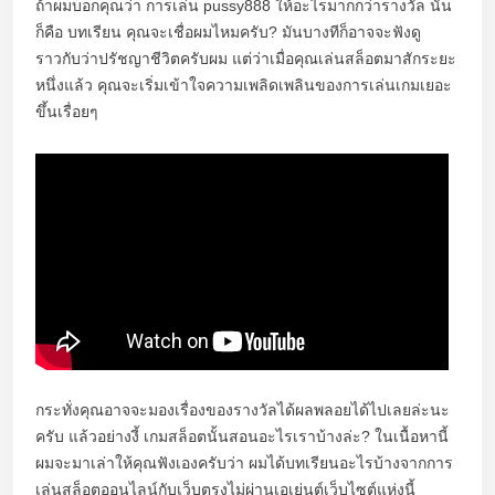
ถ้าผมบอกคุณว่า การเล่น pussy888 ให้อะไรมากกว่ารางวัล นั่น
ก็คือ บทเรียน คุณจะเชื่อผมไหมครับ? มันบางทีก็อาจจะฟังดู
ราวกับว่าปรัชญาชีวิตครับผม แต่ว่าเมื่อคุณเล่นสล็อตมาสักระยะ
หนึ่งแล้ว คุณจะเริ่มเข้าใจความเพลิดเพลินของการเล่นเกมเยอะ
ขึ้นเรื่อยๆ
กระทั่งคุณอาจจะมองเรื่องของรางวัลได้ผลพลอยได้ไปเลยล่ะนะ
ครับ แล้วอย่างงี้ เกมสล็อตนั้นสอนอะไรเราบ้างล่ะ? ในเนื้อหานี้
ผมจะมาเล่าให้คุณฟังเองครับว่า ผมได้บทเรียนอะไรบ้างจากการ
เล่นสล็อตออนไลน์กับเว็บตรงไม่ผ่านเอเย่นต์เว็บไซต์แห่งนี้