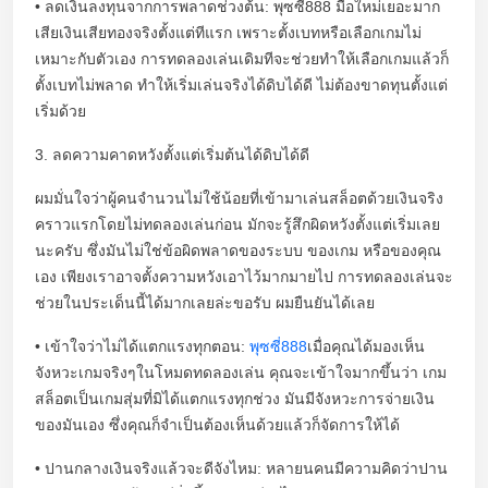
• ลดเงินลงทุนจากการพลาดช่วงต้น: พุซซี่888 มือใหม่เยอะมาก
เสียเงินเสียทองจริงตั้งแต่ทีแรก เพราะตั้งเบทหรือเลือกเกมไม่
เหมาะกับตัวเอง การทดลองเล่นเดิมทีจะช่วยทำให้เลือกเกมแล้วก็
ตั้งเบทไม่พลาด ทำให้เริ่มเล่นจริงได้ดิบได้ดี ไม่ต้องขาดทุนตั้งแต่
เริ่มด้วย
3. ลดความคาดหวังตั้งแต่เริ่มต้นได้ดิบได้ดี
ผมมั่นใจว่าผู้คนจำนวนไม่ใช้น้อยที่เข้ามาเล่นสล็อตด้วยเงินจริง
คราวแรกโดยไม่ทดลองเล่นก่อน มักจะรู้สึกผิดหวังตั้งแต่เริ่มเลย
นะครับ ซึ่งมันไม่ใช่ข้อผิดพลาดของระบบ ของเกม หรือของคุณ
เอง เพียงเราอาจตั้งความหวังเอาไว้มากมายไป การทดลองเล่นจะ
ช่วยในประเด็นนี้ได้มากเลยล่ะขอรับ ผมยืนยันได้เลย
• เข้าใจว่าไม่ได้แตกแรงทุกตอน:
พุซซี่888
เมื่อคุณได้มองเห็น
จังหวะเกมจริงๆในโหมดทดลองเล่น คุณจะเข้าใจมากขึ้นว่า เกม
สล็อตเป็นเกมสุ่มที่มิได้แตกแรงทุกช่วง มันมีจังหวะการจ่ายเงิน
ของมันเอง ซึ่งคุณก็จำเป็นต้องเห็นด้วยแล้วก็จัดการให้ได้
• ปานกลางเงินจริงแล้วจะดีจังไหม: หลายนคนมีความคิดว่าปาน