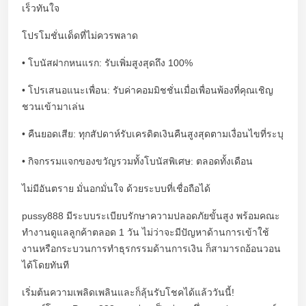
เร็วทันใจ
โปรโมชั่นเด็ดที่ไม่ควรพลาด
• โบนัสฝากหนแรก: รับเพิ่มสูงสุดถึง 100%
• โปรเสนอแนะเพื่อน: รับค่าคอมมิชชั่นเมื่อเพื่อนพ้องที่คุณเชิญ
ชวนเข้ามาเล่น
• คืนยอดเสีย: ทุกสัปดาห์รับเครดิตเงินคืนสูงสุดตามเงื่อนไขที่ระบุ
• กิจกรรมแจกของขวัญรวมทั้งโบนัสพิเศษ: ตลอดทั้งเดือน
ไม่มีอันตราย มั่นอกมั่นใจ ด้วยระบบที่เชื่อถือได้
pussy888 มีระบบระเบียบรักษาความปลอดภัยขั้นสูง พร้อมคณะ
ทำงานดูแลลูกค้าตลอด 1 วัน ไม่ว่าจะมีปัญหาด้านการเข้าใช้
งานหรือกระบวนการทำธุรกรรมด้านการเงิน ก็สามารถอ้อนวอน
ได้โดยทันที
เริ่มต้นความเพลิดเพลินและก็ลุ้นรับโชคได้แล้ววันนี้!