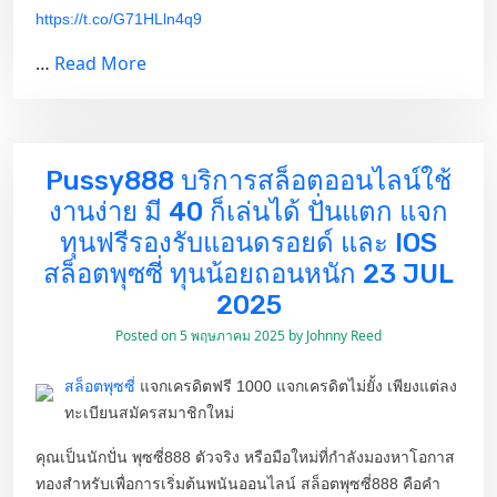
https://t.co/G71HLln4q9
…
Read More
Pussy888 บริการสล็อตออนไลน์ใช้
งานง่าย มี 40 ก็เล่นได้ ปั่นแตก แจก
ทุนฟรีรองรับแอนดรอยด์ และ IOS
สล็อตพุซซี่ ทุนน้อยถอนหนัก 23 JUL
2025
Posted on
5 พฤษภาคม 2025
by
Johnny Reed
สล็อตพุซซี่
แจกเครดิตฟรี 1000 แจกเครดิตไม่ยั้ง เพียงแต่ลง
ทะเบียนสมัครสมาชิกใหม่
คุณเป็นนักปั่น พุซซี่888 ตัวจริง หรือมือใหม่ที่กำลังมองหาโอกาส
ทองสำหรับเพื่อการเริ่มต้นพนันออนไลน์ สล็อตพุซซี่888 คือคำ