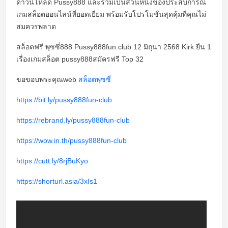
ดาวน์โหลด Pussy888 และร่วมเป็นส่วนหนึ่งของประสบการณ์
เกมสล็อตออนไลน์ที่ยอดเยี่ยม พร้อมรับโปรโมชั่นสุดคุ้มที่คุณไม่
สมควรพลาด
สล็อตฟรี พุซซี่888 Pussy888fun.club 12 มิถุนา 2568 Kirk ยืน 1
เรื่องเกมสล็อต pussy888สมัครฟรี Top 32
ขอขอบพระคุณweb
สล็อตพุซซี่
https://bit.ly/pussy888fun-club
https://rebrand.ly/pussy888fun-club
https://wow.in.th/pussy888fun-club
https://cutt.ly/8rjBuKyo
https://shorturl.asia/3xIs1