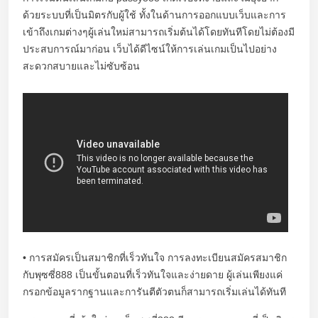
ด้วยระบบที่เป็นมิตรกับผู้ใช้ ทั้งในด้านการออกแบบเว็บและการ
เข้าถึงเกมต่างๆผู้เล่นใหม่สามารถเริ่มต้นได้โดยทันทีโดยไม่ต้องมี
ประสบการณ์มาก่อน เว็บได้ดีไซน์ให้การเล่นเกมเป็นไปอย่าง
สะดวกสบายและไม่ซับซ้อน
• การสมัครเป็นสมาชิกที่เร็วทันใจ การลงทะเบียนสมัครสมาชิก
กับพุซซี่888 เป็นขั้นตอนที่เร็วทันใจและง่ายดาย ผู้เล่นเพียงแค่
กรอกข้อมูลรากฐานและการันตีตัวตนก็สามารถเริ่มเล่นได้ทันที