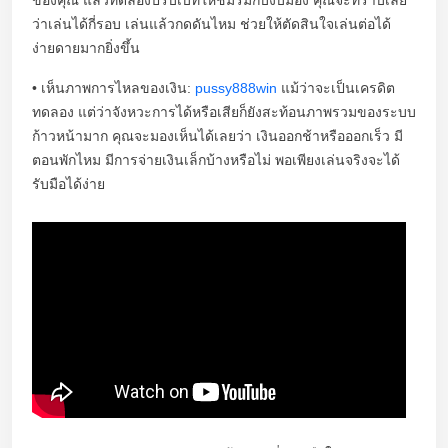
ว่าเล่นได้กี่รอบ เล่นแล้วกดดันไหม ช่วยให้ตัดสินใจเล่นต่อได้
ง่ายดายมากยิ่งขึ้น
• เห็นภาพการไหลของเงิน:
pussy888win
แม้ว่าจะเป็นเครดิต
ทดลอง แต่ว่าจังหวะการได้หรือเสียก็ยังสะท้อนภาพรวมของระบบ
ก้าวหน้ามาก คุณจะมองเห็นได้เลยว่า เงินออกช้าหรือออกเร็ว มี
ตอนพักไหม มีการจ่ายเงินเล็กบ้างหรือไม่ พอเพียงเล่นจริงจะได้
รับมือได้ง่าย