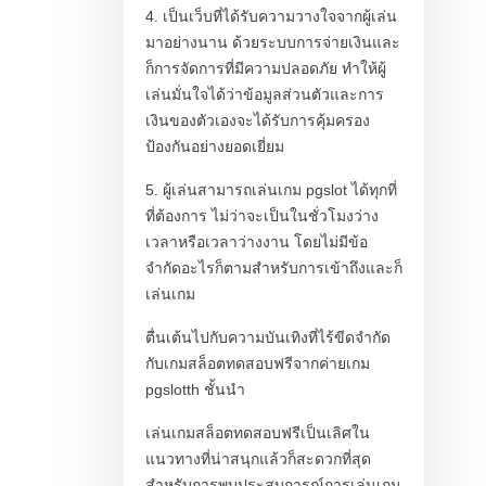
4. เป็นเว็บที่ได้รับความวางใจจากผู้เล่น
มาอย่างนาน ด้วยระบบการจ่ายเงินและ
ก็การจัดการที่มีความปลอดภัย ทำให้ผู้
เล่นมั่นใจได้ว่าข้อมูลส่วนตัวและการ
เงินของตัวเองจะได้รับการคุ้มครอง
ป้องกันอย่างยอดเยี่ยม
5. ผู้เล่นสามารถเล่นเกม pgslot ได้ทุกที่
ที่ต้องการ ไม่ว่าจะเป็นในชั่วโมงว่าง
เวลาหรือเวลาว่างงาน โดยไม่มีข้อ
จำกัดอะไรก็ตามสำหรับการเข้าถึงและก็
เล่นเกม
ตื่นเต้นไปกับความบันเทิงที่ไร้ขีดจำกัด
กับเกมสล็อตทดสอบฟรีจากค่ายเกม
pgslotth ชั้นนำ
เล่นเกมสล็อตทดสอบฟรีเป็นเลิศใน
แนวทางที่น่าสนุกแล้วก็สะดวกที่สุด
สำหรับการพบประสบการณ์การเล่นเกม