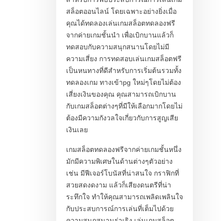
สล็อตออนไลน์ โดยเฉพาะอย่างยิ่งเมื่อ
คุณได้ทดลองเล่นเกมสล็อตทดลองฟรี
จากค่ายเกมชั้นนำ เพื่อเบิกบานแล้วก็
ทดสอบกับความสนุกสนานโดยไม่มี
ความเสี่ยง การทดสอบเล่นเกมสล็อตฟรี
เป็นหนทางที่ดีสำหรับการเริ่มต้นรวมทั้ง
ทดลองเกม ทางเข้าpg ใหม่ๆโดยไม่ต้อง
เสี่ยงเงินของคุณ คุณสามารถเบิกบาน
กับเกมสล็อตต่างๆที่มีให้เลือกมากโดยไม่
ต้องมีความกังวลใจเกี่ยวกับการสูญเสีย
เงินเลย
เกมสล็อตทดลองฟรีจากค่ายเกมชั้นหนึ่ง
มักมีความพิเศษในด้านต่างๆตัวอย่าง
เช่น มีฟีเจอร์โบนัสที่น่าสนใจ กราฟิกที่
สวยสดงดงาม แล้วก็เสียงดนตรีที่น่า
ระทึกใจ ทำให้คุณสามารถเพลิดเพลินใจ
กับประสบการณ์การเล่นที่เต็มไปด้วย
ความสนุกสนานร่าเริง เล่นเกมสล็อต