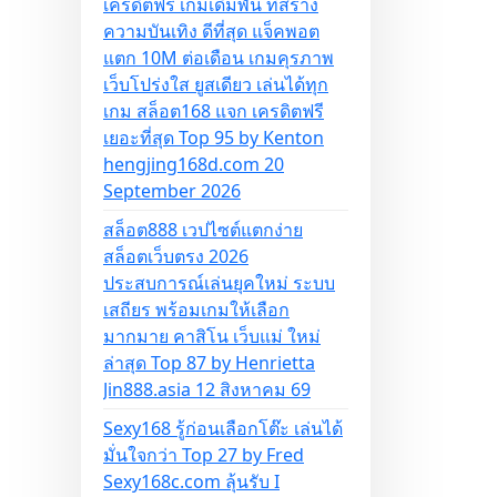
เครดิตฟรี เกมเดิมพัน ที่สร้าง
:
ความบันเทิง ดีที่สุด แจ็คพอต
แตก 10M ต่อเดือน เกมคุรภาพ
เว็บโปร่งใส ยูสเดียว เล่นได้ทุก
เกม สล็อต168 แจก เครดิตฟรี
เยอะที่สุด Top 95 by Kenton
hengjing168d.com 20
September 2026
สล็อต888 เวปไซต์แตกง่าย
สล็อตเว็บตรง 2026
ประสบการณ์เล่นยุคใหม่ ระบบ
เสถียร พร้อมเกมให้เลือก
มากมาย คาสิโน เว็บแม่ ใหม่
ล่าสุด Top 87 by Henrietta
Jin888.asia 12 สิงหาคม 69
Sexy168 รู้ก่อนเลือกโต๊ะ เล่นได้
มั่นใจกว่า Top 27 by Fred
Sexy168c.com ลุ้นรับ I