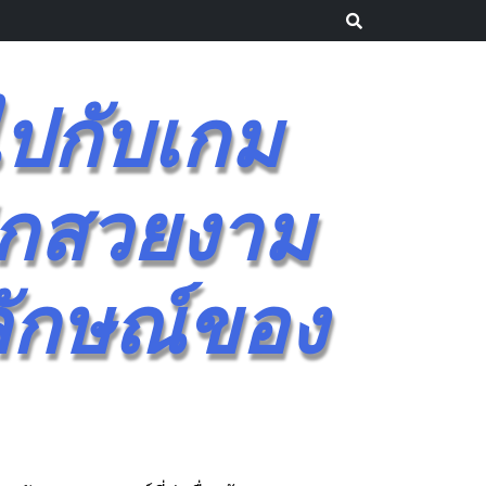
ปกับเกม
ฟิกสวยงาม
ลักษณ์ของ