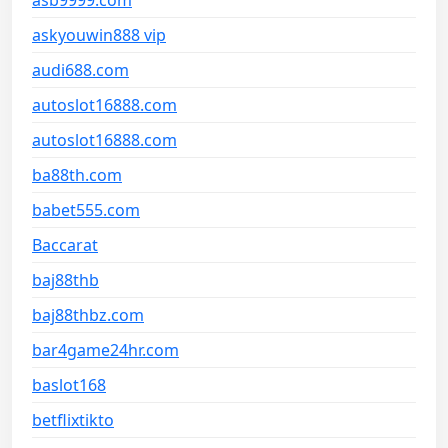
askyouwin888 vip
audi688.com
autoslot16888.com
autoslot16888.com
ba88th.com
babet555.com
Baccarat
baj88thb
baj88thbz.com
bar4game24hr.com
baslot168
betflixtikto