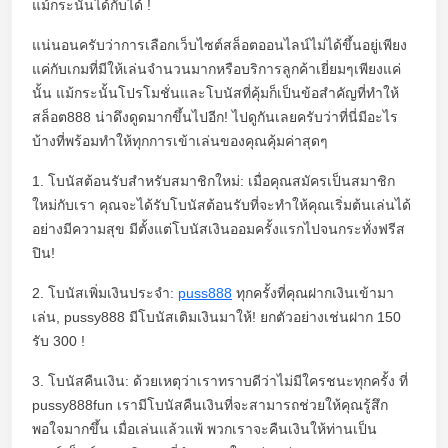
แม้กระนั้นได้กับได้ !
แน่นอนครับว่าการเลือกเว็บไซต์สล็อตออนไลน์ไม่ได้ขึ้นอยู่เพียง
แค่กับเกมที่มีให้เล่นจำนวนมากหรือบริการลูกค้าเยี่ยมๆเพียงแค่
นั้น แม้กระนั้นโปรโมชั่นและโบนัสที่คุ้มก็เป็นข้อสำคัญที่ทำให้
สล็อต888 น่าดึงดูดมากขึ้นไปอีก! ไปดูกันเลยครับว่าที่นี่มีอะไร
บ้างที่พร้อมทำให้ทุกการเข้าเล่นของคุณคุ้มค่าสุดๆ
1. โบนัสต้อนรับสำหรับสมาชิกใหม่: เมื่อคุณสมัครเป็นสมาชิก
ใหม่กับเรา คุณจะได้รับโบนัสต้อนรับที่จะทำให้คุณเริ่มต้นเล่นได้
อย่างมีความสุข มีตั้งแต่โบนัสเงินออมครั้งแรกไปจนกระทั่งฟรีส
ปิน!
2. โบนัสเพิ่มเงินประจำ:
puss888
ทุกครั้งที่คุณฝากเงินเข้ามา
เล่น, pussy888 มีโบนัสเติมเงินมาให้! ยกตัวอย่างเช่นฝาก 150
รับ 300 !
3. โบนัสคืนเงิน: ด้วยเหตุว่าเราทราบดีว่าไม่มีใครชนะทุกครั้ง ที่
pussy888fun เรามีโบนัสคืนเงินที่จะสามารถช่วยให้คุณรู้สึก
พอใจมากขึ้น เมื่อเล่นแล้วแพ้ พวกเราจะคืนเงินให้ท่านเป็น