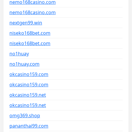
nemo168casino.com
nemo168casino.com
nextgen99.win
niseko168bet.com
niseko168bet.com
no1huay
no1huay.com
okcasino159.com
okcasino159.com
okcasino159.net
okcasino159.net
omg369.shop
pananthai99.com