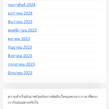
กุมภาพันธ์ 2024
มกราคม 2024
ธันวาคม 2023
พฤศจิกายน 2023
ตุลาคม 2023
กันยายน 2023
สิงหาคม 2023
กรกฎาคม 2023
มิถุนายน 2023
ความสำเร็จมักมาพร้อมกับการตัดสินใจของพวกเราเวลาที่พวก
เรารับมันอย่างจริงใจ