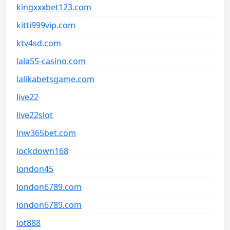
kingxxxbet123.com
kitti999vip.com
ktv4sd.com
lala55-casino.com
lalikabetsgame.com
live22
live22slot
lnw365bet.com
lockdown168
london45
london6789.com
london6789.com
lot888