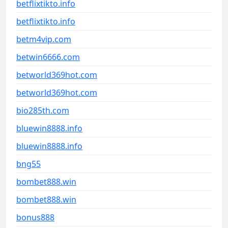
betflixtikto.info
betflixtikto.info
betm4vip.com
betwin6666.com
betworld369hot.com
betworld369hot.com
bio285th.com
bluewin8888.info
bluewin8888.info
bng55
bombet888.win
bombet888.win
bonus888