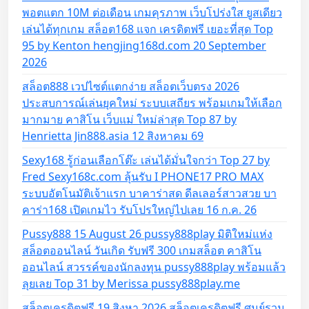
พอตแตก 10M ต่อเดือน เกมคุรภาพ เว็บโปร่งใส ยูสเดียว
เล่นได้ทุกเกม สล็อต168 แจก เครดิตฟรี เยอะที่สุด Top
95 by Kenton hengjing168d.com 20 September
2026
สล็อต888 เวปไซต์แตกง่าย สล็อตเว็บตรง 2026
ประสบการณ์เล่นยุคใหม่ ระบบเสถียร พร้อมเกมให้เลือก
มากมาย คาสิโน เว็บแม่ ใหม่ล่าสุด Top 87 by
Henrietta Jin888.asia 12 สิงหาคม 69
Sexy168 รู้ก่อนเลือกโต๊ะ เล่นได้มั่นใจกว่า Top 27 by
Fred Sexy168c.com ลุ้นรับ I PHONE17 PRO MAX
ระบบอัตโนมัติเจ้าแรก บาคาร่าสด ดีลเลอร์สาวสวย บา
คาร่า168 เปิดเกมไว รับโปรใหญ่ไปเลย 16 ก.ค. 26
Pussy888 15 August 26 pussy888play มิติใหม่แห่ง
สล็อตออนไลน์ วันเกิด รับฟรี 300 เกมสล็อต คาสิโน
ออนไลน์ สวรรค์ของนักลงทุน pussy888play พร้อมแล้ว
ลุยเลย Top 31 by Merissa pussy888play.me
สล็อตเครดิตฟรี 19 สิงหา 2026 สล็อตเครดิตฟรี ศูนย์รวม