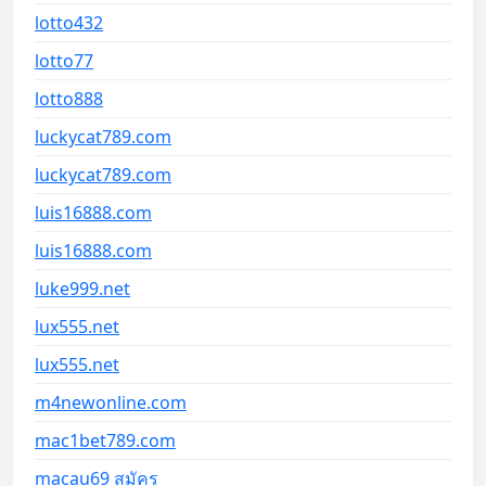
lotto432
lotto77
lotto888
luckycat789.com
luckycat789.com
luis16888.com
luis16888.com
luke999.net
lux555.net
lux555.net
m4newonline.com
mac1bet789.com
macau69 สมัคร