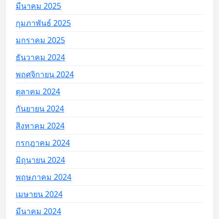
มีนาคม 2025
กุมภาพันธ์ 2025
มกราคม 2025
ธันวาคม 2024
พฤศจิกายน 2024
ตุลาคม 2024
กันยายน 2024
สิงหาคม 2024
กรกฎาคม 2024
มิถุนายน 2024
พฤษภาคม 2024
เมษายน 2024
มีนาคม 2024