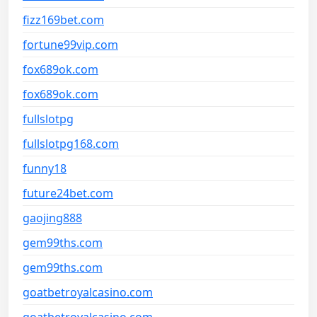
fizz169bet.com
fortune99vip.com
fox689ok.com
fox689ok.com
fullslotpg
fullslotpg168.com
funny18
future24bet.com
gaojing888
gem99ths.com
gem99ths.com
goatbetroyalcasino.com
goatbetroyalcasino.com