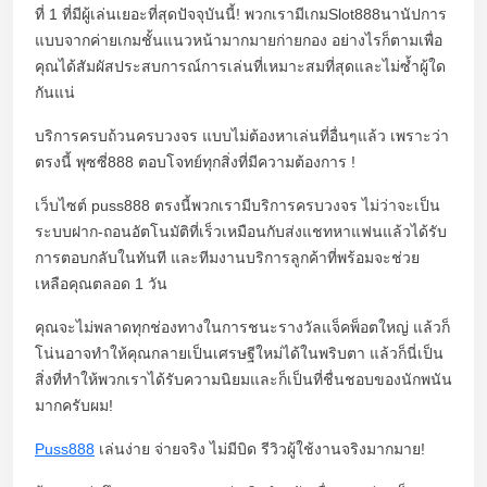
ที่ 1 ที่มีผู้เล่นเยอะที่สุดปัจจุบันนี้! พวกเรามีเกมSlot888นานัปการ
แบบจากค่ายเกมชั้นแนวหน้ามากมายก่ายกอง อย่างไรก็ตามเพื่อ
คุณได้สัมผัสประสบการณ์การเล่นที่เหมาะสมที่สุดและไม่ซ้ำผู้ใด
กันแน่
บริการครบถ้วนครบวงจร แบบไม่ต้องหาเล่นที่อื่นๆแล้ว เพราะว่า
ตรงนี้ พุซซี่888 ตอบโจทย์ทุกสิ่งที่มีความต้องการ !
เว็บไซต์ puss888 ตรงนี้พวกเรามีบริการครบวงจร ไม่ว่าจะเป็น
ระบบฝาก-ถอนอัตโนมัติที่เร็วเหมือนกับส่งแชทหาแฟนแล้วได้รับ
การตอบกลับในทันที และทีมงานบริการลูกค้าที่พร้อมจะช่วย
เหลือคุณตลอด 1 วัน
คุณจะไม่พลาดทุกช่องทางในการชนะรางวัลแจ็คพ็อตใหญ่ แล้วก็
โน่นอาจทำให้คุณกลายเป็นเศรษฐีใหม่ได้ในพริบตา แล้วก็นี่เป็น
สิ่งที่ทำให้พวกเราได้รับความนิยมและก็เป็นที่ชื่นชอบของนักพนัน
มากครับผม!
Puss888
เล่นง่าย จ่ายจริง ไม่มีบิด รีวิวผู้ใช้งานจริงมากมาย!