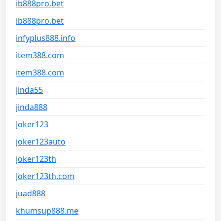
ib888pro.bet
ib888pro.bet
infyplus888.info
item388.com
item388.com
jinda55
jinda888
Joker123
joker123auto
joker123th
Joker123th.com
juad888
khumsup888.me