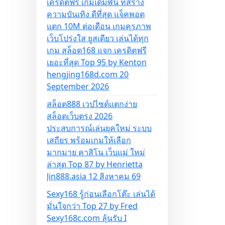
เครดิตฟรี เกมเดิมพัน ที่สร้าง
:
ความบันเทิง ดีที่สุด แจ็คพอต
แตก 10M ต่อเดือน เกมคุรภาพ
เว็บโปร่งใส ยูสเดียว เล่นได้ทุก
เกม สล็อต168 แจก เครดิตฟรี
เยอะที่สุด Top 95 by Kenton
hengjing168d.com 20
September 2026
สล็อต888 เวปไซต์แตกง่าย
สล็อตเว็บตรง 2026
ประสบการณ์เล่นยุคใหม่ ระบบ
เสถียร พร้อมเกมให้เลือก
มากมาย คาสิโน เว็บแม่ ใหม่
ล่าสุด Top 87 by Henrietta
Jin888.asia 12 สิงหาคม 69
Sexy168 รู้ก่อนเลือกโต๊ะ เล่นได้
มั่นใจกว่า Top 27 by Fred
Sexy168c.com ลุ้นรับ I