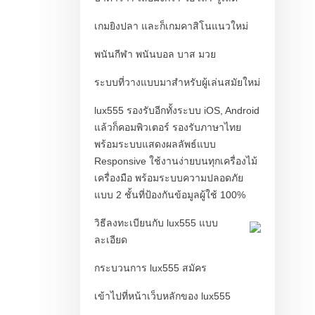
เกมยิงปลา และก็เกมคาสิโนแนวใหม่
พนันกีฬา พนันบอล บาส มวย
ระบบที่วางแบบมาสำหรับผู้เล่นสมัยใหม่
lux555 รองรับอีกทั้งระบบ iOS, Android
แล้วก็คอมพิวเตอร์ รองรับภาษาไทย
พร้อมระบบแสดงผลลัพธ์แบบ
Responsive ใช้งานง่ายบนทุกเครื่องไม้
เครื่องมือ พร้อมระบบความปลอดภัย
แบบ 2 ชั้นที่ป้องกันข้อมูลผู้ใช้ 100%
วิธีลงทะเบียนกับ lux555 แบบ
ละเอียด
กระบวนการ lux555 สมัคร
เข้าไปที่หน้าเว็บหลักของ lux555