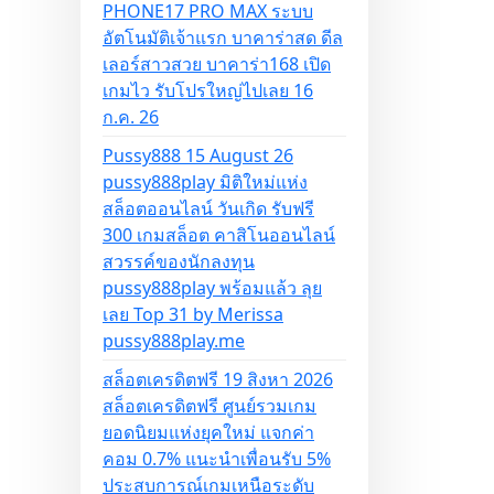
PHONE17 PRO MAX ระบบ
อัตโนมัติเจ้าแรก บาคาร่าสด ดีล
เลอร์สาวสวย บาคาร่า168 เปิด
เกมไว รับโปรใหญ่ไปเลย 16
ก.ค. 26
Pussy888 15 August 26
pussy888play มิติใหม่แห่ง
สล็อตออนไลน์ วันเกิด รับฟรี
300 เกมสล็อต คาสิโนออนไลน์
สวรรค์ของนักลงทุน
pussy888play พร้อมแล้ว ลุย
เลย Top 31 by Merissa
pussy888play.me
สล็อตเครดิตฟรี 19 สิงหา 2026
สล็อตเครดิตฟรี ศูนย์รวมเกม
ยอดนิยมแห่งยุคใหม่ แจกค่า
คอม 0.7% แนะนำเพื่อนรับ 5%
ประสบการณ์เกมเหนือระดับ