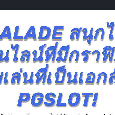
LADE สนุกไ
ไลน์ที่มีกรา
ล่นที่เป็นเอก
PGSLOT!