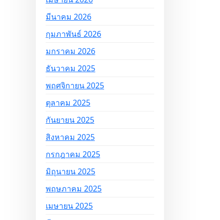
มีนาคม 2026
กุมภาพันธ์ 2026
มกราคม 2026
ธันวาคม 2025
พฤศจิกายน 2025
ตุลาคม 2025
กันยายน 2025
สิงหาคม 2025
กรกฎาคม 2025
มิถุนายน 2025
พฤษภาคม 2025
เมษายน 2025