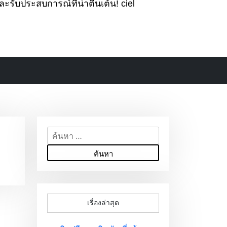
รับประสบการณ์ที่น่าตื่นเต้น! ciel
ค้
น
ห
า
สำ
ห
เรื่องล่าสุด
รั
บ