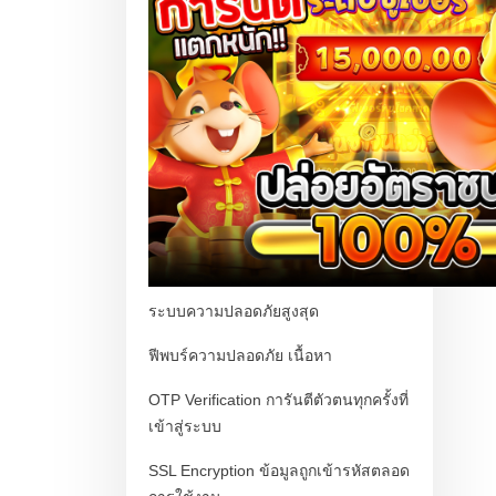
ระบบความปลอดภัยสูงสุด
ฟีพบร์ความปลอดภัย เนื้อหา
OTP Verification การันตีตัวตนทุกครั้งที่
เข้าสู่ระบบ
SSL Encryption ข้อมูลถูกเข้ารหัสตลอด