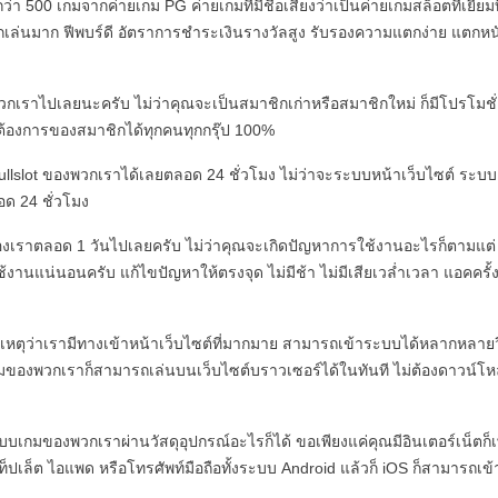
 500 เกมจากค่ายเกม PG ค่ายเกมที่มีชื่อเสียงว่าเป็นค่ายเกมสล็อตที่เยี่ยมที
เล่นมาก ฟีพบร์ดี อัตราการชำระเงินรางวัลสูง รับรองความแตกง่าย แตกหน
เราไปเลยนะครับ ไม่ว่าคุณจะเป็นสมาชิกเก่าหรือสมาชิกใหม่ ก็มีโปรโมชั่
ต้องการของสมาชิกได้ทุกคนทุกกรุ๊ป 100%
llslot ของพวกเราได้เลยตลอด 24 ชั่วโมง ไม่ว่าจะระบบหน้าเว็บไซต์ ระบ
ด 24 ชั่วโมง
ินของเราตลอด 1 วันไปเลยครับ ไม่ว่าคุณจะเกิดปัญหาการใช้งานอะไรก็ตามแต
านแน่นอนครับ แก้ไขปัญหาให้ตรงจุด ไม่มีช้า ไม่มีเสียเวล่ำเวลา แอคครั
าะเหตุว่าเรามีทางเข้าหน้าเว็บไซต์ที่มากมาย สามารถเข้าระบบได้หลากหลายว
มของพวกเราก็สามารถเล่นบนเว็บไซต์บราวเซอร์ได้ในทันที ไม่ต้องดาวน์โ
เกมของพวกเราผ่านวัสดุอุปกรณ์อะไรก็ได้ ขอเพียงแค่คุณมีอินเตอร์เน็ตก็เ
ท็ปเล็ต ไอแพด หรือโทรศัพท์มือถือทั้งระบบ Android แล้วก็ iOS ก็สามารถเข้