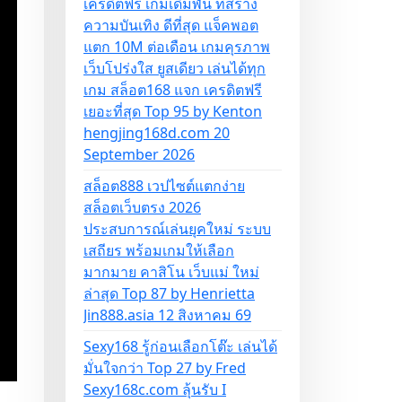
เครดิตฟรี เกมเดิมพัน ที่สร้าง
:
ความบันเทิง ดีที่สุด แจ็คพอต
แตก 10M ต่อเดือน เกมคุรภาพ
เว็บโปร่งใส ยูสเดียว เล่นได้ทุก
เกม สล็อต168 แจก เครดิตฟรี
เยอะที่สุด Top 95 by Kenton
hengjing168d.com 20
September 2026
สล็อต888 เวปไซต์แตกง่าย
สล็อตเว็บตรง 2026
ประสบการณ์เล่นยุคใหม่ ระบบ
เสถียร พร้อมเกมให้เลือก
มากมาย คาสิโน เว็บแม่ ใหม่
ล่าสุด Top 87 by Henrietta
Jin888.asia 12 สิงหาคม 69
Sexy168 รู้ก่อนเลือกโต๊ะ เล่นได้
มั่นใจกว่า Top 27 by Fred
Sexy168c.com ลุ้นรับ I