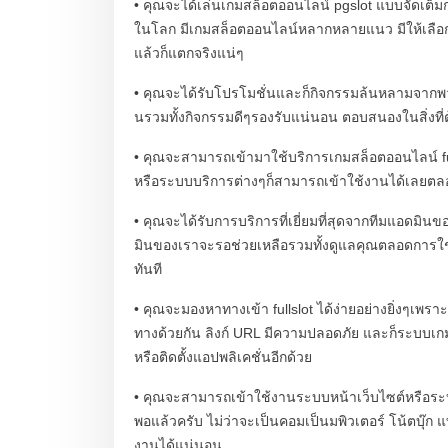
• คุณจะได้เล่นเกมสล็อตออนไลน์ pgslot แบบจัดเต็มกว่า
ในโลก มีเกมสล็อตออนไลน์หลากหลายแนว มีให้เลือก
แล้วก็แตกจริงแน่ๆ
• คุณจะได้รับโปรโมชั่นและก็กิจกรรมล้นหลามจากพวก
นรวมทั้งกิจกรรมดีๆรองรับแน่นอน ตอบสนองในสิ่งที่
• คุณจะสามารถเข้ามาใช้บริการเกมสล็อตออนไลน์ fu
หรือระบบบริการต่างๆก็สามารถเข้าใช้งานได้เลยตลอ
• คุณจะได้รับการบริการที่เยี่ยมที่สุดจากทีมแอดม
มินของเราจะรอช่วยเหลือรวมทั้งดูแลคุณตลอดการใช้ง
ทันที
• คุณจะมองหาทางเข้า fullslot ได้ง่ายอย่างยิ่งๆเพร
ทางด้วยกัน ลิงก์ URL มีความปลอดภัย และก็ระบบเก
หรือติดตั้งแอปพลิเคชั่นอีกด้วย
• คุณจะสามารถเข้าใช้งานระบบหน้าเว็บไซต์หรือระบบ
พอแล้วครับ ไม่ว่าจะเป็นคอมเป็นมพิวเตอร์ โน้ตบุ๊ก แ
งานได้แน่นอน