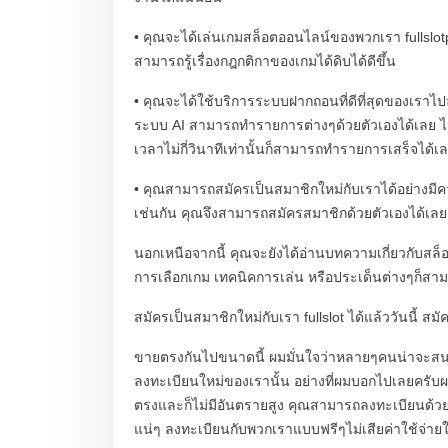
• คุณจะได้เล่นเกมสล็อตออนไลน์ของพวกเรา fullslot
สามารถรู้เรื่องกฎกติกาของเกมได้ดิบได้ดีขึ้น
• คุณจะได้ใช้บริการระบบฝากถอนที่ดีที่สุดของเร
ระบบ AI สามารถทำรายการต่างๆด้วยตัวเองได้เลย ไม
เวลาไม่กี่วินาทีเท่านั้นก็สามารถทำรายการเสร็จได้เ
• คุณสามารถสมัครเป็นสมาชิกใหม่กับเราได้อย่างมี
เช่นกัน คุณจึงสามารถสมัครสมาชิกด้วยตัวเองได้เลย 
นอกเหนือจากนี้ คุณจะยังได้อ่านบทความเกี่ยวกับสล
การเลือกเกม เทคนิคการเล่น หรือประเด็นต่างๆก็สา
สมัครเป็นสมาชิกใหม่กับเรา fullslot ได้แล้ววันนี้ สมั
ขายตรงกันไปขนาดนี้ ผมมั่นใจว่าหลายๆคนน่าจะสนใจ
ลงทะเบียนใหม่ของเรานั้น อย่างที่ผมบอกไปเลยครับ
ตรงและก็ไม่มีอันตรายสูง คุณสามารถลงทะเบียนด้วยต
แน่ๆ ลงทะเบียนกับพวกเราแบบฟรีๆไม่เสียค่าใช้จ่าย