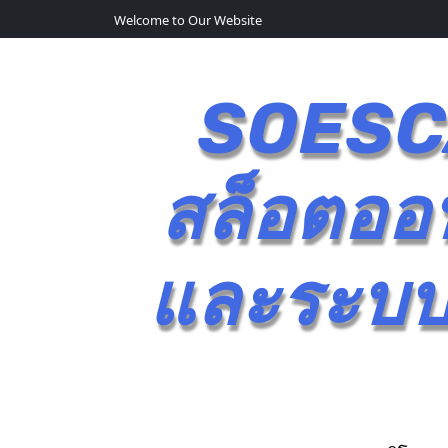
S
Welcome to Our Website
k
i
p
SOESCA
t
o
c
o
สล็อตออน
n
t
e
และระบบเ
n
t