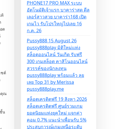
PHONE17 PRO MAX ระบบ
อัตโนมัติเจ้าแรก บาคาร่าสด ดีล
ท้
เลอร์สาวสวย บาคาร่า168 เปิด
ต
เกมไว รับโปรใหญ่ไปเลย 16
ลอด
ก.ค. 26
้
Pussy888 15 August 26
ง
pussy888play มิติใหม่แห่ง
สล็อตออนไลน์ วันเกิด รับฟรี
300 เกมสล็อต คาสิโนออนไลน์
สวรรค์ของนักลงทุน
ไซต์
pussy888play พร้อมแล้ว ลุย
า
เลย Top 31 by Merissa
pussy888play.me
กคุณ
สล็อตเครดิตฟรี 19 สิงหา 2026
สล็อตเครดิตฟรี ศูนย์รวมเกม
ั้น
ยอดนิยมแห่งยุคใหม่ แจกค่า
คอม 0.7% แนะนำเพื่อนรับ 5%
ประสบการณ์เกมเหนือระดับ