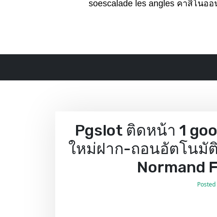
soescalade les angles คาสิโนออนไ
Pgslot ติดหน้า 1 go
ใหม่ฝาก-ถอนอัตโนมัติ
Normand Fu
Posted