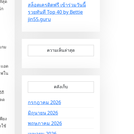
่สุด
สล็อตเครดิตฟรี เข้าร่วมวันนี้
ัก
รวยทันที Top 40 by Bettie
jin55.guru
บเกม
ความเห็นล่าสุด
่ แอด
้งฟใน
คลังเก็บ
ิถี
หลด
กรกฎาคม 2026
มิถุนายน 2026
พียง
พฤษภาคม 2026
าใช้
เมษายน 2026