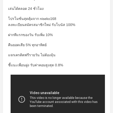
เล่นได้ตลอด 24 ชั่วโมง
โปรโมชั่นสุดคุ้มจาก niseko168
ลงทะเบียนสมัครสมาชิกใหม่ รับโบนัส 100%
ฝากทีแรกของวัน รับเพิ่ม 10%
คืนยอดเสีย 5% ทุกอาทิตย์
แจกเครดิตฟรีรายวัน ไม่ต้องลุ้น
ชี้แนะเพื่อนฝูง รับค่าคอมสูงสุด 0.8%