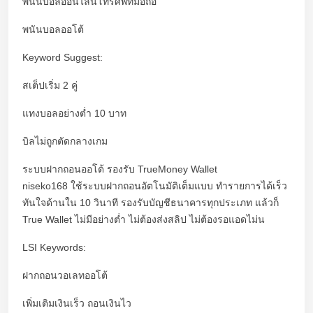
พนันบอลออนไลน์โทรศัพท์มือถือ
พนันบอลออโต้
Keyword Suggest:
สเต็ปเริ่ม 2 คู่
แทงบอลอย่างต่ำ 10 บาท
บิลไม่ถูกตัดกลางเกม
ระบบฝากถอนออโต้ รองรับ TrueMoney Wallet
niseko168 ใช้ระบบฝากถอนอัตโนมัติเต็มแบบ ทำรายการได้เร็ว
ทันใจด้านใน 10 วินาที รองรับบัญชีธนาคารทุกประเภท แล้วก็
True Wallet ไม่มีอย่างต่ำ ไม่ต้องส่งสลิป ไม่ต้องรอแอดไม่น
LSI Keywords:
ฝากถอนวอเลทออโต้
เพิ่มเติมเงินเร็ว ถอนเงินไว