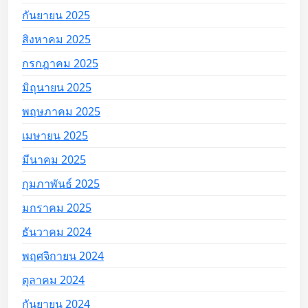
กันยายน 2025
สิงหาคม 2025
กรกฎาคม 2025
มิถุนายน 2025
พฤษภาคม 2025
เมษายน 2025
มีนาคม 2025
กุมภาพันธ์ 2025
มกราคม 2025
ธันวาคม 2024
พฤศจิกายน 2024
ตุลาคม 2024
กันยายน 2024