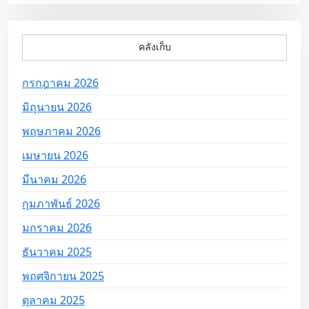
คลังเก็บ
กรกฎาคม 2026
มิถุนายน 2026
พฤษภาคม 2026
เมษายน 2026
มีนาคม 2026
กุมภาพันธ์ 2026
มกราคม 2026
ธันวาคม 2025
พฤศจิกายน 2025
ตุลาคม 2025