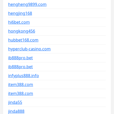
hengheng9899.com
hengjing168
hi6bet.com
hongkong456
hubbet168.com
hyperclub-casino.com
ib888pro.bet
ib888pro.bet
infyplus888.info
item388.com
item388.com
jinda55
jinda888