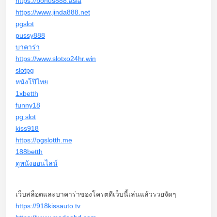
https://bonus888.asia
https://www.jinda888.net
pgslot
pussy888
บาคาร่า
https://www.slotxo24hr.win
slotpg
หนังโป๊ไทย
1xbetth
funny18
pg slot
kiss918
https://pgslotth.me
188betth
ดูหนังออนไลน์
เว็บสล็อตและบาคาร่าของโครตดีเว็บนี้เล่นแล้วรวยจัดๆ
https://918kissauto.tv