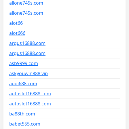
allone745s.com
allone745s.com
alot66
alot666
argus16888.com
argus16888.com
asb9999.com
askyouwin888 vip
audi688.com
autoslot16888.com
autoslot16888.com
ba88th.com
babet555.com