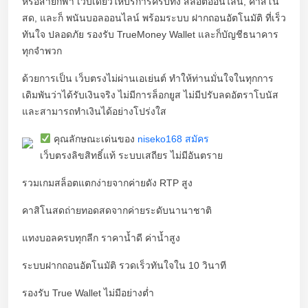
หรือสายกีฬา เว็บเดียวให้บริการครบทั้ง สล็อตออนไลน์, คาสิโน
สด, และก็ พนันบอลออนไลน์ พร้อมระบบ ฝากถอนอัตโนมัติ ที่เร็ว
ทันใจ ปลอดภัย รองรับ TrueMoney Wallet และก็บัญชีธนาคาร
ทุกจำพวก
ด้วยการเป็น เว็บตรงไม่ผ่านเอเย่นต์ ทำให้ท่านมั่นใจในทุกการ
เดิมพันว่าได้รับเงินจริง ไม่มีการล็อกยูส ไม่มีปรับลดอัตราโบนัส
และสามารถทำเงินได้อย่างโปร่งใส
คุณลักษณะเด่นของ
niseko168 สมัคร
เว็บตรงลิขสิทธิ์แท้ ระบบเสถียร ไม่มีอันตราย
รวมเกมสล็อตแตกง่ายจากค่ายดัง RTP สูง
คาสิโนสดถ่ายทอดสดจากค่ายระดับนานาชาติ
แทงบอลครบทุกลีก ราคาน้ำดี ค่าน้ำสูง
ระบบฝากถอนอัตโนมัติ รวดเร็วทันใจใน 10 วินาที
รองรับ True Wallet ไม่มีอย่างต่ำ