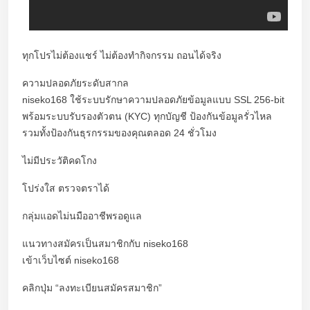
ทุกโปรไม่ต้องแชร์ ไม่ต้องทำกิจกรรม ถอนได้จริง
ความปลอดภัยระดับสากล
niseko168 ใช้ระบบรักษาความปลอดภัยข้อมูลแบบ SSL 256-bit
พร้อมระบบรับรองตัวตน (KYC) ทุกบัญชี ป้องกันข้อมูลรั่วไหล
รวมทั้งป้องกันธุรกรรมของคุณตลอด 24 ชั่วโมง
ไม่มีประวัติคดโกง
โปร่งใส ตรวจตราได้
กลุ่มแอดไม่นมืออาชีพรอดูแล
แนวทางสมัครเป็นสมาชิกกับ niseko168
เข้าเว็บไซต์ niseko168
คลิกปุ่ม “ลงทะเบียนสมัครสมาชิก”