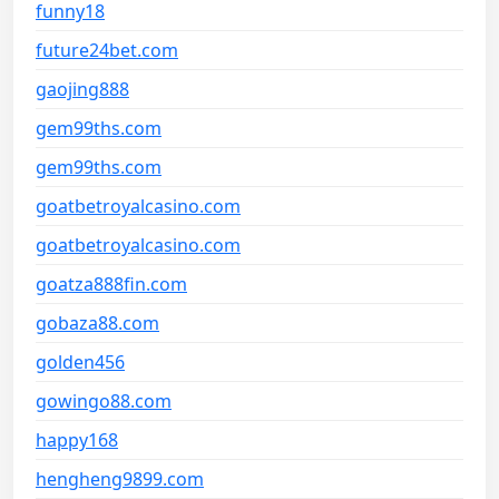
funny18
future24bet.com
gaojing888
gem99ths.com
gem99ths.com
goatbetroyalcasino.com
goatbetroyalcasino.com
goatza888fin.com
gobaza88.com
golden456
gowingo88.com
happy168
hengheng9899.com