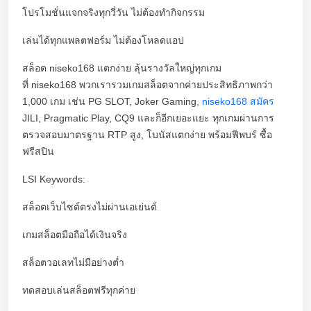
โปรโมชั่นแจกจริงทุกวี่วัน ไม่ต้องทำกิจกรรม
เล่นได้ทุกแพลตฟอร์ม ไม่ต้องโหลดแอป
สล็อต niseko168 แตกง่าย ลุ้นรางวัลใหญ่ทุกเกม
ที่ niseko168 พวกเรารวมเกมสล็อตจากค่ายประสิทธิภาพกว่า
1,000 เกม เช่น PG SLOT, Joker Gaming,
niseko168 สมัคร
JILI, Pragmatic Play, CQ9 และก็อีกเยอะแยะ ทุกเกมผ่านการ
ตรวจสอบมาตรฐาน RTP สูง, โบนัสแตกง่าย พร้อมฟีพบร์ ซื้อ
ฟรีสปิน
LSI Keywords:
สล็อตเว็บไซต์ตรงไม่ผ่านเอเย่นต์
เกมสล็อตมือถือได้เงินจริง
สล็อตวอเลทไม่มีอย่างต่ำ
ทดสอบเล่นสล็อตฟรีทุกค่าย