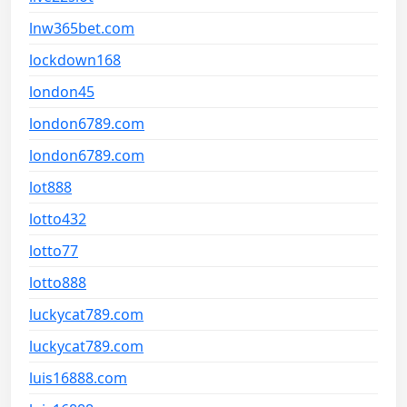
lnw365bet.com
lockdown168
london45
london6789.com
london6789.com
lot888
lotto432
lotto77
lotto888
luckycat789.com
luckycat789.com
luis16888.com