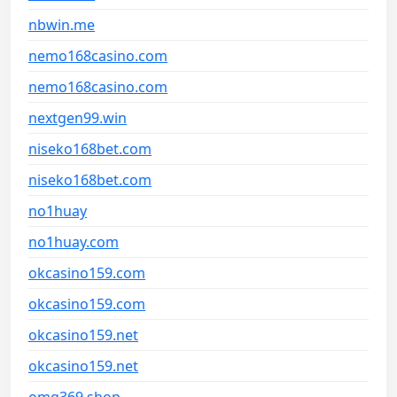
nbwin.me
nemo168casino.com
nemo168casino.com
nextgen99.win
niseko168bet.com
niseko168bet.com
no1huay
no1huay.com
okcasino159.com
okcasino159.com
okcasino159.net
okcasino159.net
omg369.shop