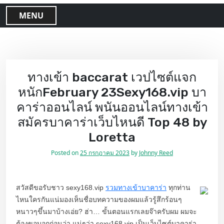
MENU
ทางเข้า baccarat เวปไซต์แจก
หนักFebruary 23Sexy168.vip บา
คาร่าออนไลน์ พนันออนไลน์ทางเข้า
สมัครบาคาร่าเว็บไหนดี Top 48 by
Loretta
Posted on
25 กรกฎาคม 2023
by
Johnny Reed
สวัสดีขอรับชาว sexy168.vip
รวมทางเข้าบาคาร่า
ทุกท่าน
ไหนใครกันแน่มองเห็นชื่อบทความของผมแล้วรู้สึกร้อนๆ
หนาวๆขึ้นมาบ้างเอ่ย? ฮ่า… ขั้นตอนแรกเลยจ๊าครับผม ผมจะ
ต้องขอบอกก่อนว่า แน่ๆว่า sexy168.vip เป็นเว็บไซต์บาคาร่า