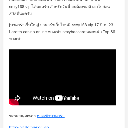
sexy168.vip ได้นะครับ สำหรับวันนี้ ผมต้องขอตัวลาไปก่อน
สวัสดีนะครับ
[บาคาร่าเว็บใหญ่ บาคาร่าเว็บไหนดี sexy168.vip 17 มี.ค. 23
Loretta casino online ทางเข้า sexybaccaratแตกหนัก Top 86
ทางเข้า
ขอขอบคุณweb
ทางเข้าบาคาร่า
http://bit.do/Ssexy_vip