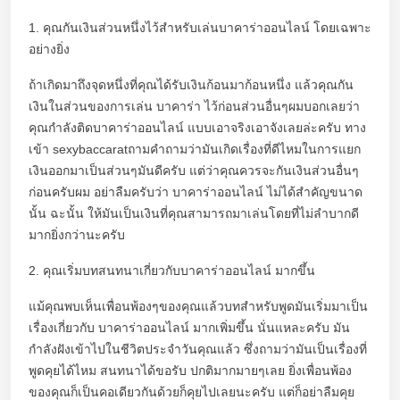
1. คุณกันเงินส่วนหนึ่งไว้สำหรับเล่นบาคาร่าออนไลน์ โดยเฉพาะ
อย่างยิ่ง
ถ้าเกิดมาถึงจุดหนึ่งที่คุณได้รับเงินก้อนมาก้อนหนึ่ง แล้วคุณกัน
เงินในส่วนของการเล่น บาคาร่า ไว้ก่อนส่วนอื่นๆผมบอกเลยว่า
คุณกำลังติดบาคาร่าออนไลน์ แบบเอาจริงเอาจังเลยล่ะครับ ทาง
เข้า sexybaccaratถามคำถามว่ามันเกิดเรื่องที่ดีไหมในการแยก
เงินออกมาเป็นส่วนๆมันดีครับ แต่ว่าคุณควรจะกันเงินส่วนอื่นๆ
ก่อนครับผม อย่าลืมครับว่า บาคาร่าออนไลน์ ไม่ได้สำคัญขนาด
นั้น ฉะนั้น ให้มันเป็นเงินที่คุณสามารถมาเล่นโดยที่ไม่ลำบากดี
มากยิ่งกว่านะครับ
2. คุณเริ่มบทสนทนาเกี่ยวกับบาคาร่าออนไลน์ มากขึ้น
แม้คุณพบเห็นเพื่อนพ้องๆของคุณแล้วบทสำหรับพูดมันเริ่มมาเป็น
เรื่องเกี่ยวกับ บาคาร่าออนไลน์ มากเพิ่มขึ้น นั่นแหละครับ มัน
กำลังฝังเข้าไปในชีวิตประจำวันคุณแล้ว ซึ่งถามว่ามันเป็นเรื่องที่
พูดคุยได้ไหม สนทนาได้ขอรับ ปกติมากมายๆเลย ยิ่งเพื่อนพ้อง
ของคุณก็เป็นคอเดียวกันด้วยก็คุยไปเลยนะครับ แต่ก็อย่าลืมคุย