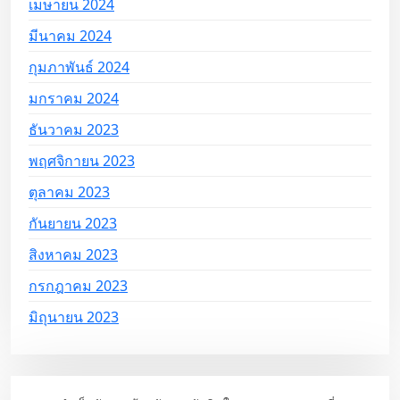
เมษายน 2024
มีนาคม 2024
กุมภาพันธ์ 2024
มกราคม 2024
ธันวาคม 2023
พฤศจิกายน 2023
ตุลาคม 2023
กันยายน 2023
สิงหาคม 2023
กรกฎาคม 2023
มิถุนายน 2023