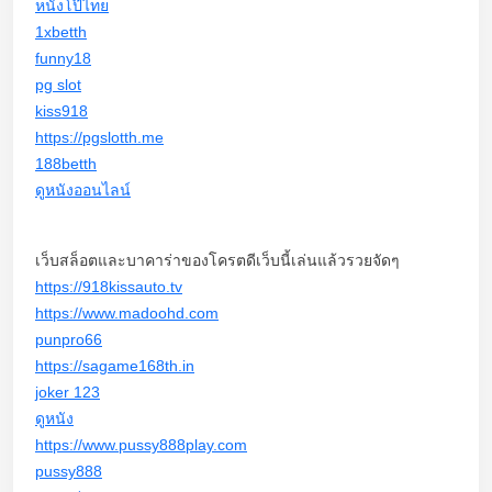
หนังโป๊ไทย
1xbetth
funny18
pg slot
kiss918
https://pgslotth.me
188betth
ดูหนังออนไลน์
เว็บสล็อตและบาคาร่าของโครตดีเว็บนี้เล่นแล้วรวยจัดๆ
https://918kissauto.tv
https://www.madoohd.com
punpro66
https://sagame168th.in
joker 123
ดูหนัง
https://www.pussy888play.com
pussy888