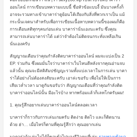
ออนไลน์ การเขียนบทความแบบนี้ ชื่อหัวข้อแบบงี้ มันบางครั้งก็
อาจจะรวมทางเข้าบาคาร่าดูย้อนโต้เถียงกับสิ่งที่พวกเราเป็น แม้
กระนั้นเจตนาสำหรับเพื่อการเขียนเนื้อหาบทความนี้ของผมก็คือ
การเตือนสติทุกๆคนก่อนเล่น บาคาร่านั่นเองนะครับ ซึ่งคุณ
สามารถเล่นบาคาร่าได้ แต่ว่าจำต้องไม่ติดจนกระทั่งเหลือเกิน
นั่นเองครับ
สัญญาณเตือนว่าคุณกำลังติดบาคาร่าออนไลน์ ผมจะแบ่งเป็น 2
EP. ร่วมกัน ซึ่งผมมั่นใจว่าบาคาร่าเว็บไหนดีหลังจากคุณอ่านจบ
แล้วนั้น คุณจะมีสติสัมปชัญญะรวมทั้งแบ่งเวลาในการเล่น บาคา
ร่าได้อย่างไม่ต้องสงสัยนะครับ เอาล่ะขอรับ เพื่อไม่ให้เป็นการ
เสียเวล่ำเวลา มาดูกันขอรับว่า สัญญาณเตือนที่ว่าคุณกำลังติด
บาคาร่าออนไลน์นั้น มีอะไรบ้าง หากพร้อมแล้วก็เลทโกครับผม!
1. คุณรู้สึกอยากเล่นบาคาร่าออนไลน์ตลอดเวลา
บาคาร่าก็ราวกับการเล่นเกมครับ ติดง่าย ติดไว และก็ติดนาน
ด้วย ฮ่า… เมื่อไหร่ก็ตามที่คุณรู้สึกว่า คุณอยากเล่น
บาคาร่าถ้าเล่นไม่ได้ก็ขอเข้าไปมองรีวิวคนที่เล่น
รวมทางเข้าบา