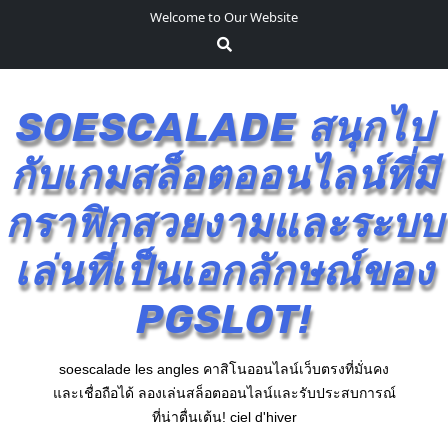
S
Welcome to Our Website
k
i
p
t
SOESCALADE สนุกไป
o
c
กับเกมสล็อตออนไลน์ที่มี
o
n
กราฟิกสวยงามและระบบ
t
e
เล่นที่เป็นเอกลักษณ์ของ
n
t
PGSLOT!
soescalade les angles คาสิโนออนไลน์เว็บตรงที่มั่นคง
และเชื่อถือได้ ลองเล่นสล็อตออนไลน์และรับประสบการณ์
ที่น่าตื่นเต้น! ciel d'hiver