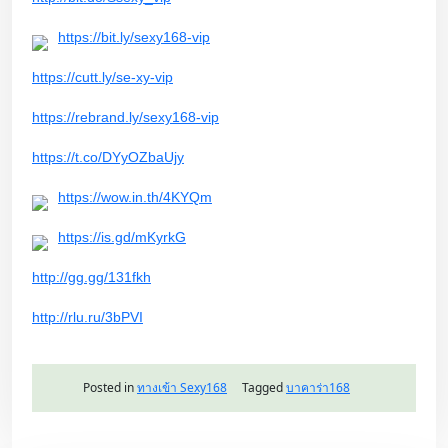
https://bit.ly/sexy168-vip
https://cutt.ly/se-xy-vip
https://rebrand.ly/sexy168-vip
https://t.co/DYyOZbaUjy
https://wow.in.th/4KYQm
https://is.gd/mKyrkG
http://gg.gg/131fkh
http://rlu.ru/3bPVI
Posted in
ทางเข้า Sexy168
Tagged
บาคาร่า168