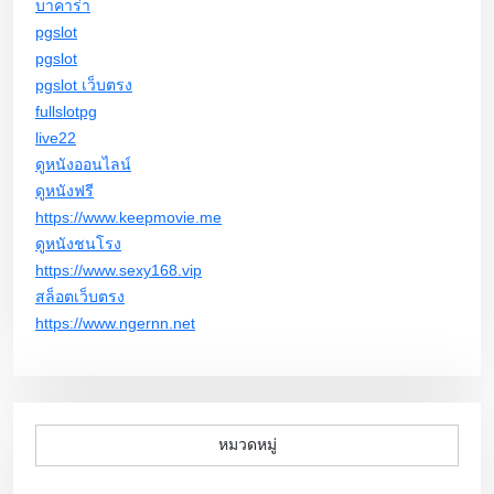
บาคาร่า
pgslot
pgslot
pgslot เว็บตรง
fullslotpg
live22
ดูหนังออนไลน์
ดูหนังฟรี
https://www.keepmovie.me
ดูหนังชนโรง
https://www.sexy168.vip
สล็อตเว็บตรง
https://www.ngernn.net
หมวดหมู่