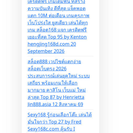
เครดิตฟรี เกมเดิมพัน ที่สร้าง
:
ความบันเทิง ดีที่สุด แจ็คพอต
แตก 10M ต่อเดือน เกมคุรภาพ
เว็บโปร่งใส ยูสเดียว เล่นได้ทุก
เกม สล็อต168 แจก เครดิตฟรี
เยอะที่สุด Top 95 by Kenton
hengjing168d.com 20
September 2026
สล็อต888 เวปไซต์แตกง่าย
สล็อตเว็บตรง 2026
ประสบการณ์เล่นยุคใหม่ ระบบ
เสถียร พร้อมเกมให้เลือก
มากมาย คาสิโน เว็บแม่ ใหม่
ล่าสุด Top 87 by Henrietta
Jin888.asia 12 สิงหาคม 69
Sexy168 รู้ก่อนเลือกโต๊ะ เล่นได้
มั่นใจกว่า Top 27 by Fred
Sexy168c.com ลุ้นรับ I