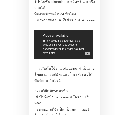
โปรโมชั่น okcasino เครดิตฟรี แจกจริง
ถอนได้
ทีมงานซัพพอร์ต 24 ชั่วโมง
แนวทางสมัครและก็เข้าระบบ okcasino
การเริ่มต้นใช้งาน okcasino ทำเป็นง่าย
โดยสามารถสมัครแล้วก็เข้าสู่ระบบได้
ทันทีผ่านเว็บไซต์
กรรมวิธีสมัครสมาชิก
เข้าไปที่หน้า okcasino สมัคร บนเว็บ
หลัก
กรอกข้อมูลที่จำเป็น เป็นต้นว่า เบอร์