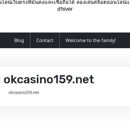
ลน์เว็บตรงที่มั่นคงและเชื่อถือได้ ลองเล่นสล็อตออนไลน์และ
d'hiver
Blog
Contact
Welcome to the family!
:
okcasino159.net
okcasino159.net