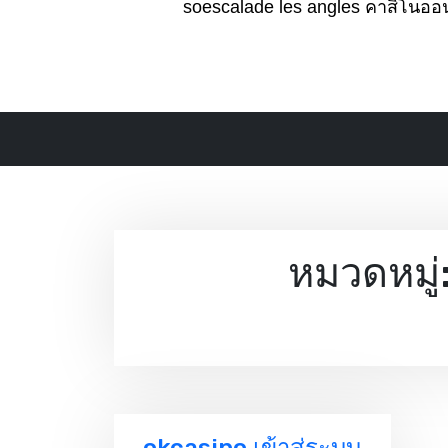
soescalade les angles คาสิโนออนไ
หมวดหมู่