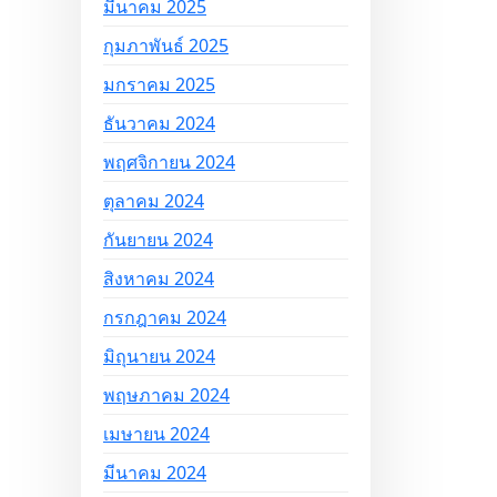
มีนาคม 2025
กุมภาพันธ์ 2025
มกราคม 2025
ธันวาคม 2024
พฤศจิกายน 2024
ตุลาคม 2024
กันยายน 2024
สิงหาคม 2024
กรกฎาคม 2024
มิถุนายน 2024
พฤษภาคม 2024
เมษายน 2024
มีนาคม 2024