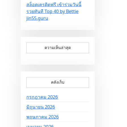
สล็อตเครดิตฟรี เข้าร่วมวันนี้
รวยทันที Top 40 by Bettie
jin55.guru
ความเห็นล่าสุด
คลังเก็บ
กรกฎาคม 2026
มิถุนายน 2026
พฤษภาคม 2026
เมษายน 2026