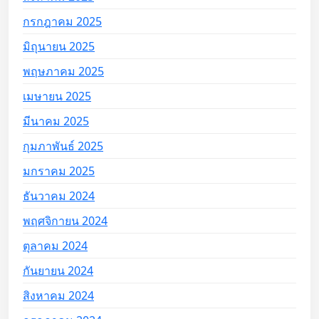
กรกฎาคม 2025
มิถุนายน 2025
พฤษภาคม 2025
เมษายน 2025
มีนาคม 2025
กุมภาพันธ์ 2025
มกราคม 2025
ธันวาคม 2024
พฤศจิกายน 2024
ตุลาคม 2024
กันยายน 2024
สิงหาคม 2024