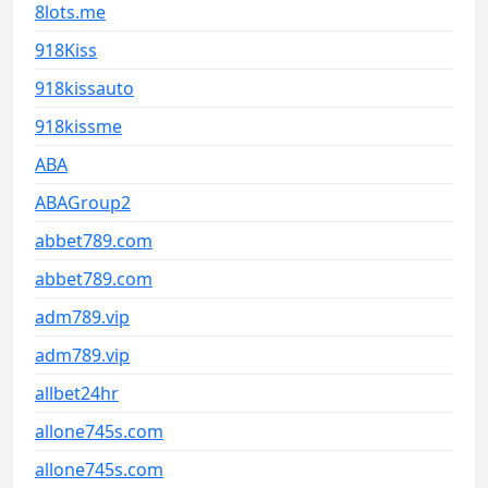
8lots.me
918Kiss
918kissauto
918kissme
ABA
ABAGroup2
abbet789.com
abbet789.com
adm789.vip
adm789.vip
allbet24hr
allone745s.com
allone745s.com