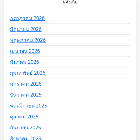
คลังเก็บ
กรกฎาคม 2026
มิถุนายน 2026
พฤษภาคม 2026
เมษายน 2026
มีนาคม 2026
กุมภาพันธ์ 2026
มกราคม 2026
ธันวาคม 2025
พฤศจิกายน 2025
ตุลาคม 2025
กันยายน 2025
สิงหาคม 2025