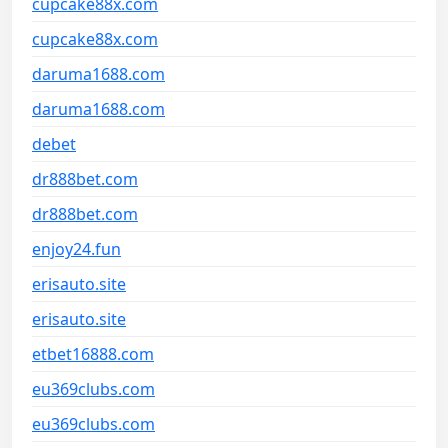
cupcake88x.com
cupcake88x.com
daruma1688.com
daruma1688.com
debet
dr888bet.com
dr888bet.com
enjoy24.fun
erisauto.site
erisauto.site
etbet16888.com
eu369clubs.com
eu369clubs.com