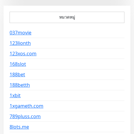
หมวดหมู่
037movie
123lionth
123xos.com
168slot
188bet
188betth
1xbit
1xgameth.com
789pluss.com
8lots.me