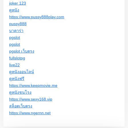
joker 123
ดูหนัง
https://www.pussy888play.com
pussy888
บาคาร่า
pgslot
pgslot
pgslot เว็บตรง
fullslotpg
live22
ดูหนังออนไลน์
ดูหนังฟรี
https://www.keepmovie.me
ดูหนังชนโรง
https://www.sexy168.vip
สล็อตเว็บตรง
https://www.ngernn.net