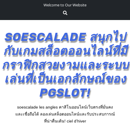
S
Welcome to Our Website
k
i
p
t
SOESCALADE สนุกไป
o
c
กับเกมสล็อตออนไลน์ที่มี
o
n
กราฟิกสวยงามและระบบ
t
e
เล่นที่เป็นเอกลักษณ์ของ
n
t
PGSLOT!
soescalade les angles คาสิโนออนไลน์เว็บตรงที่มั่นคง
และเชื่อถือได้ ลองเล่นสล็อตออนไลน์และรับประสบการณ์
ที่น่าตื่นเต้น! ciel d'hiver