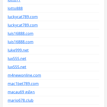
lotto888
luckycat789.com
luckycat789.com
luis16888.com
luis16888.com
luke999.net
lux555.net
lux555.net
m4newonline.com
mac1bet789.com
macau69 สมัคร
mario678.club