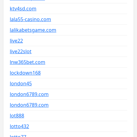
ktv4sd.com
lala55-casino.com
lalikabetsgame.com
live22
live22slot
lnw365bet.com
lockdown168
london45
london6789.com
london6789.com
lot888
lotto432
lotto77