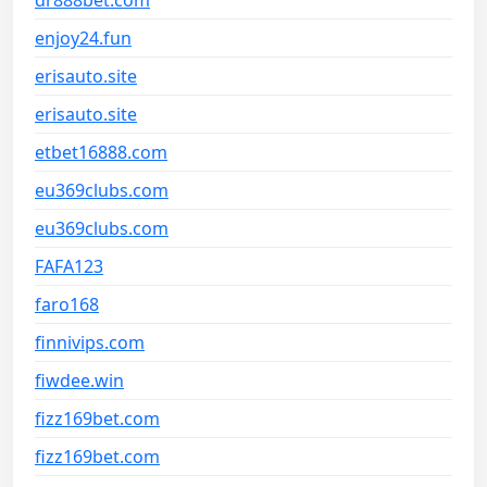
enjoy24.fun
erisauto.site
erisauto.site
etbet16888.com
eu369clubs.com
eu369clubs.com
FAFA123
faro168
finnivips.com
fiwdee.win
fizz169bet.com
fizz169bet.com