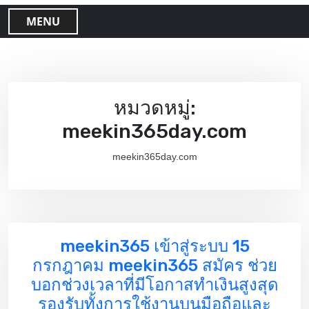
MENU
หมวดหมู่:
meekin365day.com
meekin365day.com
meekin365 เข้าสู่ระบบ 15
กรกฎาคม meekin365 สมัคร ช่วย
บอกช่วงเวลาที่มีโอกาสทำเงินสูงสุด
รองรับทั้งการใช้งานบนมือถือและ