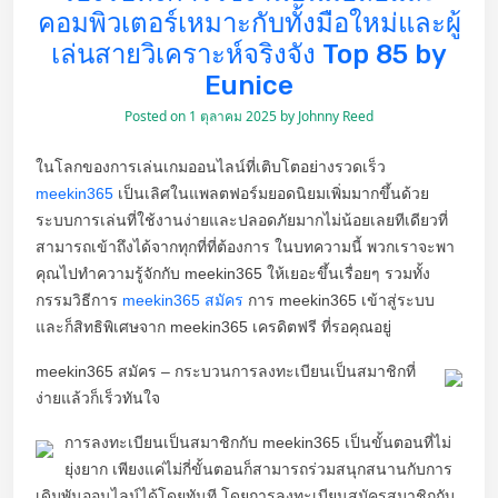
คอมพิวเตอร์เหมาะกับทั้งมือใหม่และผู้
เล่นสายวิเคราะห์จริงจัง Top 85 by
Eunice
Posted on
1 ตุลาคม 2025
by
Johnny Reed
ในโลกของการเล่นเกมออนไลน์ที่เติบโตอย่างรวดเร็ว
meekin365
เป็นเลิศในแพลตฟอร์มยอดนิยมเพิ่มมากขึ้นด้วย
ระบบการเล่นที่ใช้งานง่ายและปลอดภัยมากไม่น้อยเลยทีเดียวที่
สามารถเข้าถึงได้จากทุกที่ที่ต้องการ ในบทความนี้ พวกเราจะพา
คุณไปทำความรู้จักกับ meekin365 ให้เยอะขึ้นเรื่อยๆ รวมทั้ง
กรรมวิธีการ
meekin365 สมัคร
การ meekin365 เข้าสู่ระบบ
และก็สิทธิพิเศษจาก meekin365 เครดิตฟรี ที่รอคุณอยู่
meekin365 สมัคร – กระบวนการลงทะเบียนเป็นสมาชิกที่
ง่ายแล้วก็เร็วทันใจ
การลงทะเบียนเป็นสมาชิกกับ meekin365 เป็นขั้นตอนที่ไม่
ยุ่งยาก เพียงแค่ไม่กี่ขั้นตอนก็สามารถร่วมสนุกสนานกับการ
เดิมพันออนไลน์ได้โดยทันที โดยการลงทะเบียนสมัครสมาชิกกับ