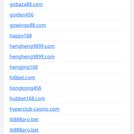
gobaza88.com
golden456
gowingo88.com
happy168
hengheng9899.com
hengheng9899.com
hengjing168
hi6bet.com
hongkong456
hubbet168.com
hyperclub-casino.com
ib888pro.bet
ib888pro.bet