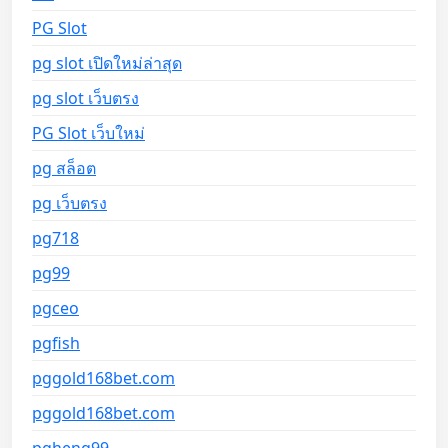
PG Slot
pg slot เปิดใหม่ล่าสุด
pg slot เว็บตรง
PG Slot เว็บใหม่
pg สล็อต
pg เว็บตรง
pg718
pg99
pgceo
pgfish
pggold168bet.com
pggold168bet.com
pgheng99