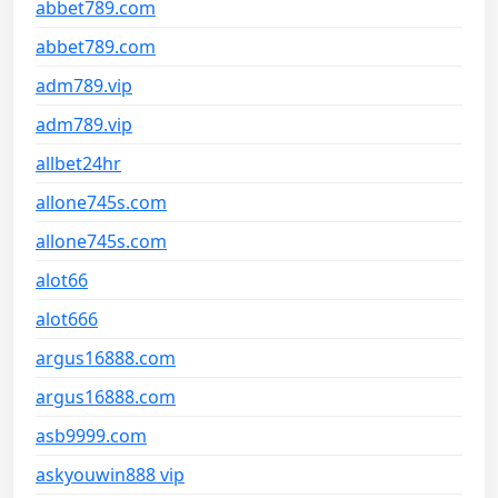
abbet789.com
abbet789.com
adm789.vip
adm789.vip
allbet24hr
allone745s.com
allone745s.com
alot66
alot666
argus16888.com
argus16888.com
asb9999.com
askyouwin888 vip