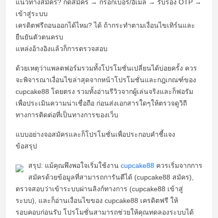
แนวทางสมัคร? กดสมัคร → กรอกเบอร์/อีเมล → รับรอง OTP →
เข้าสู่ระบบ
เครดิตฟรีถอนออกได้ไหม? ได้ ถ้ากระทำตามเงื่อนไขเทิร์นและ
ยืนยันตัวตนครบ
แหล่งอ้างอิงแล้วก็การตรวจสอบ
ด้วยเหตุว่าแพลตฟอร์มรวมทั้งโปรโมชั่นเปลี่ยนได้บ่อยครั้ง ควร
จะพิจารณาเงื่อนไขล่าสุดจากหน้าโปรโมชั่นและกฎเกณฑ์ของ
cupcake88 โดยตรง รวมทั้งอ่านรีวิวจากผู้เล่นจริงและก็ฟอรัม
เพื่อประเมินความน่าเชื่อถือ ก่อนส่งเอกสารใดๆให้ตรวจดูวิถี
ทางการติดต่อที่เป็นทางการของเว็บ
แบบอย่างจอสมัครและก็โปรโมชั่นเพื่อประกอบคำชี้แจง
ข้อสรุป
สรุป: แม้คุณพึงพอใจเริ่มใช้งาน
cupcake88
ควรเริ่มจากการ
สมัครด้วยข้อมูลที่สามารถการันตีได้ (cupcake88 สมัคร),
ตรวจสอบว่าเข้าระบบผ่านลิงก์ทางการ (cupcake88 เข้าสู่
ระบบ), และก็อ่านเงื่อนไขของ cupcake88 เครดิตฟรี ให้
รอบคอบก่อนรับ โปรโมชั่นสามารถช่วยให้คุณทดลองระบบได้