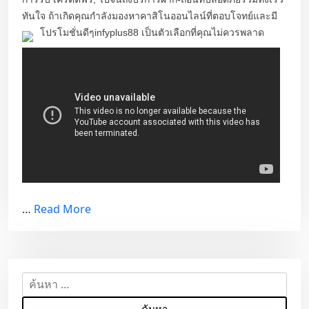
ทันใจ ถ้าเกิดคุณกำลังมองหาคาสิโนออนไลน์ที่ตอบโจทย์และมี
โปรโมชั่นดีๆinfyplus88 เป็นตัวเลือกที่คุณไม่ควรพลาด
…
Read More
ค้
น