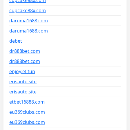
cupcake88x.com
cupcake88x.com
daruma1688.com
daruma1688.com
debet
dr888bet.com
dr888bet.com
enjoy24.fun
erisauto.site
erisauto.site
etbet16888.com
eu369clubs.com
eu369clubs.com