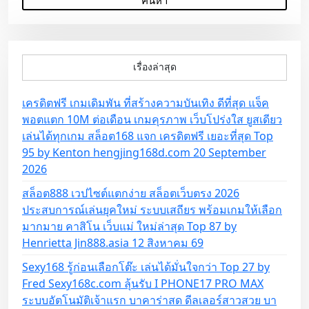
ห
า
สำ
ห
เรื่องล่าสุด
รั
บ
เครดิตฟรี เกมเดิมพัน ที่สร้างความบันเทิง ดีที่สุด แจ็ค
:
พอตแตก 10M ต่อเดือน เกมคุรภาพ เว็บโปร่งใส ยูสเดียว
เล่นได้ทุกเกม สล็อต168 แจก เครดิตฟรี เยอะที่สุด Top
95 by Kenton hengjing168d.com 20 September
2026
สล็อต888 เวปไซต์แตกง่าย สล็อตเว็บตรง 2026
ประสบการณ์เล่นยุคใหม่ ระบบเสถียร พร้อมเกมให้เลือก
มากมาย คาสิโน เว็บแม่ ใหม่ล่าสุด Top 87 by
Henrietta Jin888.asia 12 สิงหาคม 69
Sexy168 รู้ก่อนเลือกโต๊ะ เล่นได้มั่นใจกว่า Top 27 by
Fred Sexy168c.com ลุ้นรับ I PHONE17 PRO MAX
ระบบอัตโนมัติเจ้าแรก บาคาร่าสด ดีลเลอร์สาวสวย บา