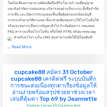
โดยไม่เสี่ยงมากมาย แต่ต้องคิดถึงเทิร์นโอเวอร์ เกมที่อนุญาต
และข้อจำกัดการถอนเสมอ บริหารงบอย่างเป็นระบบ ตั้งขีดจำกัด
การเสีย และเปิดการรับรองสองชั้นเพื่อคุ้มครองปกป้องบัญชี
การกระทำตามวิถีทางเหล่านี้จะช่วยเพิ่มช่องทางใช้โปรโมชั่นได้
จริงและลดการเสี่ยงจากปัญหาทั่วไป ถ้าเกิดต้องการ เทมเพลต
FAQ ตารางเปรียบโปรโมชั่น หรือไฟล์ HTML พร้อม meta tag
สำหรับนำไปวางใน CMS ฉันสามารถจัดให้ได้โดยทันที
…
Read More
cupcake88 สมัคร 31 October
cupcake88 เครดิตฟรี ระบบบันทึก
การชนะต่อเนื่องทุกตาเรียงข้อมูลให้
อ่านง่ายพร้อมสรุปช่วยหาช่วงเวลา
เล่นที่คุ้มค่า Top 69 by Jeannette
Posted on
5 ตุลาคม 2025
by
Johnny Reed