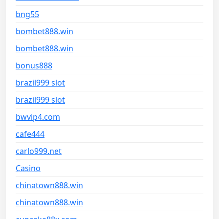
bng55
bombet888.win
bombet888.win
bonus888
brazil999 slot
brazil999 slot
bwvip4.com
cafe444
carlo999.net
Casino
chinatown888.win
chinatown888.win