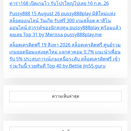
คาร่า168 เปิดเกมไว รับโปรใหญ่ไปเลย 16 ก.ค. 26
Pussy888 15 August 26 pussy888play มิติใหม่แห่ง
สล็อตออนไลน์ วันเกิด รับฟรี 300 เกมสล็อต คาสิโน
ออนไลน์ สวรรค์ของนักลงทุน pussy888play พร้อมแล้ว
ลุยเลย Top 31 by Merissa pussy888play.me
สล็อตเครดิตฟรี 19 สิงหา 2026 สล็อตเครดิตฟรี ศูนย์รวม
เกมยอดนิยมแห่งยุคใหม่ แจกค่าคอม 0.7% แนะนำเพื่อน
รับ 5% ประสบการณ์เกมเหนือระดับ สล็อตเครดิตฟรี เข้า
ร่วมวันนี้ รวยทันที Top 40 by Bettie jin55.guru
ความเห็นล่าสุด