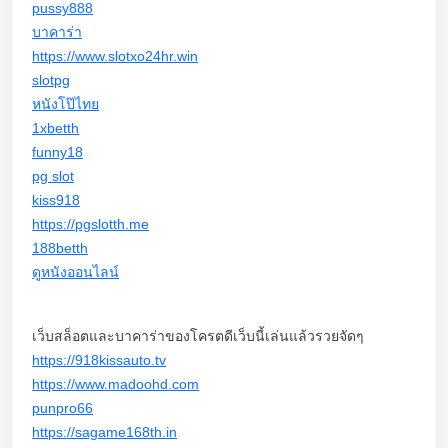
pussy888
บาคาร่า
https://www.slotxo24hr.win
slotpg
หนังโป๊ไทย
1xbetth
funny18
pg slot
kiss918
https://pgslotth.me
188betth
ดูหนังออนไลน์
เว็บสล็อตและบาคาร่าของโครตดีเว็บนี้เล่นแล้วรวยจัดๆ
https://918kissauto.tv
https://www.madoohd.com
punpro66
https://sagame168th.in