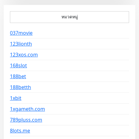
หมวดหมู่
037movie
123lionth
123xos.com
168slot
188bet
188betth
1xbit
1xgameth.com
789pluss.com
8lots.me