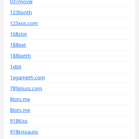
037movie
123lionth
123xos.com
168slot
188bet
188betth
1xbit
1xgameth.com
789pluss.com
8lots.me
8lots.me
918Kiss
918kissauto