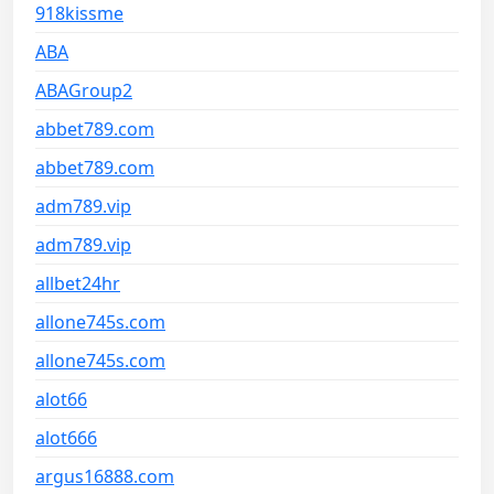
918kissme
ABA
ABAGroup2
abbet789.com
abbet789.com
adm789.vip
adm789.vip
allbet24hr
allone745s.com
allone745s.com
alot66
alot666
argus16888.com