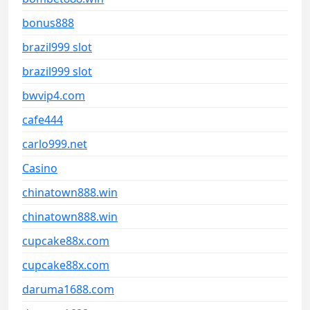
bonus888
brazil999 slot
brazil999 slot
bwvip4.com
cafe444
carlo999.net
Casino
chinatown888.win
chinatown888.win
cupcake88x.com
cupcake88x.com
daruma1688.com