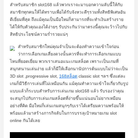
สำหรับสมาชิก slot168 แล้วพวกเราจะมาบอกความลับนี้ให้กับ
สมาชิกทุกคนให้ได้ทราบเพื่อได้รับจังหวะดีๆรวมทั้งสิทธิพิเศษอัน
ดีเยี่ยมที่สุด ถึงแม้คุณเป็นมือใหม่ก็สามารถที่จะทำเงินสร้างราย
ได้ให้กับตัวคุณเองได้ง่ายๆ รับประกันว่ามาตรงนี้คุณจะว้าวไปกับ
สิทธิประโยชน์ความร่ำรวยแน่ๆ
สำหรับสมาชิกใหม่คุณจำเป็นจะต้องทำความเข้าใจก่อน
ว่าการเลือกเกมเสี่ยงดวงนั้นควรที่จะทำการเลือกเกมแบบ
ไหนที่ยอดเยี่ยม พวกเราเสนอแนะเกมสล็อต เพราะเป็นเกมที่
สนุกสนานเล่นง่าย แล้วก็มีให้เลือกนานัปการต้นแบบไม่ว่าจะเป็น
3D slot ,progressive slot,
168สล็อต
classic slot ฯลฯ ซึ่งแต่ละ
เกมก็มีวิธีการเล่นที่ไม่เหมือนกัน แม้คุณทำความเข้าใจเกี่ยวกับรูป
แบบแล้วก็ระบบสำหรับการเล่นเกม slot168 แล้ว รับรองว่าคุณ
จะสนุกไปกับการเล่นเกมสล็อตที่ง่ายขึ้นแน่นอนไม่ยากเหมือน
อย่างที่คิด มือใหม่ก็เล่นเกมสนุกๆกับเราได้เตรียมความพร้อมให้
พร้อมแล้วมาสร้างภารกิจลับในการบรรลุเป้าหมายเกม slot
online กันได้เลย