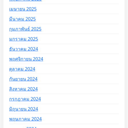
เมษายน 2025
มีนาคม 2025
กุมภาพันธ์ 2025
มกราคม 2025
ธันวาคม 2024
พฤศจิกายน 2024
ตุลาคม 2024
กันยายน 2024
สิงหาคม 2024
กรกฎาคม 2024
มิถุนายน 2024
พฤษภาคม 2024