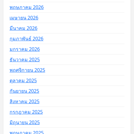
พฤษภาคม 2026
เมษายน 2026
มีนาคม 2026
กุมภาพันธ์ 2026
มกราคม 2026
ธันวาคม 2025
พฤศจิกายน 2025
ตุลาคม 2025
กันยายน 2025
สิงหาคม 2025
กรกฎาคม 2025
มิถุนายน 2025
พฤษภาคม 2025