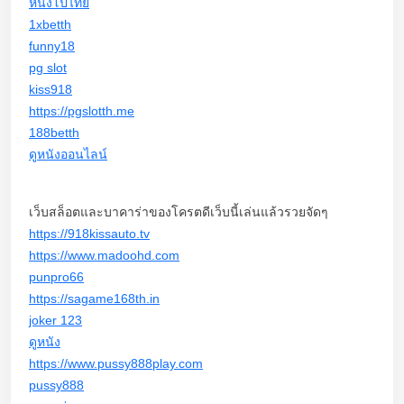
หนังโป๊ไทย
1xbetth
funny18
pg slot
kiss918
https://pgslotth.me
188betth
ดูหนังออนไลน์
เว็บสล็อตและบาคาร่าของโครตดีเว็บนี้เล่นแล้วรวยจัดๆ
https://918kissauto.tv
https://www.madoohd.com
punpro66
https://sagame168th.in
joker 123
ดูหนัง
https://www.pussy888play.com
pussy888