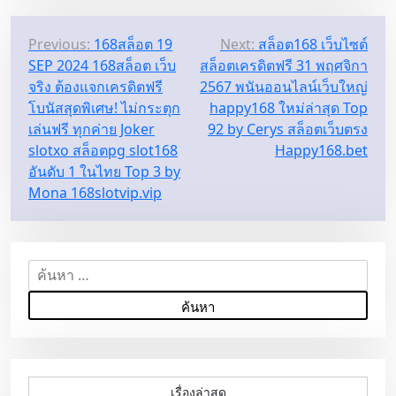
แ
Previous:
168สล็อต 19
Next:
สล็อต168 เว็บไซต์
SEP 2024 168สล็อต เว็บ
สล็อตเครดิตฟรี 31 พฤศจิกา
น
จริง ต้องแจกเครดิตฟรี
2567 พนันออนไลน์เว็บใหญ่
ะ
โบนัสสุดพิเศษ! ไม่กระตุก
happy168 ใหม่ล่าสุด Top
แ
เล่นฟรี ทุกค่าย Joker
92 by Cerys สล็อตเว็บตรง
น
slotxo สล็อตpg slot168
Happy168.bet
อันดับ 1 ในไทย Top 3 by
ว
Mona 168slotvip.vip
เ
รื่
อ
ค้
ง
น
ห
า
สำ
ห
เรื่องล่าสุด