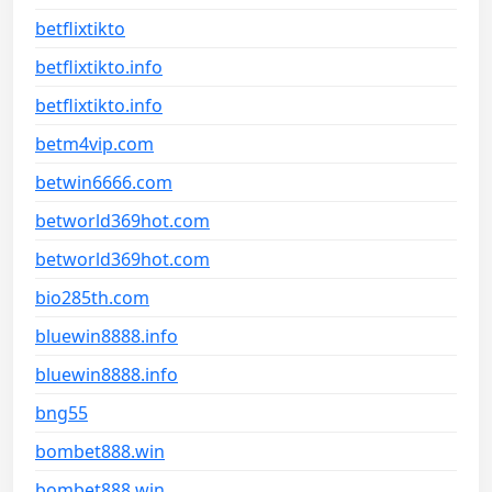
betflixtikto
betflixtikto.info
betflixtikto.info
betm4vip.com
betwin6666.com
betworld369hot.com
betworld369hot.com
bio285th.com
bluewin8888.info
bluewin8888.info
bng55
bombet888.win
bombet888.win