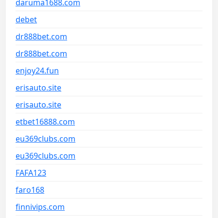
daruma1688.com
debet
dr888bet.com
dr888bet.com
enjoy24.fun
erisauto.site
erisauto.site
etbet16888.com
eu369clubs.com
eu369clubs.com
FAFA123
faro168
finnivips.com