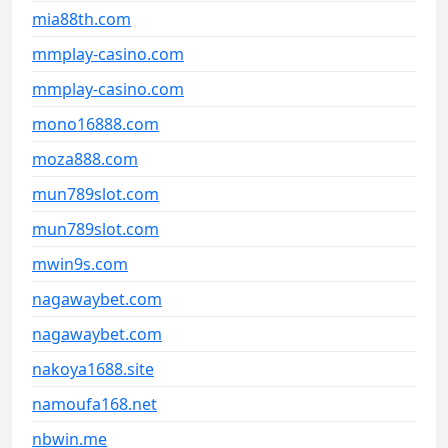
mia88th.com
mmplay-casino.com
mmplay-casino.com
mono16888.com
moza888.com
mun789slot.com
mun789slot.com
mwin9s.com
nagawaybet.com
nagawaybet.com
nakoya1688.site
namoufa168.net
nbwin.me