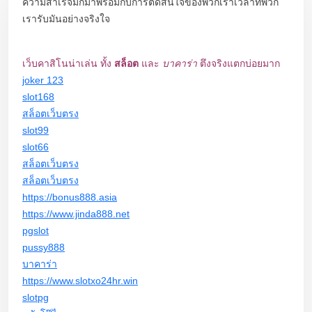
ความสำเร็จมักมาพร้อมกับการตัดสินใจของพวกเราเวลาที่พวก
เรารับมันอย่างจริงใจ
เว็บคาสิโนน่าเล่น ทั้ง
สล็อต
และ
บาคาร่า
ตึงจริงแตกบ่อยมาก
joker 123
slot168
สล็อตเว็บตรง
slot99
slot66
สล็อตเว็บตรง
สล็อตเว็บตรง
https://bonus888.asia
https://www.jinda888.net
pgslot
pussy888
บาคาร่า
https://www.slotxo24hr.win
slotpg