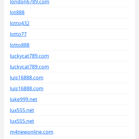
london6789.com
lot888
lotto432
lotto77
lotto888
luckycat789.com
luckycat789.com
luis16888.com
luis16888.com
luke999.net
lux555.net
lux555.net
m4newonline.com