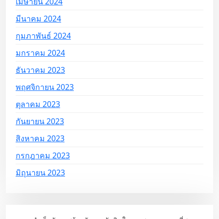
เมษายน 2024
มีนาคม 2024
กุมภาพันธ์ 2024
มกราคม 2024
ธันวาคม 2023
พฤศจิกายน 2023
ตุลาคม 2023
กันยายน 2023
สิงหาคม 2023
กรกฎาคม 2023
มิถุนายน 2023