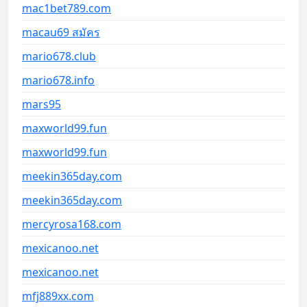
mac1bet789.com
macau69 สมัคร
mario678.club
mario678.info
mars95
maxworld99.fun
maxworld99.fun
meekin365day.com
meekin365day.com
mercyrosa168.com
mexicanoo.net
mexicanoo.net
mfj889xx.com