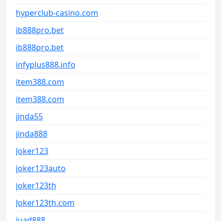
hyperclub-casino.com
ib888pro.bet
ib888pro.bet
infyplus888.info
item388.com
item388.com
jinda55
jinda888
Joker123
joker123auto
joker123th
Joker123th.com
juad888