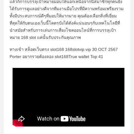
แล้วก็การบรรลุเป้าหมายมอบให้นอกเหนือจากนี้สมาชิกทุกคนยัง
ได้รับการดูแลอย่างดีจากทีมงานมือโปรที่มีความพร้อมเพรียงรวม
ทั้งมีประสบการณ์ดีๆที่มอบให้มากมาย คุณต้องเลือกสิ่งที่เยี่ยม
ที่สุดให้กับตนเองเว็บนี้โคตรปังได้ตังค์แน่นอนๆกับเทคโนโลยีที่
นำสมัยสำหรับการเล่นการเสี่ยงโชคออนไลน์ที่การบรรลุเป้า
หมาย 168 slot แค่นั้นรับประกันคุณภาพ
ทางเข้า สล็อตเว็บตรง slot168 168slotvip.vip 30 OCT 2567
Porter อยากรวยต้องลอง slot168True wallet Top 41