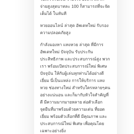
จ่ายสูงสุดบาทละ 100 ก็สามารถที่จะจัด
เต็มได้ ในทันที
หวยออนไลน์ ล่าสุด อัพเดทใหม่ รับรอง
ความปลอดภัยสูง
กำลังมองหา แทงหวย ล่าสุด ที่มีการ
อัพเดทใหม่ ปัจจุบัน รับประกัน
ประสิทธิภาพ และประสบการณ์สูง พวก
เรา พร้อมเปิดประสบการณ์ใหม่ พิเศษ
ปัจจุบัน ให้กับผู้เล่นทุกท่านได้อย่างดี
เยี่ยม นี่เป็นแหล่ง การให้บริการ แทง
หวย ช่องทางใหม่ สำหรับใครหลายๆคน
อย่างแน่นอน และก็มากับหัวใจสำคัญที่
ดี มีความมากมายหลาย ต่อตัวเลือก
จุดยืนที่มาพร้อมด้วยความเด่น ที่ยอด
เยี่ยม พร้อมตัวเลือกที่ดี มีคุณภาพ และ
ประสบการณ์ใหม่ พิเศษ เพื่อคุณโดย
เฉพาะอย่างยิ่ง