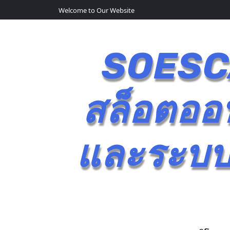
S
Welcome to Our Website
k
i
p
SOESCA
t
o
c
o
สล็อตออน
n
t
e
และระบบเ
n
t