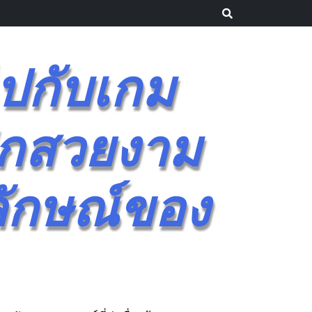
ปกับเกม
ฟิกสวยงาม
ลักษณ์ของ