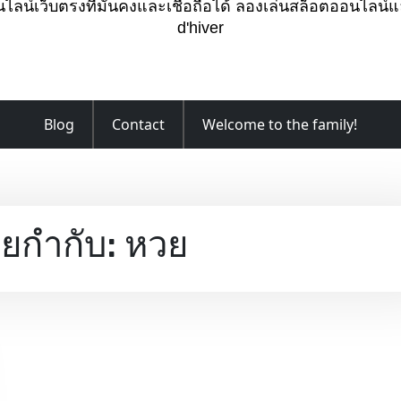
ลน์เว็บตรงที่มั่นคงและเชื่อถือได้ ลองเล่นสล็อตออนไลน์และ
d'hiver
Blog
Contact
Welcome to the family!
ายกำกับ:
หวย