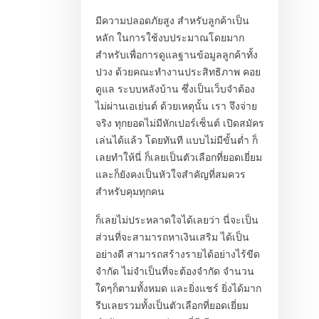
มีความปลอดภัยสูง สำหรับลูกค้าเป็น
หลัก ในการใช้งบประมาณโดยมาก
สำหรับเพื่อการดูแลฐานข้อมูลลูกค้าทั้ง
ปวง ด้วยคณะทำงานประสิทธิภาพ คอย
ดูแล ระบบหลังบ้าน ซึ่งเป็นเว็บจำต้อง
ไม่ผ่านเอเย่นต์ ด้วยเหตุนั้น เรา จึงจ่าย
จริง ทุกยอดไม่มีหักเปอร์เซ็นต์ เปิดสมัคร
เล่นได้แล้ว โดยทันที แบบไม่มีขั้นต่ำ ก็
เลยทำให้นี่ ก็เลยเป็นตัวเลือกที่ยอดเยี่ยม
และก็ยังคงเป็นหัวใจสำคัญที่สมควร
สำหรับคุมทุกคน
ก็เลยไม่ประหลาดใจได้เลยว่า นี่จะเป็น
ส่วนที่จะสามารถหาเงินเสริม ได้เป็น
อย่างดี สามารถสร้างรายได้อย่างไร้ขีด
จำกัด ไม่จำเป็นที่จะต้องจำกัด จำนวน
ใดๆก็ตามทั้งหมด และยิ่งแชร์ ยิ่งได้มาก
รีบเลยรวมทั้งเป็นตัวเลือกที่ยอดเยี่ยม