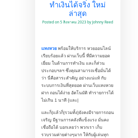
ทำเงินได้จริง ใหม่
ล่าสุด
Posted on
5 สิงหาคม 2023
by
Johnny Reed
แทงหวย
พร้อมให้บริการ หวยออนไลน์
เรียบร้อยแล้ว ผ่านเว็บนี้ ที่มีความยอด
เยี่ยม ในด้านการทำเงิน และก็ส่วน
ประกอบฯลฯ ซึ่งคุณสามารถเชื่อมั่นได้
ว่า นี่คือสาระสำคัญ อย่างแน่แท้ กับ
ระบบการเงินที่สุดยอด ผ่านเว็บแทงหวย
ฝาก ถอนได้ง่าย อัตโนมัติ ทำรายการได้
ไม่เกิน 1 นาที {และ|
และก็|แล้วก็|รวมทั้ง}ยังคงมีรายการถอน
เจริญ มีฐานการคลังที่แข็งแรง มั่นคง
เชื่อถือได้ บอกเลยว่า พวกเรา เก็บ
รวบรวมค่ายต่างๆมาก ให้กับผู้เล่นทุก