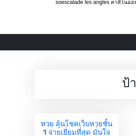
soescalade les angles คาสิโนออนไ
ป้
หวย ลุ้นโชคเว็บหวยชั้น
1 จ่ายเยี่ยมที่สุด มั่นใจ