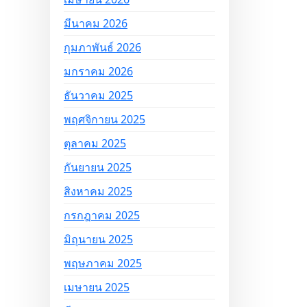
มีนาคม 2026
กุมภาพันธ์ 2026
มกราคม 2026
ธันวาคม 2025
พฤศจิกายน 2025
ตุลาคม 2025
กันยายน 2025
สิงหาคม 2025
กรกฎาคม 2025
มิถุนายน 2025
พฤษภาคม 2025
เมษายน 2025