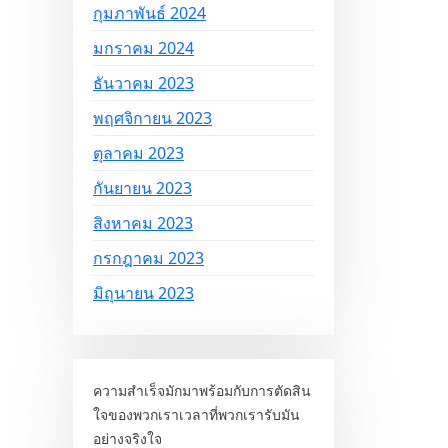
กุมภาพันธ์ 2024
มกราคม 2024
ธันวาคม 2023
พฤศจิกายน 2023
ตุลาคม 2023
กันยายน 2023
สิงหาคม 2023
กรกฎาคม 2023
มิถุนายน 2023
ความสำเร็จมักมาพร้อมกับการตัดสิน
ใจของพวกเราเวลาที่พวกเรารับมัน
อย่างจริงใจ