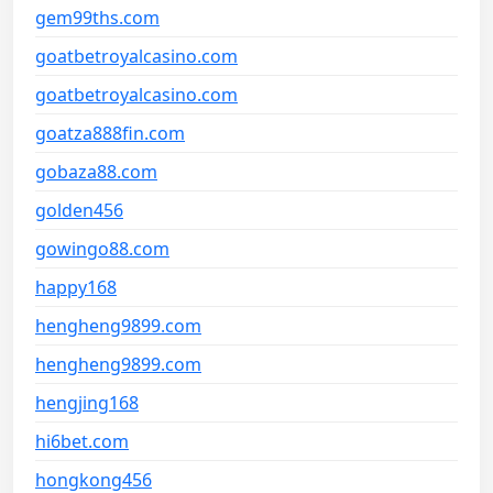
gem99ths.com
goatbetroyalcasino.com
goatbetroyalcasino.com
goatza888fin.com
gobaza88.com
golden456
gowingo88.com
happy168
hengheng9899.com
hengheng9899.com
hengjing168
hi6bet.com
hongkong456