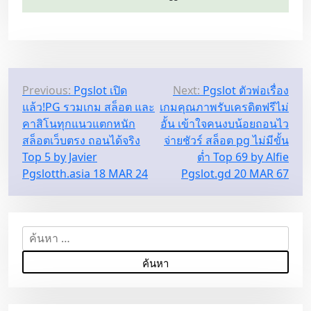
แ
Previous:
Pgslot เปิด
Next:
Pgslot ตัวพ่อเรื่อง
แล้ว!PG รวมเกม สล็อต และ
เกมคุณภาพรับเครดิตฟรีไม่
น
คาสิโนทุกแนวแตกหนัก
อั้น เข้าใจคนงบน้อยถอนไว
ะ
สล็อตเว็บตรง ถอนได้จริง
จ่ายชัวร์ สล็อต pg ไม่มีขั้น
แ
Top 5 by Javier
ต่ำ Top 69 by Alfie
น
Pgslotth.asia 18 MAR 24
Pgslot.gd 20 MAR 67
ว
เ
ค้
รื่
น
อ
ห
ง
า
สำ