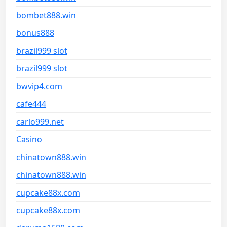
bombet888.win
bonus888
brazil999 slot
brazil999 slot
bwvip4.com
cafe444
carlo999.net
Casino
chinatown888.win
chinatown888.win
cupcake88x.com
cupcake88x.com