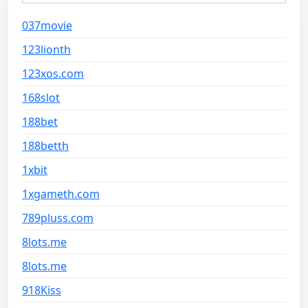
037movie
123lionth
123xos.com
168slot
188bet
188betth
1xbit
1xgameth.com
789pluss.com
8lots.me
8lots.me
918Kiss