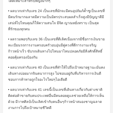
ได้ดีเหมาะสำหรับหญิงมากๆ
• ผลบวกเท่ากับเลข 24 เป็นเลขที่มักจะมีคนอุปถัมภ์ค้ำชูเป็นเลขที่
มีคนรักมากฉลาดมีความเป็นมิตรประสบผลสำเร็จสูงมีปัญญาดีมี
เสน่ห์ไปไหนคุณก็ให้ความสนใจ มีจิต ญาณหยั่งทราบ เป็นสุด
ที่รักของทุกคน
• ผลรวมพอๆกับเลข 36 เป็นเลขที่ดีเลิศเนื่องจากมีชื่อการเงินขาย
ทะเบียนรถการงานครอบครัวอบอุ่นมีคู่ควงที่ดีการงานเจริญ
ก้าวหน้าเร็ว ขับรถเดินทางไปไหนมาไหนปลอดภัยมีสิ่งศักดิ์สิทธิ์
คอยคุ้มครองป้องกัน
• ผลบวกเท่ากับเลข 40 เป็นเลขที่ทำให้ไปถึงเป้าหมายฐานะมั่นคง
เดินทางบ่อยมากจินตนาการสูง ไม่ชอบอยู่กับที่บริหารการเงินดี
ชอบการท้าทายถูกใจอะไรใหม่ๆไอเดียดี
• ผลบวกเท่ากับเลข 41 เลขนี้เป็นเลขที่เดินทางเกี่ยวกับต่างชาติ
ติดต่อค้าขายกับคนประเทศอื่นมีคนคอยดูแลช่วยเหลือให้การเห็น
ด้วย มีวาทศิลป์เป็นเลิศเข้ากับคนอื่นๆก้าวหน้าสมองชาญฉลาด
งานการไปถึงเป้าหมายชีวิตดี