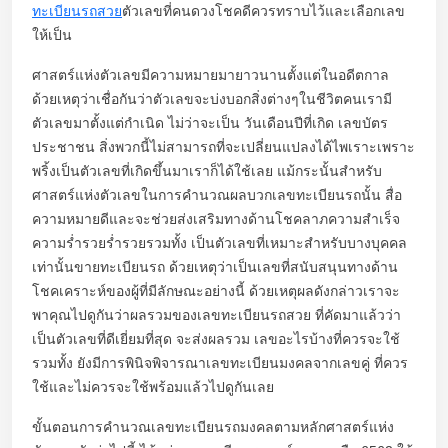
ทะเบียนรถสวย
ตัวเลขที่คนดวงโชคดีควรทราบไว้และเลือกเลข
ให้เป็น
ศาสตร์แห่งตัวเลขมีความหมายมายาวนานตั้งแต่ในอดีตกาล
ด้วยเหตุว่าเชื่อกันว่าตัวเลขจะบ่งบอกสิ่งต่างๆในชีวิตคนเรามี
ตัวเลขมาตั้งแต่กำเนิด ไม่ว่าจะเป็น วันเดือนปีที่เกิด เลขบัตร
ประชาชน สิ่งพวกนี้ไม่สามารถที่จะเปลี่ยนแปลงได้ไพเราะเพราะ
พริ้งเป็นตัวเลขที่เกิดขึ้นมาเราก็ได้ใช้เลย แม้กระนั้นสำหรับ
ศาสตร์แห่งตัวเลขในการคำนวณผลบวกเลขทะเบียนรถนั้น สื่อ
ความหมายดีและจะช่วยส่งเสริมทางด้านโชคลาภความสำเร็จ
ความร่ำรวยร่ำรวยรวมทั้ง เป็นตัวเลขที่เหมาะสำหรับบางบุคคล
เท่านั้นขายทะเบียนรถ ด้วยเหตุว่าเป็นเลขที่สนับสนุนทางด้าน
โชคเคราะห์ของผู้ที่มีลักษณะอย่างนี้ ด้วยเหตุผลดังกล่าวเราจะ
พาคุณไปดูกันว่าผลรวมของเลขทะเบียนรถสวย ที่คัดมาแล้วว่า
เป็นตัวเลขที่ดีเยี่ยมที่สุด จะส่งผลรวม เลขอะไรบ้างที่ควรจะใช้
รวมทั้ง ยังมีการพินิจพิจารณาเลขทะเบียนมงคลจากเลขคู่ ที่ควร
ใช้และไม่ควรจะใช้พร้อมแล้วไปดูกันเลย
ขั้นตอนการคำนวณเลขทะเบียนรถมงคลตามหลักศาสตร์แห่ง