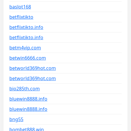
baslot168
betflixtikto
betflixtikto.info
betflixtikto.info
betm4vip.com
betwin6666.com
betworld369hot.com
betworld369hot.com
bio285th.com
bluewin8888.info
bluewin8888.info
bng55
bombet888.win