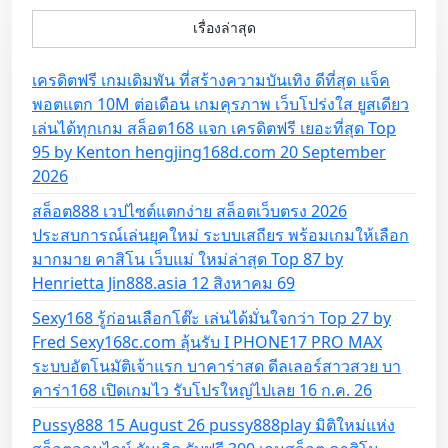
ห
เรื่องล่าสุด
รั
บ
เครดิตฟรี เกมเดิมพัน ที่สร้างความบันเทิง ดีที่สุด แจ็ค
:
พอตแตก 10M ต่อเดือน เกมคุรภาพ เว็บโปร่งใส ยูสเดียว
เล่นได้ทุกเกม สล็อต168 แจก เครดิตฟรี เยอะที่สุด Top
95 by Kenton hengjing168d.com 20 September
2026
สล็อต888 เวปไซต์แตกง่าย สล็อตเว็บตรง 2026
ประสบการณ์เล่นยุคใหม่ ระบบเสถียร พร้อมเกมให้เลือก
มากมาย คาสิโน เว็บแม่ ใหม่ล่าสุด Top 87 by
Henrietta Jin888.asia 12 สิงหาคม 69
Sexy168 รู้ก่อนเลือกโต๊ะ เล่นได้มั่นใจกว่า Top 27 by
Fred Sexy168c.com ลุ้นรับ I PHONE17 PRO MAX
ระบบอัตโนมัติเจ้าแรก บาคาร่าสด ดีลเลอร์สาวสวย บา
คาร่า168 เปิดเกมไว รับโปรใหญ่ไปเลย 16 ก.ค. 26
Pussy888 15 August 26 pussy888play มิติใหม่แห่ง