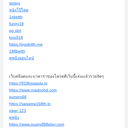
slotpg
หนังโป๊ไทย
1xbetth
funny18
pg slot
kiss918
https://pgslotth.me
188betth
ดูหนังออนไลน์
เว็บสล็อตและบาคาร่าของโครตดีเว็บนี้เล่นแล้วรวยจัดๆ
https://918kissauto.tv
https://www.madoohd.com
punpro66
https://sagame168th.in
joker 123
ดูหนัง
https://www.pussy888play.com