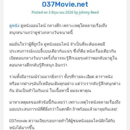
037Movie.net
Posted on
3 มิถุนายน 2026
by
Johnny Reed
ดูหนัง
ดูหนังออนไลน์ กลางดึก เพราะเหตุใดหลายเรื่องถึง
สนุกสนานกว่าดูช่วงกลางวันขนาดนี้
ผมมั่นใจว่าผู้ที่ถูกใจ ดูหนังออนไลน์ จำเป็นที่จะต้องเคยมี
ประสบการณ์แบบงี้แบบเดียวกันแน่ๆ ซึ่งก็คือ หนังเรื่องเดียวกัน
เปิดตอนกลางวันบางครั้งก็อาจจะรู้สึกเฉยๆแต่ว่าพอกลับมาดูใน
ตอนกลางดึกกลับรู้สึกสนุก อินกว่า
รวมทั้งมีอารมณ์ร่วมมากยิ่งกว่า ทั้งๆที่รายละเอียด ดาราหนัง
หรือฉากต่างๆมันก็เหมือนเดิมทุกอย่าง แต่ว่าเรากลับรู้สึกสนุกต่าง
กัน มันเป็นทำไมกันแน่ ในเนื้อหานี้ ผมจะพาคุณ
มาหาเหตุผลของหัวข้อนี้กันเลยว่า เพราะเหตุไรหนังหลายเรื่องถึง
มอบประสบการณ์ที่ดียิ่งกว่าในตกดึก ถ้าพร้อมแล้วมาลุยกันเลย!
037movie ความเงียบรอบกายทำให้ผู้ชมหนังออนไลน์ฝักใฝ่กับ
หนังได้มากขึ้น