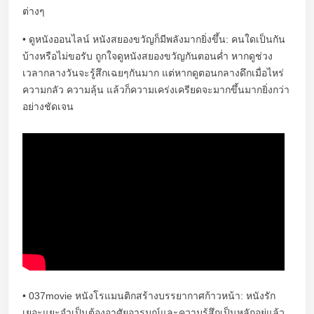
ต่างๆ
• ดูหนังออนไลน์ หนังสยองขวัญก็มีพลังมากยิ่งขึ้น: คนใดเป็นกัน
บ้างหรือไม่ขอรับ ถูกใจดูหนังสยองขวัญกันตอนค่ำ หากดูช่วง
เวลากลางวันจะรู้สึกเฉยๆกันมาก แต่หากดูตอนกลางดึกเมื่อไหร่
ความกลัว ความลุ้น แล้วก็ความเคร่งเครียดจะมากขึ้นมากยิ่งกว่า
อย่างชัดเจน
• 037movie หนังโรแมนติกสร้างบรรยากาศก้าวหน้า: หนังรัก
เยอะแยะจำเป็นต้องอาศัยอารมณ์และความรู้สึกเป็นหลักอยู่แล้ว