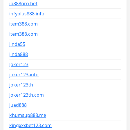
ib888pro.bet
infyplus888.info
item388.com
item388.com
jinda55
jinda888
Joker123
joker123auto
joker123th
Joker123th.com
juad888
khumsup888.me
kingxxxbet123.com