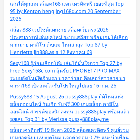
เล่นได้ทุกเกม สล็อต168 แจก เครดิตฟรี เยอะที่สุด Top
95 by Kenton hengjing168d.com 20 September
2026
สล็อต888 เวปไซต์แตกง่าย สล็อตเว็บตรง 2026
ประสบการณ์เล่นยุคใหม่ ระบบเสถียร พร้อมเกมให้เลือก
มากมาย คาสิโน เว็บแม่ ใหม่ล่าสุด Top 87 by
Henrietta Jin888.asia 12 สิงหาคม 69
Sexy168 รู้ก่อนเลือกโต๊ะ เล่นได้มั่นใจกว่า Top 27 by
Fred Sexy168c.com ลุ้นรับ I PHONE17 PRO MAX
ระบบอัตโนมัติเจ้าแรก บาคาร่าสด ดีลเลอร์สาวสวย บา
คาร่า168 เปิดเกมไว รับโปรใหญ่ไปเลย 16 ก.ค. 26
Pussy888 15 August 26 pussy888play มิติใหม่แห่ง
สล็อตออนไลน์ วันเกิด รับฟรี 300 เกมสล็อต คาสิโน
ออนไลน์ สวรรค์ของนักลงทุน pussy888play พร้อมแล้ว
ลุยเลย Top 31 by Merissa pussy888play.me
สล็อตเครดิตฟรี 19 สิงหา 2026 สล็อตเครดิตฟรี ศูนย์รวม
เกมยอดนิยมแห่งยุคใหม่ แจกค่าคอม 0.7% แนะนำเพื่อน