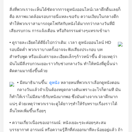
สิ่งที่พวกเราจะเห็นได้ชัดจากการดูหนังออนไลน์เวลาดึกดื่นเลยก็
คือ สภาพแวดล้อมรอบกายนี่แหละขอรับ ความเงียบในกลางดึก
ทำให้พวกเราสามารถจุดโฟกัสกับหนังได้มากกว่ากลางวันที่มี
เสียงรบกวน การแจ้งเตือน หรือกิจกรรมต่างๆแทรกเข้ามา
• ดูรายละเอียดได้ดียิ่งไปกว่าเดิม: เวลา ดูหนังออนไลน์ HD
รอบมืดค่ำ พวกเราบางครั้งอาจจะฟังเสียงประกอบ บท
สำหรับพูด หรือแม้แต่รายละเอียดเล็กๆก้าวหน้าขึ้น ด้วยเหตุว่า
มันไม่มีสิ่งรบกวนเยอะราวกับช่วงกลางวัน ทำให้หนังที่ดูนั้นน่า
ติดตามมากยิ่งขึ้นด้วย
• มีสมาธินานขึ้น:
ดูหนัง
หลายหนที่พวกเราเลือกดูหนังตอน
กลางวันแล้วจำเป็นต้องหยุดกลางคันเพราะอะไรก็ตามที มัน
ก็ทำให้เราไม่มีสมาธิกับหนังมากพอ ซึ่งมันต่างจากเวลาดึกมาก
แน่ๆ ด้วยเหตุว่าพวกเราจะดูได้ยาวๆทำให้รับทราบเรื่องราวได้
ลื่นไหลเพิ่มขึ้นเรื่อยๆ
• ความเกี่ยวเนื่องของอารมณ์: หนังเยอะๆจะค่อยๆสะสม
บรรยากาศ อารมณ์ หรือความรู้สึกที่ส่งออกมาทีละน้อยอยู่แล้ว ถ้า