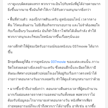
เราดูแบบผิดสอดแทรก พวกเราจะอินไปกับหนังที่ดูได้ง่ายดายมาก
ยิ่งขึ้นมากมาย ซึ่งมันก็ทำให้เราได้รับความสนุกมากยิ่งกว่า
• พื้นที่ส่วนตัว: ลองนึกภาพสินะครับ ดูหนังออนไลน์ เวลากลาง
คืน ไร้คนเดินผ่าน ไม่มีเสียงกิจกรรมรอบกาย และไม่จำต้องพอใจ
กับเรื่องอื่นๆเว้นแต่หนัง มันก็ทำให้เราโฟกัสได้เต็มกำลัง ทำให้
พวกเราสนุกและก็ชอบใจหนังมากขึ้นเรื่อยๆนั่นเอง
กลางดึกทำให้ผู้ชมเปิดรับอารมณ์ของหนังบน 037movie ได้มาก
ขึ้น
อีกจุดที่ผมดูก็คือ การดูหนังบน
037movie
ของแต่ละคนนั้น ภาวะ
จิตใจส่งผลอย่างยิ่งเลยจ้านะครับ ซึ่งตอนดึกนั้นจะมีผลให้เรามี
ลัษณะทิศทางปล่อยตัวปล่อยใจเองให้อยู่กับเรื่องราวตรงหน้าได้
ง่ายกว่าตอนกลางวันมากเลยครับ ทำให้ดูแล้วสนุกสนานกว่าด้วย
• ฉากซึ้งเข้าถึงง่ายยิ่งกว่า: ตอนกลางคืนตรงเวลาที่ผู้คนจำนวน
มากเริ่มผ่อนคลายจากความอลหม่านกันทั้งหมด พอพวกเราไม่
ต้องรับข้อมูลอะไรมากมายเท่าตอนกลางวัน หนังที่พากเพียร
ถ่ายทอดอารมณ์ก็จะเข้าถึงพวกเราได้ง่ายขึ้น อาทิเช่น ฉากซึ้ง