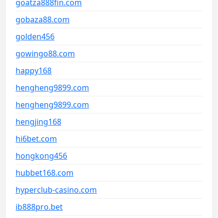
goatza888fin.com
gobaza88.com
golden456
gowingo88.com
happy168
hengheng9899.com
hengheng9899.com
hengjing168
hi6bet.com
hongkong456
hubbet168.com
hyperclub-casino.com
ib888pro.bet