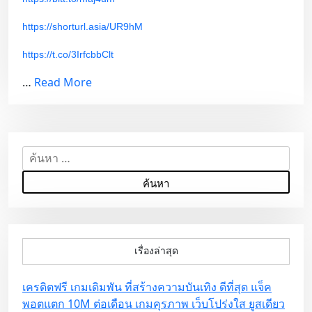
https://shorturl.asia/UR9hM
https://t.co/3IrfcbbClt
…
Read More
ค้
น
ห
า
สำ
ห
เรื่องล่าสุด
รั
บ
เครดิตฟรี เกมเดิมพัน ที่สร้างความบันเทิง ดีที่สุด แจ็ค
:
พอตแตก 10M ต่อเดือน เกมคุรภาพ เว็บโปร่งใส ยูสเดียว