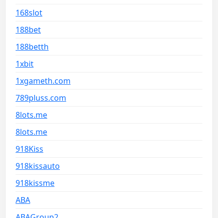
168slot
188bet
188betth
1xbit
1xgameth.com
789pluss.com
8lots.me
8lots.me
918Kiss
918kissauto
918kissme
ABA
ABAGroup2