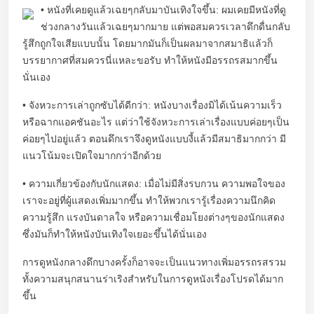
• หนังที่เคยดูแล้วเฉยๆกลับมาบันเทิงใจขึ้น: ผมเคยมีหนังที่ดู
ช่วงกลางวันแล้วเฉยๆมากมาย แต่พอสมควรเวลาดึกดื่นกลับ
รู้สึกถูกใจเสียแบบนั้น โดยมากมันก็เป็นผลมาจากสมาธิแล้วก็
บรรยากาศที่สมควรนี่แหละขอรับ ทำให้หนังมีอรรถรสมากขึ้น
นั่นเอง
• จังหวะการเล่าถูกซับได้ดีกว่า: หนังบางเรื่องมิได้เน้นความเร็ว
หรือฉากแอคชันอะไร แต่ว่าใช้จังหวะการเล่าเรื่องแบบค่อยๆเป็น
ค่อยๆไปอยู่แล้ว ตอนดึกเราจึงดูหนังแบบงี้แล้วมีสมาธิมากกว่า มี
แนวโน้มจะเปิดใจมากกว่าอีกด้วย
• ความเกี่ยวข้องกับนักแสดง: เมื่อไม่มีสิ่งรบกวน ความพอใจของ
เราจะอยู่ที่ผู้แสดงเพิ่มมากขึ้น ทำให้พวกเรารู้เรื่องความนึกคิด
ความรู้สึก แรงบันดาลใจ หรือความเชื่อมโยงต่างๆของนักแสดง
ซึ่งมันก็ทำให้หนังบันเทิงใจเยอะขึ้นได้นั่นเอง
การดูหนังกลางดึกบางครั้งก็อาจจะเป็นแนวทางเพิ่มอรรถรสรวม
ทั้งความสนุกสนานร่าเริงสำหรับในการดูหนังเรื่องโปรดได้มาก
ขึ้น