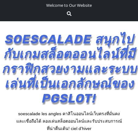
S
Welcome to Our Website
k
i
p
t
SOESCALADE สนุกไป
o
c
กับเกมสล็อตออนไลน์ที่มี
o
n
กราฟิกสวยงามและระบบ
t
e
เล่นที่เป็นเอกลักษณ์ของ
n
t
PGSLOT!
soescalade les angles คาสิโนออนไลน์เว็บตรงที่มั่นคง
และเชื่อถือได้ ลองเล่นสล็อตออนไลน์และรับประสบการณ์
ที่น่าตื่นเต้น! ciel d'hiver