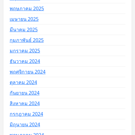
พฤษภาคม 2025
เมษายน 2025
มีนาคม 2025
กุมภาพันธ์ 2025
มกราคม 2025
ธันวาคม 2024
พฤศจิกายน 2024
ตุลาคม 2024
กันยายน 2024
สิงหาคม 2024
กรกฎาคม 2024
มิถุนายน 2024
พฤษภาคม 2024