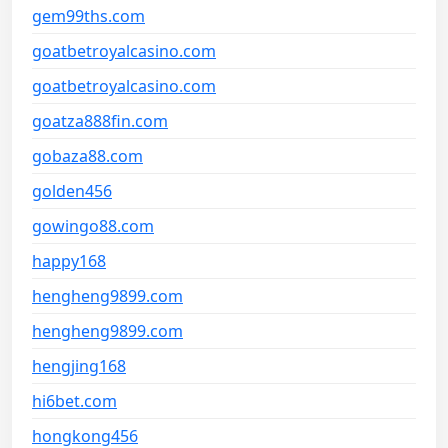
gem99ths.com
goatbetroyalcasino.com
goatbetroyalcasino.com
goatza888fin.com
gobaza88.com
golden456
gowingo88.com
happy168
hengheng9899.com
hengheng9899.com
hengjing168
hi6bet.com
hongkong456