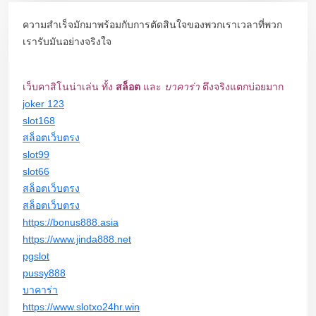
ความสำเร็จมักมาพร้อมกับการตัดสินใจของพวกเราเวลาที่พวก
เรารับมันอย่างจริงใจ
เว็บคาสิโนน่าเล่น ทั้ง
สล็อต
และ
บาคาร่า
ตึงจริงแตกบ่อยมาก
joker 123
slot168
สล็อตเว็บตรง
slot99
slot66
สล็อตเว็บตรง
สล็อตเว็บตรง
https://bonus888.asia
https://www.jinda888.net
pgslot
pussy888
บาคาร่า
https://www.slotxo24hr.win