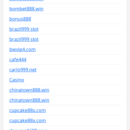
bombet888.win
bonus888
brazil999 slot
brazil999 slot
bwvip4.com
cafe444
carlo999.net
Casino
chinatown888.win
chinatown888.win
cupcake88x.com
cupcake88x.com