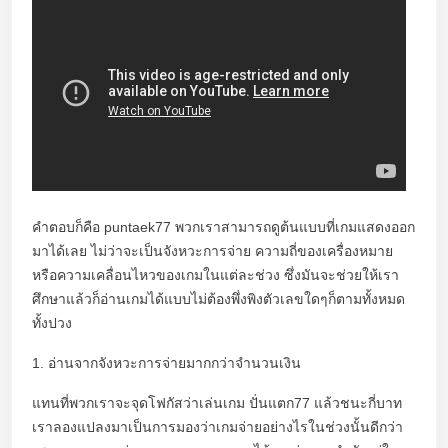
คำตอบก็คือ puntaek77 พวกเราสามารถดูต้นแบบที่เกมแสดงออก
มาได้เลย ไม่ว่าจะเป็นจังหวะการจ่าย ความถี่ของเครื่องหมาย
หรือความเคลื่อนไหวของเกมในแต่ละช่วง ซึ่งมันจะช่วยให้เรา
ศึกษาแล้วก็อ่านเกมได้แบบไม่ต้องพึ่งพิงตัวเลขใดๆก็ตามทั้งหมด
ทั้งปวง
1. อ่านจากจังหวะการจ่ายมากกว่าจำนวนเงิน
แทนที่พวกเราจะจุดโฟกัสว่าเล่นเกม ปั่นแตก77 แล้วชนะกี่บาท
เราลองแปลงมาเป็นการมองว่าเกมจ่ายอย่างไรในช่วงนั้นดีกว่า