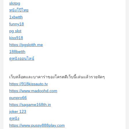
slotpg
หนังโป๊ไทย
1xbetth
funny18
pg slot
kiss918
https://pgslotth.me
188betth
ดูหนังออนไลน์
เว็บสล็อตและบาคาร่าของโครตดีเว็บนี้เล่นแล้วรวยจัดๆ
https://918kissauto.tv
https://www.madoohd.com
punpro66
https://sagame168th.in
joker 123
ดูหนัง
https://www.pussy888play.com