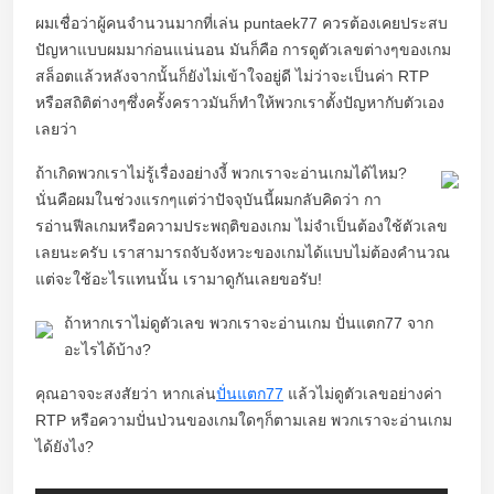
ผมเชื่อว่าผู้คนจำนวนมากที่เล่น puntaek77 ควรต้องเคยประสบ
ปัญหาแบบผมมาก่อนแน่นอน มันก็คือ การดูตัวเลขต่างๆของเกม
สล็อตแล้วหลังจากนั้นก็ยังไม่เข้าใจอยู่ดี ไม่ว่าจะเป็นค่า RTP
หรือสถิติต่างๆซึ่งครั้งคราวมันก็ทำให้พวกเราตั้งปัญหากับตัวเอง
เลยว่า
ถ้าเกิดพวกเราไม่รู้เรื่องอย่างงี้ พวกเราจะอ่านเกมได้ไหม?
นั่นคือผมในช่วงแรกๆแต่ว่าปัจจุบันนี้ผมกลับคิดว่า กา
รอ่านฟีลเกมหรือความประพฤติของเกม ไม่จำเป็นต้องใช้ตัวเลข
เลยนะครับ เราสามารถจับจังหวะของเกมได้แบบไม่ต้องคำนวณ
แต่จะใช้อะไรแทนนั้น เรามาดูกันเลยขอรับ!
ถ้าหากเราไม่ดูตัวเลข พวกเราจะอ่านเกม ปั่นแตก77 จาก
อะไรได้บ้าง?
คุณอาจจะสงสัยว่า หากเล่น
ปั่นแตก77
แล้วไม่ดูตัวเลขอย่างค่า
RTP หรือความปั่นป่วนของเกมใดๆก็ตามเลย พวกเราจะอ่านเกม
ได้ยังไง?