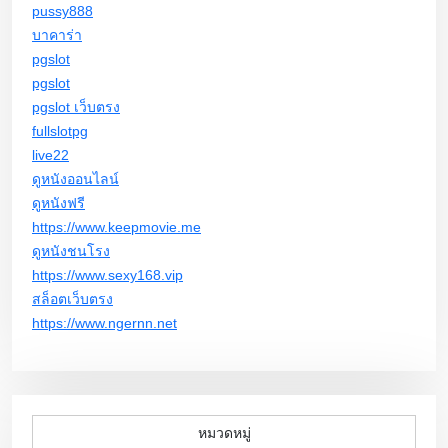
pussy888
บาคาร่า
pgslot
pgslot
pgslot เว็บตรง
fullslotpg
live22
ดูหนังออนไลน์
ดูหนังฟรี
https://www.keepmovie.me
ดูหนังชนโรง
https://www.sexy168.vip
สล็อตเว็บตรง
https://www.ngernn.net
หมวดหมู่