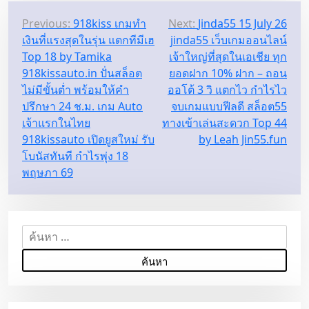
แ
Previous:
918kiss เกมทำ
Next:
Jinda55 15 July 26
เงินที่แรงสุดในรุ่น แตกทีมีเฮ
jinda55 เว็บเกมออนไลน์
น
Top 18 by Tamika
เจ้าใหญ่ที่สุดในเอเชีย ทุก
ะ
918kissauto.in ปั่นสล็อต
ยอดฝาก 10% ฝาก – ถอน
แ
ไม่มีขั้นต่ำ พร้อมให้คำ
ออโต้ 3 วิ แตกไว กำไรไว
น
ปรึกษา 24 ช.ม. เกม Auto
จบเกมแบบฟีลดี สล็อต55
เจ้าแรกในไทย
ทางเข้าเล่นสะดวก Top 44
ว
918kissauto เปิดยูสใหม่ รับ
by Leah Jin55.fun
เ
โบนัสทันที กำไรพุ่ง 18
รื่
พฤษภา 69
อ
ง
ค้
น
ห
า
สำ