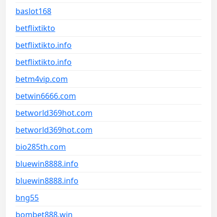
baslot168
betflixtikto
betflixtikto.info
betflixtikto.info
betm4vip.com
betwin6666.com
betworld369hot.com
betworld369hot.com
bio285th.com
bluewin8888.info
bluewin8888.info
bng55
bombet888.win