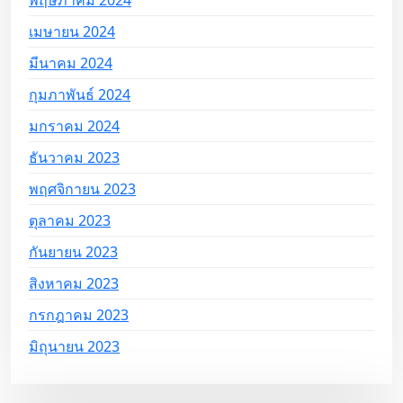
เมษายน 2024
มีนาคม 2024
กุมภาพันธ์ 2024
มกราคม 2024
ธันวาคม 2023
พฤศจิกายน 2023
ตุลาคม 2023
กันยายน 2023
สิงหาคม 2023
กรกฎาคม 2023
มิถุนายน 2023