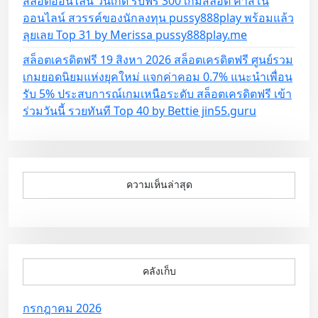
สล็อตออนไลน์ วันเกิด รับฟรี 300 เกมสล็อต คาสิโน
ออนไลน์ สวรรค์ของนักลงทุน pussy888play พร้อมแล้ว
ลุยเลย Top 31 by Merissa pussy888play.me
สล็อตเครดิตฟรี 19 สิงหา 2026 สล็อตเครดิตฟรี ศูนย์รวม
เกมยอดนิยมแห่งยุคใหม่ แจกค่าคอม 0.7% แนะนำเพื่อน
รับ 5% ประสบการณ์เกมเหนือระดับ สล็อตเครดิตฟรี เข้า
ร่วมวันนี้ รวยทันที Top 40 by Bettie jin55.guru
ความเห็นล่าสุด
คลังเก็บ
กรกฎาคม 2026