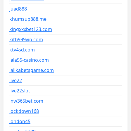
juad888
khumsup888.me
kingxxxbet123.com
kitti999vip.com
ktv4sd.com
lala55-casino.com
lalikabetsgame.com
live22
live22slot
lnw365bet.com
lockdown168
london45