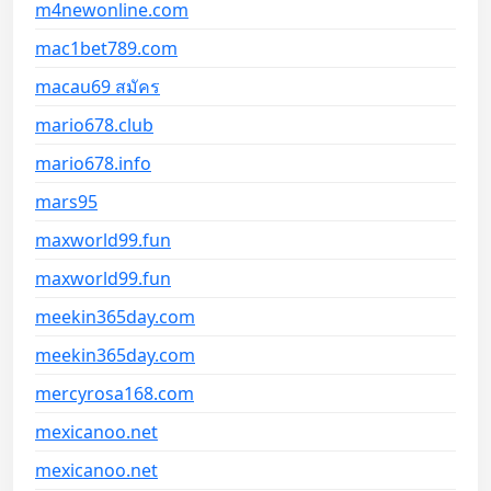
m4newonline.com
mac1bet789.com
macau69 สมัคร
mario678.club
mario678.info
mars95
maxworld99.fun
maxworld99.fun
meekin365day.com
meekin365day.com
mercyrosa168.com
mexicanoo.net
mexicanoo.net