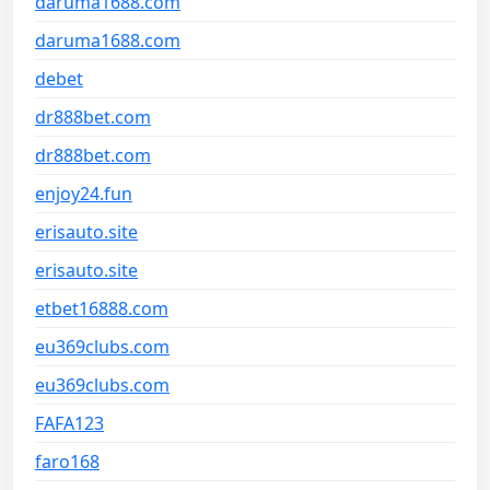
daruma1688.com
daruma1688.com
debet
dr888bet.com
dr888bet.com
enjoy24.fun
erisauto.site
erisauto.site
etbet16888.com
eu369clubs.com
eu369clubs.com
FAFA123
faro168