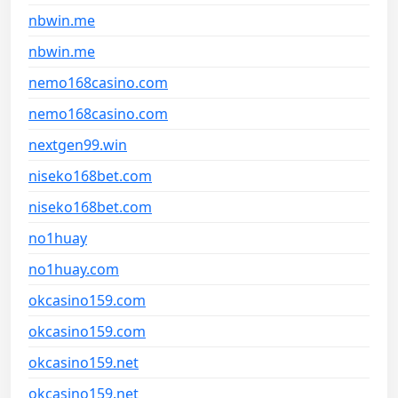
nbwin.me
nbwin.me
nemo168casino.com
nemo168casino.com
nextgen99.win
niseko168bet.com
niseko168bet.com
no1huay
no1huay.com
okcasino159.com
okcasino159.com
okcasino159.net
okcasino159.net