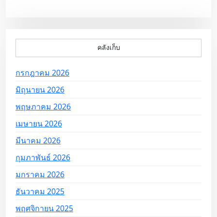
คลังเก็บ
กรกฎาคม 2026
มิถุนายน 2026
พฤษภาคม 2026
เมษายน 2026
มีนาคม 2026
กุมภาพันธ์ 2026
มกราคม 2026
ธันวาคม 2025
พฤศจิกายน 2025