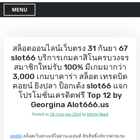
MENU
สล็อตออนไลน์เว็บตรง 31 กันยา 67
slot66 บริการเกมคาสิโนครบวงจร
สมาชิกใหม่รับ 100% มีเกมมากว่า
3,000 เกมบาคาร่า สล็อต เทรดบิด
คอยน์ ยิงปลา ป็อกเด้ง slot66 แจก
โปรโมชั่นเครดิตฟรี Top 12 by
Georgina Alot666.us
Posted on
28 กรกฎาคม 2024
by
Johnny Reed
slot66
สล็อตเว็บตรงแท้ไม่ผ่านเอเย่นต์ ลิขสิทธิ์แท้จากค่ายเกม