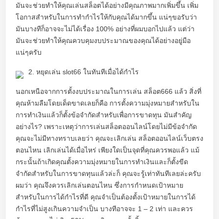
มันจะช่วยทำให้คุณเล่นสล็อตได้อย่างมีคุณภาพมากเพิ่มขึ้น เพิ่ม
โอกาสสำหรับในการทำกำไรให้กับคุณได้มากขึ้น แน่ๆขอรับว่า
มันบางทีก็อาจจะไม่ได้เรื่อง 100% อย่างที่ผมบอกไปแล้ว แต่ว่า
มันจะช่วยทำให้คุณควบคุมงบประมาณของคุณได้อย่างอยู่มือ
แน่ๆครับ
2. หยุดเล่น slot66 ในทันทีเมื่อได้กำไร
นอกเหนือจากการตั้งงบประมาณในการเล่น สล็อต666 แล้ว สิ่งที่
คุณห้ามลืมโดยเด็ดขาดเลยก็คือ การตั้งความมุ่งหมายสำหรับใน
การทำเงินแล้วก็ตั้งข้อจำกัดสำหรับเพื่อการขาดทุน มันสำคัญ
อย่างไร? เพราะเหตุว่าการเล่นสล็อตออนไลน์โดยไม่มีข้อจำกัด
คุณจะไม่มีทางทราบเลยว่า คุณจะเลิกเล่น สล็อตออนไลน์เว็บตรง
ตอนไหน เลิกเล่นได้เมื่อไหร่ เพียงใดเป็นจุดที่คุณควรพอแล้ว แม้
กระนั้นถ้าเกิดคุณตั้งความมุ่งหมายในการทำเงินและก็ตั้งขีด
จำกัดสำหรับในการขาดทุนแล้วล่ะก็ คุณจะรู้เท่าทันทีเลยล่ะครับ
ผมว่า คุณจึงควรเลิกเล่นตอนไหน ซึ่งการกำหนดเป้าหมาย
สำหรับในการได้กำไรที่ดี คุณจำเป็นต้องตั้งเป้าหมายในการได้
กำไรที่ไม่สูงเกินความจำเป็น บางทีอาจจะ 1 – 2 เท่า และควร