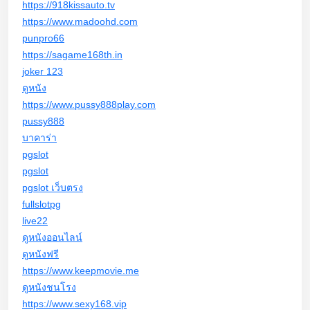
https://918kissauto.tv
https://www.madoohd.com
punpro66
https://sagame168th.in
joker 123
ดูหนัง
https://www.pussy888play.com
pussy888
บาคาร่า
pgslot
pgslot
pgslot เว็บตรง
fullslotpg
live22
ดูหนังออนไลน์
ดูหนังฟรี
https://www.keepmovie.me
ดูหนังชนโรง
https://www.sexy168.vip