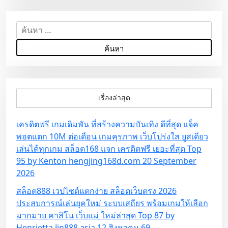
เ
รื่
ค้
อ
น
ง
ห
า
สำ
ห
เรื่องล่าสุด
รั
บ
เครดิตฟรี เกมเดิมพัน ที่สร้างความบันเทิง ดีที่สุด แจ็ค
:
พอตแตก 10M ต่อเดือน เกมคุรภาพ เว็บโปร่งใส ยูสเดียว
เล่นได้ทุกเกม สล็อต168 แจก เครดิตฟรี เยอะที่สุด Top
95 by Kenton hengjing168d.com 20 September
2026
สล็อต888 เวปไซต์แตกง่าย สล็อตเว็บตรง 2026
ประสบการณ์เล่นยุคใหม่ ระบบเสถียร พร้อมเกมให้เลือก
มากมาย คาสิโน เว็บแม่ ใหม่ล่าสุด Top 87 by
Henrietta Jin888.asia 12 สิงหาคม 69