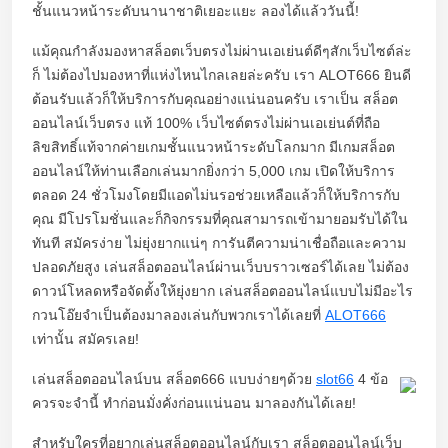
ชั้นแนวหน้าระดับนานาชาติเยอะแยะ ลองได้แล้ววันนี้!
แม้คุณกำลังมองหาสล็อตเว็บตรงไม่ผ่านเอเย่นต์ดีๆสักเว็บไซต์ล่ะ
ก็ ไม่ต้องไปมองหาที่แห่งไหนไกลเลยล่ะครับ เรา ALOT666 ยินดี
ต้อนรับแล้วก็ให้บริการกับคุณอย่างแน่นอนครับ เราเป็น สล็อต
ออนไลน์เว็บตรง แท้ 100% เว็บไซต์ตรงไม่ผ่านเอเย่นต์ที่ถือ
ลิขสิทธิ์แท้จากค่ายเกมชั้นแนวหน้าระดับโลกมาก มีเกมสล็อต
ออนไลน์ให้ท่านเลือกเล่นมากยิ่งกว่า 5,000 เกม เปิดให้บริการ
ตลอด 24 ชั่วโมงโดยมีแอดไม่นรอช่วยเหลือแล้วก็ให้บริการกับ
คุณ มีโปรโมชั่นและก็กิจกรรมที่คุณสามารถเข้ามายอมรับได้ใน
ทันที สมัครง่าย ไม่ยุ่งยากแน่ๆ การันตีความน่าเชื่อถือและความ
ปลอดภัยสูง เล่นสล็อตออนไลน์ผ่านเว็บบราวเซอร์ได้เลย ไม่ต้อง
ดาวน์โหลดหรือจัดตั้งให้ยุ่งยาก เล่นสล็อตออนไลน์แบบไม่มีอะไร
กวนโอ๊ยจำเป็นต้องมาลองเล่นกับพวกเราได้เลยที่
ALOT666
เท่านั้น สมัครเลย!
เล่นสล็อตออนไลน์บน สล็อต666 แบบง่ายๆด้วย
slot66
4 ข้อ
ควรจะจำนี้ ทำก่อนมั่งคั่งก่อนแน่นอน มาลองกันได้เลย!
สำหรับใครที่อยากเล่นสล็อตออนไลน์กับเรา สล็อตออนไลน์เว็บ