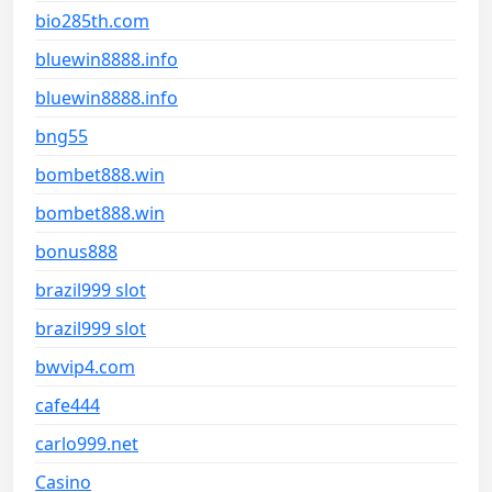
bio285th.com
bluewin8888.info
bluewin8888.info
bng55
bombet888.win
bombet888.win
bonus888
brazil999 slot
brazil999 slot
bwvip4.com
cafe444
carlo999.net
Casino