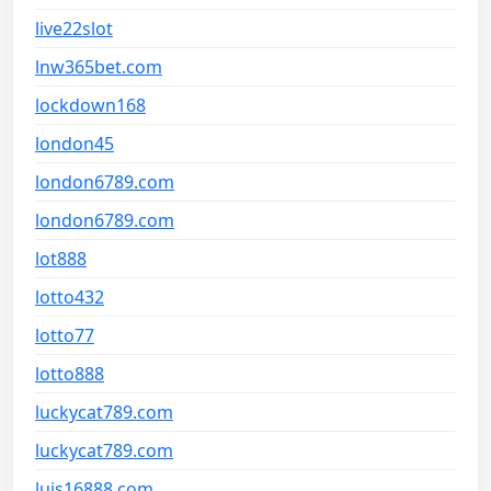
live22slot
lnw365bet.com
lockdown168
london45
london6789.com
london6789.com
lot888
lotto432
lotto77
lotto888
luckycat789.com
luckycat789.com
luis16888.com