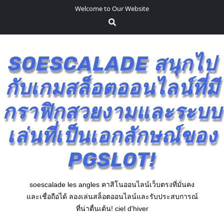
S
Welcome to Our Website
k
i
p
t
SOESCALADE สนุกไป
o
c
กับเกมสล็อตออนไลน์ที่มี
o
n
กราฟิกสวยงามและระบบ
t
e
เล่นที่เป็นเอกลักษณ์ของ
n
t
PGSLOT!
soescalade les angles คาสิโนออนไลน์เว็บตรงที่มั่นคง
และเชื่อถือได้ ลองเล่นสล็อตออนไลน์และรับประสบการณ์
ที่น่าตื่นเต้น! ciel d'hiver