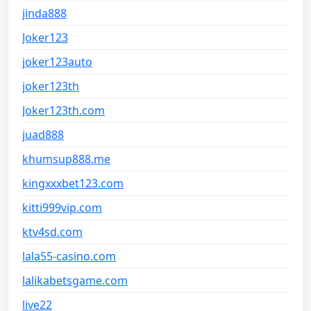
jinda888
Joker123
joker123auto
joker123th
Joker123th.com
juad888
khumsup888.me
kingxxxbet123.com
kitti999vip.com
ktv4sd.com
lala55-casino.com
lalikabetsgame.com
live22