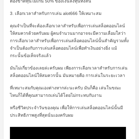
ต้องขาดทุนไม่เกิน 50% ของเงินลงทุนทั้งสิ้น
3. เลือกเวลาสำหรับการเล่น alot666 ให้เหมาะสม
คุณจำเป็นที่จะต้องเลือกเวลาสำหรับเพื่อการเล่นสล็อตออนไลน์
ให้สมควรด้วยครับผม ผู้คนจำนวนมากอาจจะมีความเลื่อมใสว่า
การเลือกเวลาสำหรับเพื่อการเล่นสล็อตออนไลน์นั้นสำคัญรวมทั้ง
จำเป็นต้องกับการเล่นสล็อตออนไลน์เพื่อทำเงินอย่างยิ่ง แม้
กระนั้นข้อเท็จจริงแล้ว
มันไม่เกี่ยวข้องเลยล่ะครับผม เพียงการเลือกเวลาสำหรับการเล่น
สล็อตออนไลน์ให้สมควรนั้น มันหมายคือ การเล่นในระยะเวลา
ที่เหมาะสมกับคุณเองต่างหากล่ะนะครับ มันก็คือ เล่นในขณะ
ไหนก็ได้ที่คุณสามารถเล่นได้โดยไม่กระทบกับงาน
หรือชีวิตประจำวันของคุณ เพื่อให้การเล่นสล็อตออนไลน์นั้นมี
ประสิทธิภาพสูงที่สุดนั่นเองครับผม