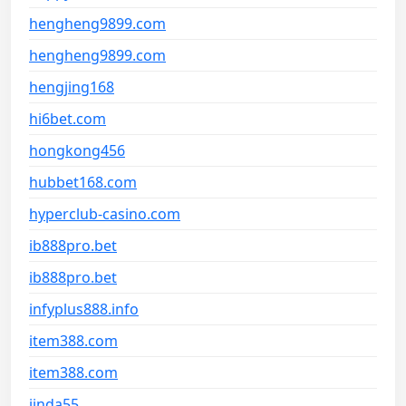
hengheng9899.com
hengheng9899.com
hengjing168
hi6bet.com
hongkong456
hubbet168.com
hyperclub-casino.com
ib888pro.bet
ib888pro.bet
infyplus888.info
item388.com
item388.com
jinda55