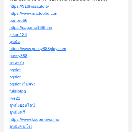
https://918kissauto.tv
https://www.madoohd.com
punpro66
https://sagame168th.in
joker 123
ดูหนัง
https://www.pussy888play.com
pussy888
บาคาร่า
pgslot
pgslot
pgslot เว็บตรง
fullslotpg
live22
ดูหนังออนไลน์
ดูหนังฟรี
https://www.keepmovie.me
ดูหนังชนโรง