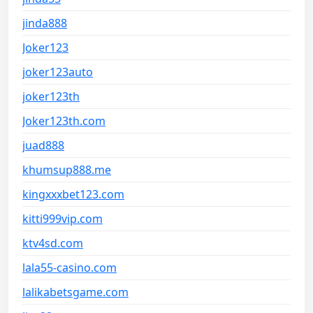
jinda888
Joker123
joker123auto
joker123th
Joker123th.com
juad888
khumsup888.me
kingxxxbet123.com
kitti999vip.com
ktv4sd.com
lala55-casino.com
lalikabetsgame.com