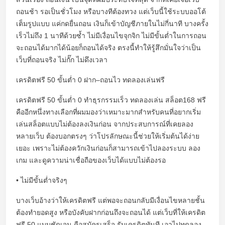
ถอนช้า รอเป็นชั่วโมง หรือบางทีต้องทวง แต่เว็บนี้ใช้ระบบออโต้
เต็มรูปแบบ แค่กดยื่นถอน เงินก็เข้าบัญชีภายในไม่กี่นาที บางครั้ง
เร็วไม่ถึง 1 นาทีด้วยซ้ำ ไม่มีเงื่อนไขจุกจิก ไม่มีขั้นต่ำในการถอน
จะถอนได้มากได้น้อยก็ถอนได้จริง ตรงนี้ทำให้รู้สึกมั่นใจว่าเป็น
เว็บที่ถอนจริง ไม่กั๊ก ไม่ดึงเวลา
เครดิตฟรี 50 ขั้นต่ำ 0 ฝาก–ถอนไว ทดลองเล่นฟรี
เครดิตฟรี 50 ขั้นต่ำ 0 ทำธุรกรรมเร็ว ทดลองเล่น สล็อต168 ฟรี
คืออีกหนึ่งทางเลือกที่ผมมองว่าเหมาะมากสำหรับคนที่อยากเริ่ม
เล่นสล็อตแบบไม่ต้องลงเงินก่อน จากประสบการณ์ที่เคยลอง
หลายเว็บ ต้องบอกตรงๆ ว่าโปรลักษณะนี้ช่วยให้เริ่มต้นได้ง่าย
เยอะ เพราะไม่ต้องควักเงินก่อนก็สามารถเข้าไปลองระบบ ลอง
เกม และดูความน่าเชื่อถือของเว็บได้แบบไม่ต้องรอ
• ไม่มีขั้นต่ำจริงๆ
บางเว็บอ้างว่าให้เครดิตฟรี แต่พอจะถอนกลับมีเงื่อนไขหลายชั้น
ต้องทำยอดสูง หรือบังคับฝากก่อนถึงจะถอนได้ แต่เว็บที่ให้เครดิต
ฟรี 50 แบบชัดเจน คือสมัครเสร็จ รับเครดิตทันที เอาไปทดลอง