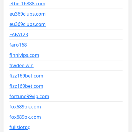
etbet16888.com
eu369clubs.com
eu369clubs.com
FAFA123
faro168
finnivips.com
fiwdee.win
fizz169bet.com
fizz169bet.com
fortune99vip.com
fox689ok.com
fox689ok.com
fullslotpg