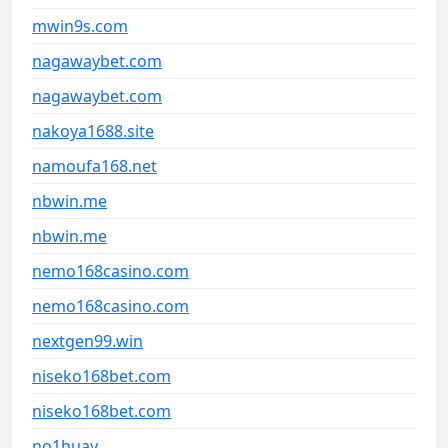
mwin9s.com
nagawaybet.com
nagawaybet.com
nakoya1688.site
namoufa168.net
nbwin.me
nbwin.me
nemo168casino.com
nemo168casino.com
nextgen99.win
niseko168bet.com
niseko168bet.com
no1huay