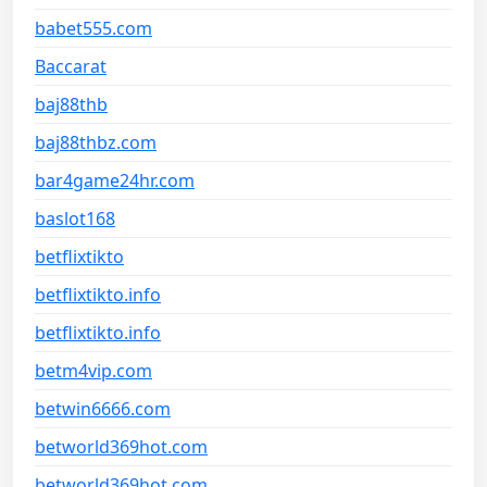
babet555.com
Baccarat
baj88thb
baj88thbz.com
bar4game24hr.com
baslot168
betflixtikto
betflixtikto.info
betflixtikto.info
betm4vip.com
betwin6666.com
betworld369hot.com
betworld369hot.com