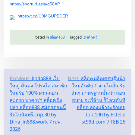
https://shorturl.asia/q58AP
https://t.co/U9MGUPEDER
Posted in
สล็อต168
Tagged
เครดิตฟรี
แ
Previous:
Jinda888 เว็บ
Next:
สล็อต ผลิตเศรษฐีหน้า
ใหญ่ มั่นคง โปร่งใส สมาชิก
ใหม่อันดับ 1 จ่ายไม่อั้น รับ
น
ใหม่รับ 100% ฝาก-ถอน
ล้นๆ มาตรฐานชั้นนำ ถอน
ะ
สะดวก บาคาร่า สล็อต ยิง
สบาย จะกี่ล้าน ก็โอนทันที
แ
ปลา สล็อต888 สมัครตอนนี้
สล็อต ลองแล้วจะรักเลย
น
รับโบนัสฟรี Top 30 by
Top 100 by Estelle
Dina Jin888.work 7 ก.พ.
st99d.com 7 FEB 26
ว
2026
เ