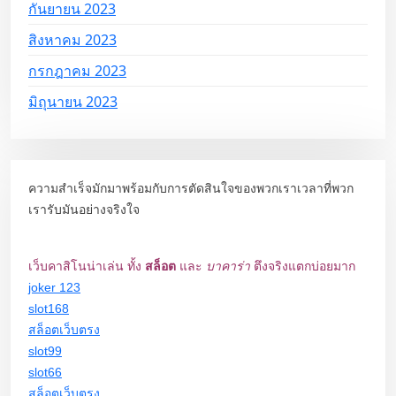
กันยายน 2023
สิงหาคม 2023
กรกฎาคม 2023
มิถุนายน 2023
ความสำเร็จมักมาพร้อมกับการตัดสินใจของพวกเราเวลาที่พวก
เรารับมันอย่างจริงใจ
เว็บคาสิโนน่าเล่น ทั้ง
สล็อต
และ
บาคาร่า
ตึงจริงแตกบ่อยมาก
joker 123
slot168
สล็อตเว็บตรง
slot99
slot66
สล็อตเว็บตรง