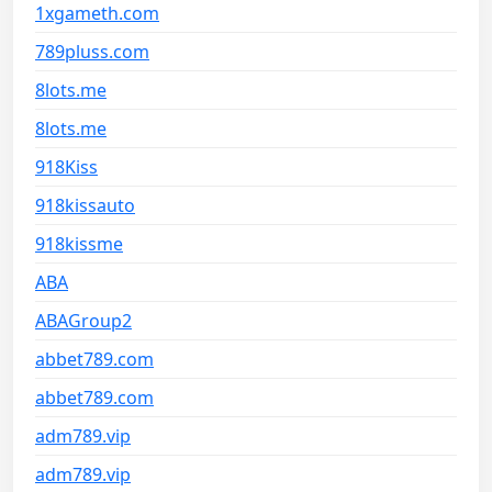
1xgameth.com
789pluss.com
8lots.me
8lots.me
918Kiss
918kissauto
918kissme
ABA
ABAGroup2
abbet789.com
abbet789.com
adm789.vip
adm789.vip