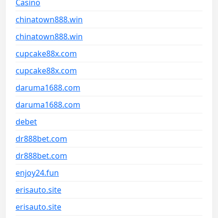
Casino
chinatown888.win
chinatown888.win
cupcake88x.com
cupcake88x.com
daruma1688.com
daruma1688.com
debet
dr888bet.com
dr888bet.com
enjoy24.fun
erisauto.site
erisauto.site