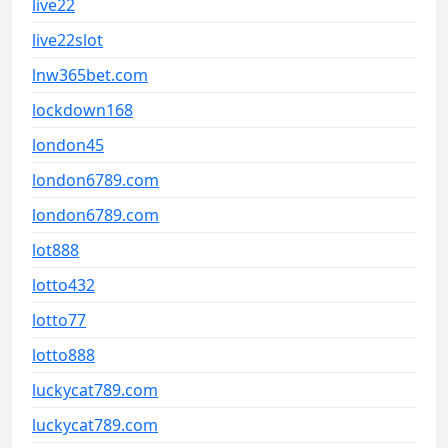
live22
live22slot
lnw365bet.com
lockdown168
london45
london6789.com
london6789.com
lot888
lotto432
lotto77
lotto888
luckycat789.com
luckycat789.com