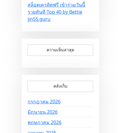
สล็อตเครดิตฟรี เข้าร่วมวันนี้
รวยทันที Top 40 by Bettie
jin55.guru
ความเห็นล่าสุด
คลังเก็บ
กรกฎาคม 2026
มิถุนายน 2026
พฤษภาคม 2026
เมษายน 2026