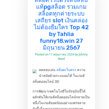
สล็อต เว็บตรงลิขสิทธิ์
แท้pgสล็อต รวมเกม
สล็อตทุกค่ายระบบ
เสถียร slot เงินคล่อง
ไม่ต้องยืมใคร Top 42
by Tahlia
funny18.win 27
มิถุนายน 2567
Posted on
11 พฤษภาคม 2024
by
Johnny
Reed
ทดสอบเล่น
สล็อตเว็บตรง
ความ
นำสมัยด้วยระบบออโต้ ในเกมส์
สล็อตออนไลน์ 3D
การพัฒนาเทคโนโลยีในปัจจุบันนี้ได้
ผลักดันให้เกมส์สล็อตออนไลน์กลายเป็น
หนึ่งในเกมส์ยอดนิยมอย่างแพร่หลาย
ดังนี้เนื่องมาจากความสะดวกสบาย