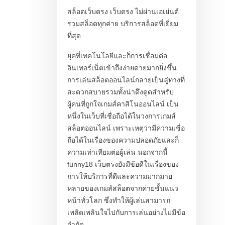
สล็อตเว็บตรง เว็บตรง ไม่ผ่านเอเย่นต์
รวมสล็อตทุกค่าย บริการสล็อตที่เยี่ยม
ที่สุด
ยุคที่เทคโนโลยีและก็การเชื่อมต่อ
อินเทอร์เน็ตเข้าถึงง่ายดายมากยิ่งขึ้น
การเล่นสล็อตออนไลน์กลายเป็นลู่ทางที่
สะดวกสบายรวมทั้งน่าดึงดูดสำหรับ
ผู้คนที่ถูกใจเกมส์คาสิโนออนไลน์ เป็น
หนึ่งในเว็บที่เชื่อถือได้ในวงการเกมส์
สล็อตออนไลน์ เพราะเหตุว่ามีความเชื่อ
ถือได้ในเรื่องของความปลอดภัยและก็
ความเท่าเทียมต่อผู้เล่น นอกจากนี้
funny18 เว็บตรงยังมีข้อดีในเรื่องของ
การให้บริการที่ดีและความมากมาย
หลายของเกมส์สล็อตจากค่ายชั้นแนว
หน้าทั่วโลก ซึ่งทำให้ผู้เล่นสามารถ
เพลิดเพลินใจไปกับการเล่นอย่างไม่มีข้อ
จำกัด