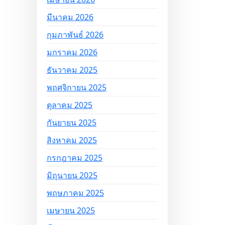
มีนาคม 2026
กุมภาพันธ์ 2026
มกราคม 2026
ธันวาคม 2025
พฤศจิกายน 2025
ตุลาคม 2025
กันยายน 2025
สิงหาคม 2025
กรกฎาคม 2025
มิถุนายน 2025
พฤษภาคม 2025
เมษายน 2025