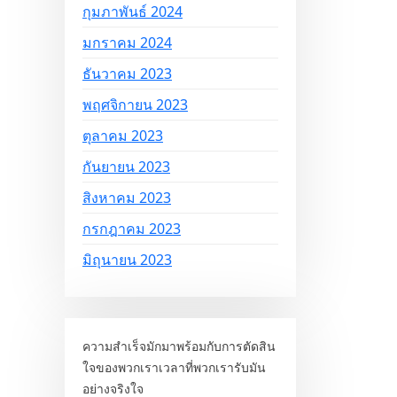
กุมภาพันธ์ 2024
มกราคม 2024
ธันวาคม 2023
พฤศจิกายน 2023
ตุลาคม 2023
กันยายน 2023
สิงหาคม 2023
กรกฎาคม 2023
มิถุนายน 2023
ความสำเร็จมักมาพร้อมกับการตัดสิน
ใจของพวกเราเวลาที่พวกเรารับมัน
อย่างจริงใจ