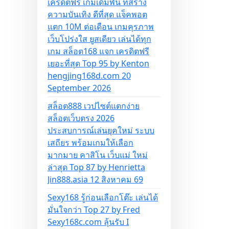
เครดิตฟรี เกมเดิมพัน ที่สร้าง
:
ความบันเทิง ดีที่สุด แจ็คพอต
แตก 10M ต่อเดือน เกมคุรภาพ
เว็บโปร่งใส ยูสเดียว เล่นได้ทุก
เกม สล็อต168 แจก เครดิตฟรี
เยอะที่สุด Top 95 by Kenton
hengjing168d.com 20
September 2026
สล็อต888 เวปไซต์แตกง่าย
สล็อตเว็บตรง 2026
ประสบการณ์เล่นยุคใหม่ ระบบ
เสถียร พร้อมเกมให้เลือก
มากมาย คาสิโน เว็บแม่ ใหม่
ล่าสุด Top 87 by Henrietta
Jin888.asia 12 สิงหาคม 69
Sexy168 รู้ก่อนเลือกโต๊ะ เล่นได้
มั่นใจกว่า Top 27 by Fred
Sexy168c.com ลุ้นรับ I