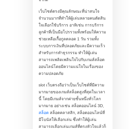
เว็บไซต์ตรงมีคุณลักษณะที่น่าสนใจ
จำนวนมากที่ทำให้ผู้เล่นหลายคนตัดสิน
ใจเลือกใช้บริการ อาทิเช่น การบริการ
ลูกค้าที่เป็นมือโปรรวมทั้งพร้อมให้ความ
ช่วยเหลือเกื้อกูลตลอด 1 วัน รวมทั้ง
ระบบการเงินที่ปลอดภัยและมีความเร็ว
สำหรับการทำธุรกรรม ทำให้ผู้เล่น
สามารถเพลิดเพลินใจไปกับเกมส์สล็อต
ออนไลน์โดยมีความแน่ใจในเรื่องของ
ความปลอดภัย
slot เว็บตรงถือว่าเป็นเว็บไซต์ที่มีความ
มากมายของเกมส์สล็อตสูงที่สุดในเวลา
นี้ โดยมีเกมส์จากค่ายชั้นหนึ่งทั่วโลก
มากมาย อย่างเช่น สล็อตออนไลน์ 3D,
สล็อต
สล็อตคลาสสิก, สล็อตออนไลน์ที่
มีโบนัสให้เลือกเล่น ซึ่งทำให้ผู้เล่น
สามารถเลือกเล่นเกมส์ที่ตรงหัวใจแล้วก็