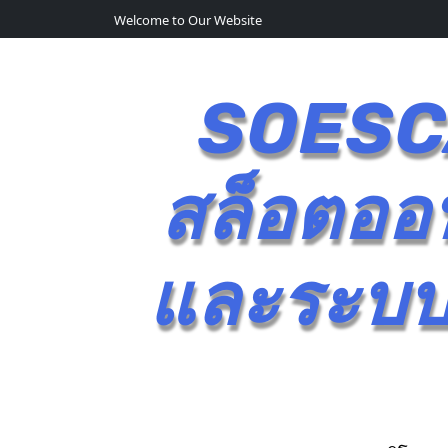
S
Welcome to Our Website
k
i
p
SOESCA
t
o
c
o
สล็อตออน
n
t
e
และระบบเ
n
t