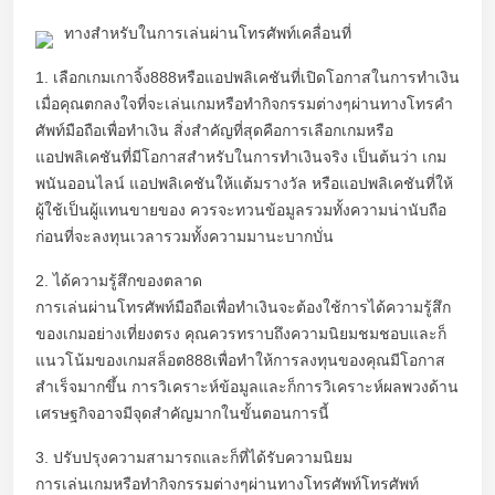
ทางสำหรับในการเล่นผ่านโทรศัพท์เคลื่อนที่
1. เลือกเกมเกาจิ้ง888หรือแอปพลิเคชันที่เปิดโอกาสในการทำเงิน
เมื่อคุณตกลงใจที่จะเล่นเกมหรือทำกิจกรรมต่างๆผ่านทางโทรคำ
ศัพท์มือถือเพื่อทำเงิน สิ่งสำคัญที่สุดคือการเลือกเกมหรือ
แอปพลิเคชันที่มีโอกาสสำหรับในการทำเงินจริง เป็นต้นว่า เกม
พนันออนไลน์ แอปพลิเคชันให้แต้มรางวัล หรือแอปพลิเคชันที่ให้
ผู้ใช้เป็นผู้แทนขายของ ควรจะทวนข้อมูลรวมทั้งความน่านับถือ
ก่อนที่จะลงทุนเวลารวมทั้งความมานะบากบั่น
2. ได้ความรู้สึกของตลาด
การเล่นผ่านโทรศัพท์มือถือเพื่อทำเงินจะต้องใช้การได้ความรู้สึก
ของเกมอย่างเที่ยงตรง คุณควรทราบถึงความนิยมชมชอบและก็
แนวโน้มของเกมสล็อต888เพื่อทำให้การลงทุนของคุณมีโอกาส
สำเร็จมากขึ้น การวิเคราะห์ข้อมูลและก็การวิเคราะห์ผลพวงด้าน
เศรษฐกิจอาจมีจุดสำคัญมากในขั้นตอนการนี้
3. ปรับปรุงความสามารถและก็ที่ได้รับความนิยม
การเล่นเกมหรือทำกิจกรรมต่างๆผ่านทางโทรศัพท์โทรศัพท์