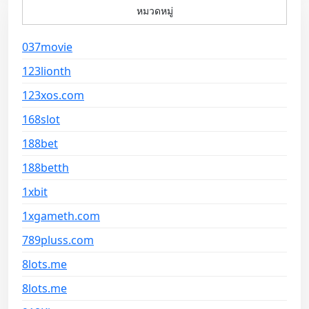
หมวดหมู่
037movie
123lionth
123xos.com
168slot
188bet
188betth
1xbit
1xgameth.com
789pluss.com
8lots.me
8lots.me