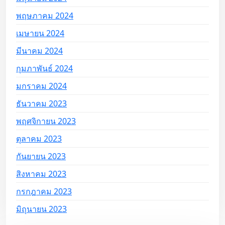
พฤษภาคม 2024
เมษายน 2024
มีนาคม 2024
กุมภาพันธ์ 2024
มกราคม 2024
ธันวาคม 2023
พฤศจิกายน 2023
ตุลาคม 2023
กันยายน 2023
สิงหาคม 2023
กรกฎาคม 2023
มิถุนายน 2023