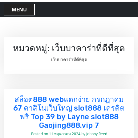
MENU
หมวดหมู่:
เว็บบาคาร่าที่ดีที่สุด
เว็บบาคาร่าที่ดีที่สุด
สล็อต888 webแตกง่าย กรกฎาคม
67 คาสิโนเว็บใหญ่ slot888 เครดิต
ฟรี Top 39 by Layne slot888
Gaojing888.vip 7
Posted on
11 พฤษภาคม 2024
by
Johnny Reed