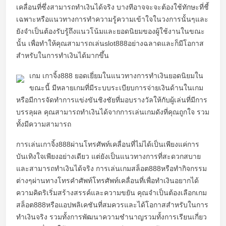
เคลื่อนที่ซึ่งสามารถทำเงินได้จริง บางทีอาจจะจะต้องใช้ทักษะที่ชี้
เฉพาะหรือแนวทางการทำความรู้ความเข้าใจในวงการนั้นๆและ
ยังจำเป็นต้องรับรู้ถึงแนวโน้มและยอดนิยมของผู้ใช้งานในขณะ
นั้น เพื่อทำให้คุณสามารถเล่นslot888อย่างฉลาดและก็มีโอกาส
สำหรับในการทำเงินได้มากขึ้น
เกม เกาจิ้ง888 ยอดเยี่ยมในแนวทางการทำเงินยอดนิยมใน
ขณะนี้ มีหลายเกมที่มีระบบระเบียบการจ่ายเงินด้านในเกม
หรือมีการจัดทำการแข่งขันชิงชัยที่มอบรางวัลให้กับผู้เล่นที่มีการ
บรรลุผล คุณสามารถทำเงินได้จากการเล่นเกมดังที่คุณถูกใจ รวม
ทั้งมีความสามารถ
การเล่นเกาจิ้ง888ผ่านโทรศัพท์เคลื่อนที่ไม่ได้เป็นเพียงแค่การ
บันเทิงใจเพียงอย่างเดียว แต่ยังเป็นแนวทางการที่สะดวกสบาย
และสามารถทำเงินได้จริง การเล่นเกมสล็อต888หรือทำกิจกรรม
ต่างๆผ่านทางโทรคำศัพท์โทรศัพท์เคลื่อนที่เพื่อทำเงินอยากได้
ความคิดริเริ่มสร้างสรรค์และความขยัน คุณจำเป็นต้องเลือกเกม
สล็อต888หรือแอปพลิเคชันที่สมควรและได้โอกาสสำหรับในการ
ทำเงินจริง รวมทั้งการพัฒนาความชำนาญรวมทั้งการเรียนเกี่ยว