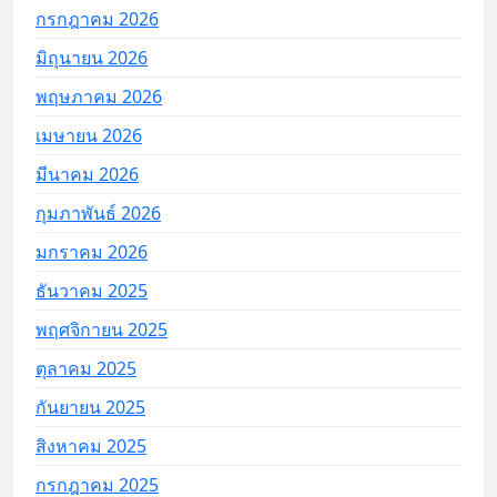
กรกฎาคม 2026
มิถุนายน 2026
พฤษภาคม 2026
เมษายน 2026
มีนาคม 2026
กุมภาพันธ์ 2026
มกราคม 2026
ธันวาคม 2025
พฤศจิกายน 2025
ตุลาคม 2025
กันยายน 2025
สิงหาคม 2025
กรกฎาคม 2025