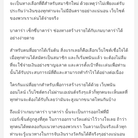
จะเป็นทางเลือกที่ดีสำหรับสมาชิกใหม่ ด้วยเหตุว่าไม่เพียงแต่รับ
ประกันว่าเงินของทุกท่านจะไม่มีอันตรายอย่างแน่นอน เว็บไซต์
ของพวกเราเล่นได้จ่ายจริง
บาคาร่า เซ็กซี่บาคาร่า ช่องทางสร้างรายได้กับเกมบาคาร่าได้
อย่างง่ายดาย
สำหรับคนที่อยากได้เริ่มต้น สิ่งแรกเลยก็คือเลือกเว็บไซต์เชื่อใจได้
เมื่อทุกท่านได้สมัครเป็นสมาชิก และก็เริ่มพนันแล้ว จะต้องไม่ลืม
ที่จะใช้จ่ายเงินอย่างชาญฉลาด และควรตั้งเป้าที่จะเล่นเพื่อท่าน
นั้นได้รับประสบการณ์ที่ดีและสามารถทำกำไรได้อย่างต่อเนื่อง
ใครกันแน่ที่อยากสำหรับเพื่อการสร้างรายได้ด้วย เว็บพนัน
ออนไลน์ เว็บไซต์ตรงไม่ผ่านเอเย่นต์จริงๆแล้วก็ทุกคนจะเห็นผลที่
ทุกท่านจะต้องได้รับก็เลยว่ามันจะสูงมากขนาดไหนกันบ้าง
ถึงแม้ว่าเกมบาคาร่า บาคาร่า นั้นจะเป็นการออกไพ่ที่มี
เปอร์เซ็นต์ถูกสูงที่สุด ในการออกรางวัลแต่น่าไว้วางใจเลย ถ้าว่า
ทุกคนได้ทดลองกับแนวทางของพวกเรา ในความเป็นจริงแล้วทุก
ท่านจะรู้แนวทางในการจับเงินรางวัลกันได้ดีจริงๆอย่างแน่นอน