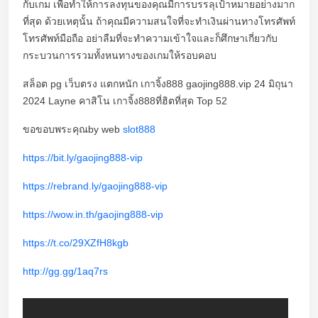
กับเกม เพื่อทำให้การลงทุนของคุณมีการบรรลุเป้าหมายอย่างมาก
ที่สุด ด้วยเหตุนั้น ถ้าคุณมีความสนใจที่จะทำเงินผ่านทางโทรศัพท์
โทรศัพท์มือถือ อย่าลืมที่จะทำความเข้าใจและก็ศึกษาเกี่ยวกับ
กระบวนการรวมทั้งหนทางของเกมให้รอบคอบ
สล็อต pg เว็บตรง แตกหนัก เกาจิ้ง888 gaojing888.vip 24 มิถุนา
2024 Layne คาสิโน เกาจิ้ง888ที่ฮิตที่สุด Top 52
ขอขอบพระคุณby web
slot888
https://bit.ly/gaojing888-vip
https://rebrand.ly/gaojing888-vip
https://wow.in.th/gaojing888-vip
https://t.co/29XZfH8kgb
http://gg.gg/1aq7rs