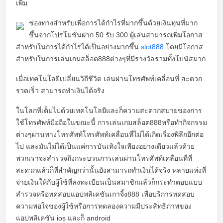
เพิ่ม
ช่องทางสำหรับเพื่อการได้กำไรที่มากขึ้นด้วยเงินทุนที่มาก
ขึ้นจากโปรโมชั่นฝาก 50 รับ 300 ผู้เล่นสามารถเพิ่มโอกาส
สำหรับในการได้กำไรได้เป็นอย่างมากขึ้น
slot888
โดยมีโอกาส
สำหรับในการเล่นเกมสล็อต888ต่างๆที่มีรางวัลรวมทั้งโบนัสมาก
เมื่อเทคโนโลยีเปลี่ยนวิถีชีวิต เล่นผ่านโทรศัพท์เคลื่อนที่ สะดวก
รวดเร็ว สามารถทำเงินได้จริง
ในโลกที่เต็มไปด้วยเทคโนโลยีและก็ความสะดวกสบายของการ
ใช้โทรศัพท์มือถือในขณะนี้ การเล่นเกมสล็อต888หรือทำกิจกรรม
ต่างๆผ่านทางโทรศัพท์โทรศัพท์เคลื่อนที่ไม่ได้เกิดเรื่องพิลึกอีกต่อ
ไป และมันไม่ได้เป็นแค่การบันเทิงใจเพียงอย่างเดียวแล้วด้วย
พวกเราจะสำรวจถึงกระบวนการเล่นผ่านโทรศัพท์เคลื่อนที่ที่
สะดวกแล้วก็ที่สำคัญกว่านั้นยังสามารถทำเงินได้จริง หลายแห่งที่
จ่ายเงินให้กับผู้ใช้ที่ลงทะเบียนเป็นสมาชิกแล้วก็กระทำตอบแบบ
สำรวจหรือทดสอบแอปพลิเคชันเกาจิ้ง888 เพื่อบริการทดสอบ
ความพอใจของผู้ใช้หรือการทดลองความมีประสิทธิภาพของ
แอปพลิเคชัน ios และก็ android