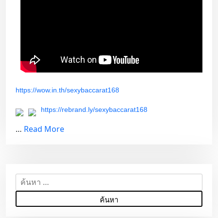
https://wow.in.th/sexybaccarat168
https://rebrand.ly/sexybaccarat168
…
Read More
ค้
น
ห
า