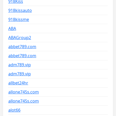
918Kiss
918kissauto
918kissme
ABA
ABAGroup2
abbet789.com
abbet789.com
adm789.vip
adm789.vip
allbet24hr
allone745s.com
allone745s.com
alot66