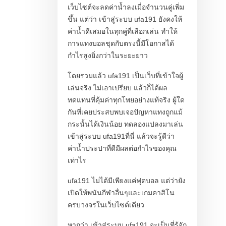
เว็บไซต์จะลดค่าน้ำลงเมื่อจำนวนคู่เพิ่ม
ขึ้น แต่ว่า เข้าสู่ระบบ ufa191 ยังคงให้
ค่าน้ำดีเสมอในทุกคู่ที่เลือกเล่น ทำให้
การแทงบอลชุดกับตรงนี้มีโอกาสได้
กำไรสูงยิ่งกว่าในระยะยาว
โดยรวมแล้ว ufa191 เป็นเว็บที่เข้าใจผู้
เล่นจริง ไม่เอาเปรียบ แล้วก็ได้ผล
ทดแทนที่คุ้มค่าทุกโพยอย่างแท้จริง ผู้ใด
กันที่เคยประสบพบเจอปัญหาแทงถูกแม้
กระนั้นได้เงินน้อย ทดลองแปลงมาเล่น
เข้าสู่ระบบ ufa191ที่นี่ แล้วจะรู้ดีว่า
ค่าน้ำประปาที่ดีมีผลต่อกำไรของคุณ
เท่าไร
ufa191 ไม่ได้มีเพียงแค่ฟุตบอล แต่ว่ายัง
เปิดให้พนันกีฬาอื่นๆและเกมคาสิโน
ครบวงจรในเว็บไซต์เดียว
หากว่า เข้าสู่ระบบ ufa191 จะเป็นที่รู้จัก