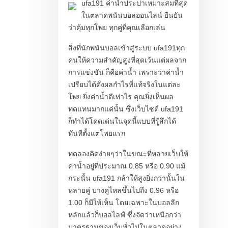
ufa191 ค่าน้ำประปาเหมาะสมที่สุด
ในตลาดพนันบอลออนไลน์ ยืนยัน
ว่าคุ้มทุกโพย ทุกคู่ที่คุณเลือกเล่น
สิ่งที่นักพนันบอลเข้าสู่ระบบ ufa191ทุก
คนให้ความสำคัญสูงที่สุดเว้นแต่ผลจาก
การแข่งขัน ก็คือค่าน้ำ เพราะว่าค่าน้ำ
เปรียบได้ดั่งผลกำไรที่แท้จริงในแต่ละ
โพย ยิ่งค่าน้ำดีเท่าไร คุณยิ่งเห็นผล
ทดแทนมากแค่นั้น ซึ่งเว็บไซต์ ufa191
ก็ทำได้โดดเด่นในจุดนี้แบบที่รู้สึกได้
ทันทีตั้งแต่โพยแรก
ทดลองคิดง่ายๆว่าในขณะที่หลายเว็บให้
ค่าน้ำอยู่ที่ประมาณ 0.85 หรือ 0.90 แม้
กระนั้น ufa191 กล้าให้สูงยิ่งกว่านั้นใน
หลายคู่ บางคู่ไหลขึ้นไปถึง 0.96 หรือ
1.00 ก็มีให้เห็น โดยเฉพาะในบอลลีก
หลักแล้วก็บอลไลฟ์ ซึ่งจัดว่าเหนือกว่า
มาตรฐานของเว็บทั่วไปในตลาดอย่าง