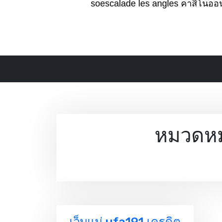
soescalade les angles คาสิโนออนไ
หมวดหมู