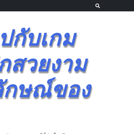
ปกับเกม
ฟิกสวยงาม
ลักษณ์ของ