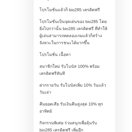
โปรโมชั่นแล้วก็ bio285 เครดิตฟรี
โปรโมชั่นเป็นจุดเด่นของ bio285 โดย
ยิ่งไปกว่านั้น bio285 เครดิตฟรี ที่ทำให้
ผู้เล่นสามารถทดลองเกมแล้วก็สร้าง
จังหวะในการชนะได้มากขึ้น
โปรโมชั่น เนื้อหา
สมาชิกใหม่ รับโบนัส 100% พร้อม
เครดิตฟรีทันที
ฝากรายวัน รับโบนัสเพิ่ม 10% วันแล้ว
วันเล่า
คืนยอดเสีย รับเงินคืนสูงสุด 10% ทุก
อาทิตย์
กิจกรรมพิเศษ ร่วมสนุกเพื่อลุ้นรับ
bio285 เครดิตฟรี เพิ่มอีก