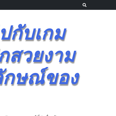
ปกับเกม
ฟิกสวยงาม
ลักษณ์ของ