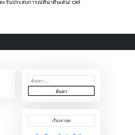
รับประสบการณ์ที่น่าตื่นเต้น! ciel
ค้
น
ห
า
สำ
ห
เรื่องล่าสุด
รั
บ