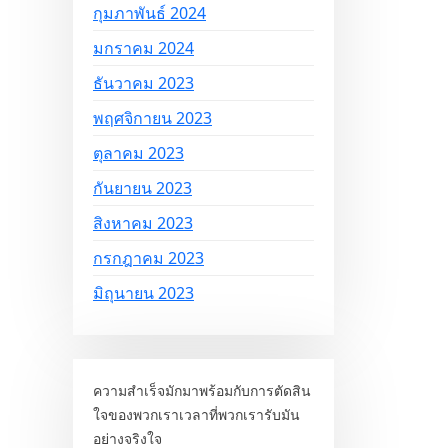
กุมภาพันธ์ 2024
มกราคม 2024
ธันวาคม 2023
พฤศจิกายน 2023
ตุลาคม 2023
กันยายน 2023
สิงหาคม 2023
กรกฎาคม 2023
มิถุนายน 2023
ความสำเร็จมักมาพร้อมกับการตัดสิน
ใจของพวกเราเวลาที่พวกเรารับมัน
อย่างจริงใจ