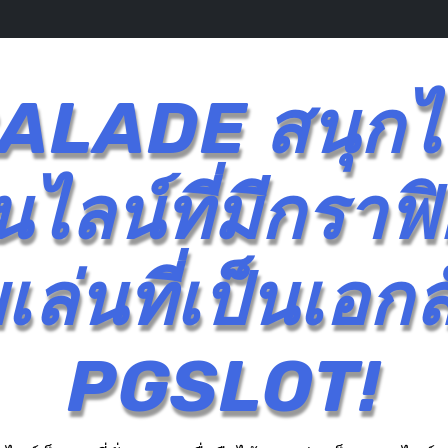
LADE สนุกไ
ไลน์ที่มีกรา
ล่นที่เป็นเอก
PGSLOT!