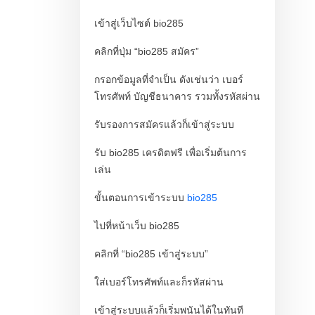
เข้าสู่เว็บไซต์ bio285
คลิกที่ปุ่ม “bio285 สมัคร”
กรอกข้อมูลที่จำเป็น ดังเช่นว่า เบอร์
โทรศัพท์ บัญชีธนาคาร รวมทั้งรหัสผ่าน
รับรองการสมัครแล้วก็เข้าสู่ระบบ
รับ bio285 เครดิตฟรี เพื่อเริ่มต้นการ
เล่น
ขั้นตอนการเข้าระบบ
bio285
ไปที่หน้าเว็บ bio285
คลิกที่ “bio285 เข้าสู่ระบบ”
ใส่เบอร์โทรศัพท์และก็รหัสผ่าน
เข้าสู่ระบบแล้วก็เริ่มพนันได้ในทันที