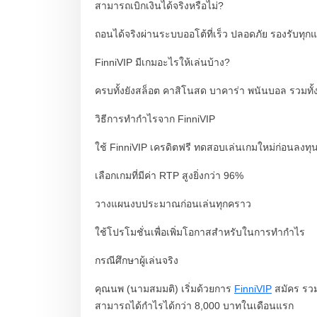
สามารถเบิกเงินได้จริงหรือไม่?
ถอนได้จริงผ่านระบบออโต้ที่เร็ว ปลอดภัย รองรับทุกแ
FinniVIP มีเกมอะไรให้เล่นบ้าง?
ครบทั้งยังสล็อต คาสิโนสด บาคาร่า พนันบอล รวมทั้
วิธีการทำกำไรจาก FinniVIP
ใช้ FinniVIP เครดิตฟรี ทดสอบเล่นเกมใหม่ก่อนลงทุน
เลือกเกมที่มีค่า RTP สูงยิ่งกว่า 96%
วางแผนงบประมาณก่อนเล่นทุกคราว
ใช้โปรโมชั่นเพื่อเพิ่มโอกาสสำหรับในการทำกำไร
กรณีศึกษาผู้เล่นจริง
คุณนพ (นามสมมติ) เริ่มด้วยการ
FinniVIP
สมัคร รวม
สามารถได้กำไรได้กว่า 8,000 บาทในเดือนแรก