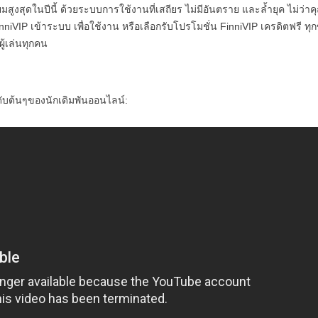
ยมสูงสุดในปีนี้ ด้วยระบบการใช้งานที่เสถียร ไม่มีอันตราย และล้ำยุค ไม่ว่า
inniVIP เข้าระบบ เพื่อใช้งาน หรือเลือกรับโปรโมชั่น FinniVIP เครดิตฟรี ทุกข
ู้เล่นทุกคน
ดับต้นๆของนักเดิมพันออนไลน์: