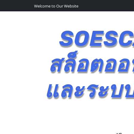
S
Welcome to Our Website
k
i
p
SOESCA
t
o
c
o
สล็อตออน
n
t
e
และระบบเ
n
t