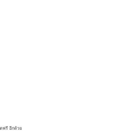
ตฟรี อีกด้วย