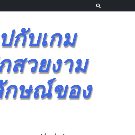
ปกับเกม
ฟิกสวยงาม
ลักษณ์ของ