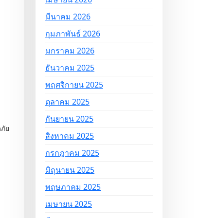
มีนาคม 2026
กุมภาพันธ์ 2026
มกราคม 2026
ธันวาคม 2025
พฤศจิกายน 2025
ตุลาคม 2025
กันยายน 2025
ภัย
สิงหาคม 2025
กรกฎาคม 2025
มิถุนายน 2025
พฤษภาคม 2025
เมษายน 2025