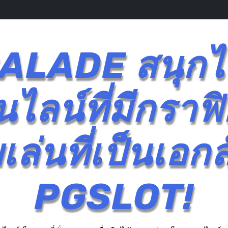
LADE สนุกไ
ไลน์ที่มีกรา
ล่นที่เป็นเอก
PGSLOT!