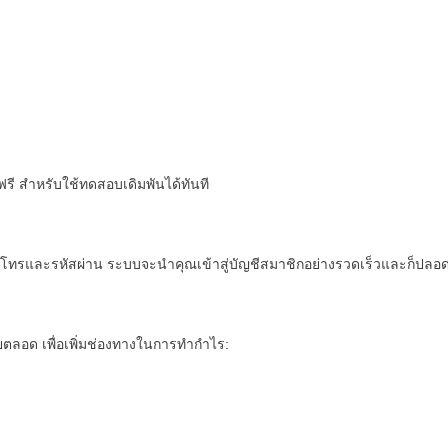
ตฟรี สำหรับใช้ทดสอบเดิมพันได้ทันที
บอร์โทรและรหัสผ่าน ระบบจะนำคุณเข้าสู่บัญชีสมาชิกอย่างรวดเร็วและก็ปลอด
ยตลอด เพื่อเพิ่มช่องทางในการทำกำไร: