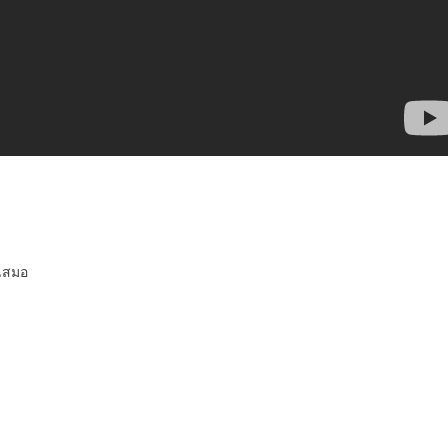
ำเสมอ