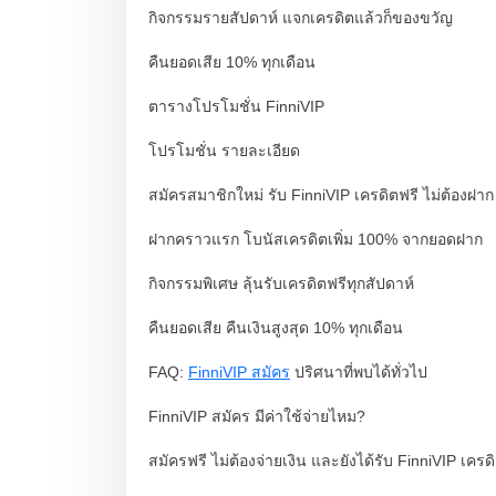
กิจกรรมรายสัปดาห์ แจกเครดิตแล้วก็ของขวัญ
คืนยอดเสีย 10% ทุกเดือน
ตารางโปรโมชั่น FinniVIP
โปรโมชั่น รายละเอียด
สมัครสมาชิกใหม่ รับ FinniVIP เครดิตฟรี ไม่ต้องฝาก
ฝากคราวแรก โบนัสเครดิตเพิ่ม 100% จากยอดฝาก
กิจกรรมพิเศษ ลุ้นรับเครดิตฟรีทุกสัปดาห์
คืนยอดเสีย คืนเงินสูงสุด 10% ทุกเดือน
FAQ:
FinniVIP สมัคร
ปริศนาที่พบได้ทั่วไป
FinniVIP สมัคร มีค่าใช้จ่ายไหม?
สมัครฟรี ไม่ต้องจ่ายเงิน และยังได้รับ FinniVIP เครดิ