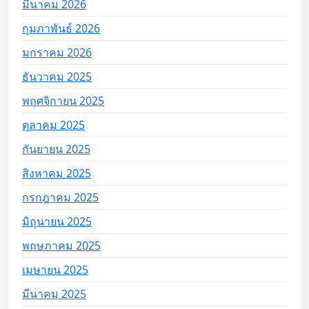
มีนาคม 2026
กุมภาพันธ์ 2026
มกราคม 2026
ธันวาคม 2025
พฤศจิกายน 2025
ตุลาคม 2025
กันยายน 2025
สิงหาคม 2025
กรกฎาคม 2025
มิถุนายน 2025
พฤษภาคม 2025
เมษายน 2025
มีนาคม 2025