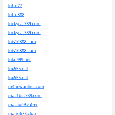
lotto77
lotto888
luckycat789.com
luckycat789.com
luis16888.com
luis16888.com
luke999.net
lux555.net
lux555.net
m4newonline.com
mac1bet789.com
macau69 สมัคร
mario678.club