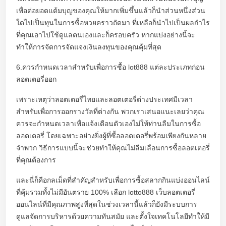
เพื่อต่อยอดแต้มบุญของคุณให้มากเพิ่มขึ้นแล้วก็นำส่วนหนึ่งส่วน
ใดไปเป็นทุนในการซื้อหวยคราวถัดมา ที่เหลือก็นำไปเป็นผลกำไร
ที่คุณเอาไปใช้ดูแลตนเองและก็ครอบครัว หากแบ่งอย่างนี้จะ
ทำให้การจัดการจัดแจงเงินลงทุนของคุณคุ้มที่สุด
6.ควรกำหนดเวลาสำหรับเพื่อการซื้อ lot888 แต่ละประเภทก่อน
ลอตเตอรี่ออก
เพราะเหตุว่าลอตเตอรี่ไทยและลอตเตอรี่ต่างประเทศมีเวลา
สำหรับเพื่อการออกรางวัลที่ต่างกัน พวกเราเสนอแนะเลยว่าคุณ
ควรจะกำหนดเวลาเพื่อแจ้งเตือนตัวเองไม่ให้ท่านลืมในการซื้อ
ลอตเตอรี่ โดยเฉพาะอย่างยิ่งผู้ที่ซื้อลอตเตอรี่พร้อมเพียงกันหลาย
จำพวก วิธีการแบบนี้จะช่วยทำให้คุณไม่ลืมเลือนการซื้อลอตเตอรี่
ที่คุณต้องการ
และนี่ก็คือกลเม็ดที่สำคัญสำหรับเพื่อการซื้อสลากกินแบ่งออนไลน์
ที่คุ้มรวมทั้งไม่มีอันตราย 100% เลือก lotto888 เว็บลอตเตอรี่
ออนไลน์ที่มีคุณภาพสูงที่สุดในช่วงเวลานี้แล้วก็ยังมีระบบการ
ดูแลจัดการบริหารด้วยความทันสมัย และตั้งใจเทคโนโลยีทำให้มี