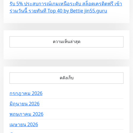
รับ 5% ประสบการณ์เกมเหนือระดับ สล็อตเครดิตฟรี เข้า
ร่วมวันนี้ รวยทันที Top 40 by Bettie jin55.guru
ความเห็นล่าสุด
คลังเก็บ
กรกฎาคม 2026
มิถุนายน 2026
พฤษภาคม 2026
เมษายน 2026