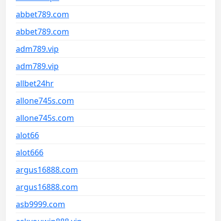
abbet789.com
abbet789.com
adm789.vip
adm789.vip
allbet24hr
allone745s.com
allone745s.com
alot66
alot666
argus16888.com
argus16888.com
asb9999.com