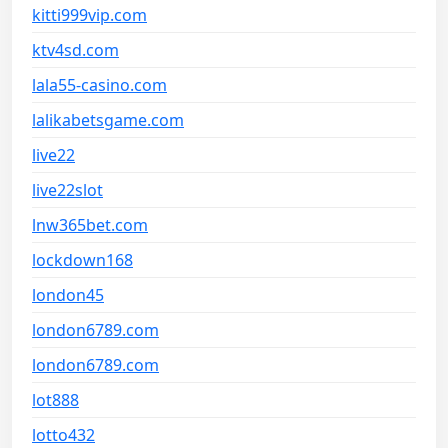
kitti999vip.com
ktv4sd.com
lala55-casino.com
lalikabetsgame.com
live22
live22slot
lnw365bet.com
lockdown168
london45
london6789.com
london6789.com
lot888
lotto432