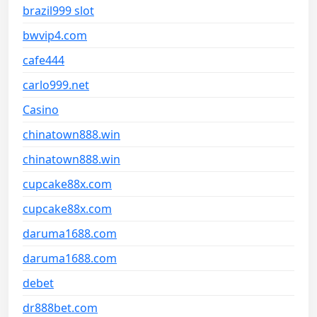
brazil999 slot
bwvip4.com
cafe444
carlo999.net
Casino
chinatown888.win
chinatown888.win
cupcake88x.com
cupcake88x.com
daruma1688.com
daruma1688.com
debet
dr888bet.com