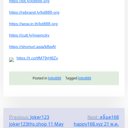
https://bit.ly/lot888-org
https://rebrand.ly/lot888-org
https://wow.in.th/lot888-org
https://cutt.ly/jrpemcky
https://shorturl.asia/k8wAI
https://t.co/tfM79rH8Zv
Posted in
lotto888
Tagged
lotto888
แ
Previous:
Joker123
Next:
สล็อต168
joker123ths.shop 11 May
happy168.xyz 21 พ.ค.
น