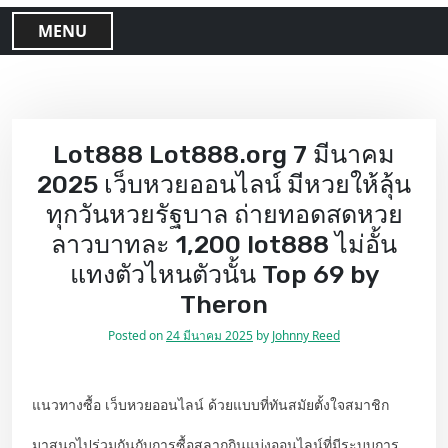
MENU
Lot888 Lot888.org 7 มีนาคม
2025 เว็บหวยออนไลน์ มีหวยให้ลุ้น
ทุกวันหวยรัฐบาล ถ่ายทอดสดหวย
ลาวบาทละ 1,200 lot888 ไม่อั้น
แทงตัวไหนตัวนั้น Top 69 by
Theron
Posted on
24 มีนาคม 2025
by
Johnny Reed
แนวทางซื้อ เว็บหวยออนไลน์ ด้วยแบบที่ทันสมัยตั้งใจสมาชิก
มาสนุกไปร่วมกันกับการซื้อสลากกินแบ่งออนไลน์ที่มีระบบการ