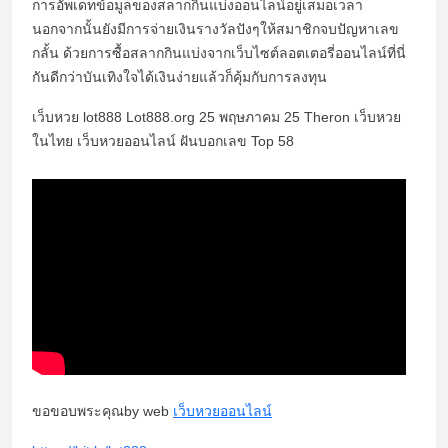
การอัพเดทข้อมูลของสลากกินแบ่งออนไลน์อยู่เสมอเวลา
นอกจากนั้นยังมีการจ่ายเงินรางวัลปังๆให้สมาชิกจบปัญหาเลข
กลั้น ด้วยการซื้อสลากกินแบ่งจากเว็บไซต์ลอตเตอรี่ออนไลน์ที่นี่
กันดีกว่าบันเทิงใจได้เงินง่ายแล้วก็คุ้มกับการลงทุน
เว็บหวย lot888 Lot888.org 25 พฤษภาคม 25 Theron เว็บหวย
ในไทย เว็บหวยออนไลน์ ฝันบอกเลข Top 58
ขอขอบพระคุณby web
เว็บหวยออนไลน์