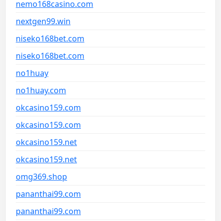
nemo168casino.com
nextgen99.win
niseko168bet.com
niseko168bet.com
no1huay
no1huay.com
okcasino159.com
okcasino159.com
okcasino159.net
okcasino159.net
omg369.shop
pananthai99.com
pananthai99.com