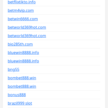
betflixtikto.info
betm4vip.com
betwin6666.com
betworld369hot.com
betworld369hot.com
bio285th.com
bluewin8888.info
bluewin8888.info
bng55
bombet888.win
bombet888.win
bonus888
brazil999 slot