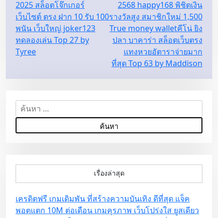
2025 สล็อตโจ๊กเกอร์
2568 happy168 พิชิตเงิน
ะ
เว็บไซต์ ตรง ฝาก 10 รับ 100
รางวัลสูง สมาชิกใหม่ 1,500
แ
พนัน เว็บใหญ่ joker123
True money walletคีโน่ ยิง
น
ทดลองเล่น Top 27 by
ปลา บาคาร่า สล็อตเว็บตรง
Tyree
แทงหวยอัตาราจ่ายมาก
ว
ที่สุด Top 63 by Maddison
เ
รื่
อ
ค้
ง
น
ห
า
สำ
ห
เรื่องล่าสุด
รั
บ
เครดิตฟรี เกมเดิมพัน ที่สร้างความบันเทิง ดีที่สุด แจ็ค
:
พอตแตก 10M ต่อเดือน เกมคุรภาพ เว็บโปร่งใส ยูสเดียว