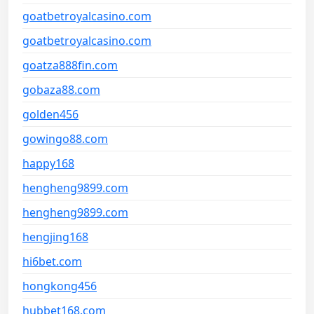
goatbetroyalcasino.com
goatbetroyalcasino.com
goatza888fin.com
gobaza88.com
golden456
gowingo88.com
happy168
hengheng9899.com
hengheng9899.com
hengjing168
hi6bet.com
hongkong456
hubbet168.com