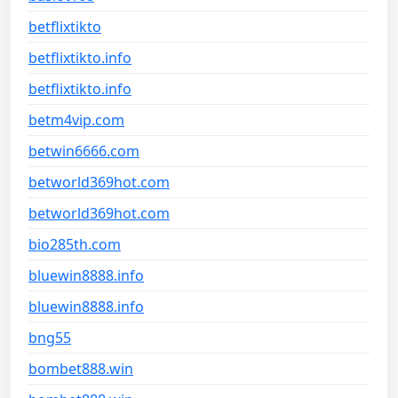
betflixtikto
betflixtikto.info
betflixtikto.info
betm4vip.com
betwin6666.com
betworld369hot.com
betworld369hot.com
bio285th.com
bluewin8888.info
bluewin8888.info
bng55
bombet888.win