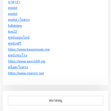
บาคาร่า
pgslot
pgslot
pgslot เว็บตรง
fullslotpg
live22
ดูหนังออนไลน์
ดูหนังฟรี
https://www.keepmovie.me
ดูหนังชนโรง
https://www.sexy168.vip
สล็อตเว็บตรง
https://www.ngernn.net
หมวดหมู่