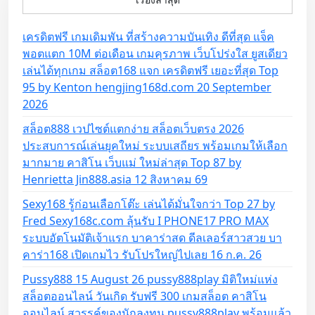
เรื่องล่าสุด
รั
บ
เครดิตฟรี เกมเดิมพัน ที่สร้างความบันเทิง ดีที่สุด แจ็ค
:
พอตแตก 10M ต่อเดือน เกมคุรภาพ เว็บโปร่งใส ยูสเดียว
เล่นได้ทุกเกม สล็อต168 แจก เครดิตฟรี เยอะที่สุด Top
95 by Kenton hengjing168d.com 20 September
2026
สล็อต888 เวปไซต์แตกง่าย สล็อตเว็บตรง 2026
ประสบการณ์เล่นยุคใหม่ ระบบเสถียร พร้อมเกมให้เลือก
มากมาย คาสิโน เว็บแม่ ใหม่ล่าสุด Top 87 by
Henrietta Jin888.asia 12 สิงหาคม 69
Sexy168 รู้ก่อนเลือกโต๊ะ เล่นได้มั่นใจกว่า Top 27 by
Fred Sexy168c.com ลุ้นรับ I PHONE17 PRO MAX
ระบบอัตโนมัติเจ้าแรก บาคาร่าสด ดีลเลอร์สาวสวย บา
คาร่า168 เปิดเกมไว รับโปรใหญ่ไปเลย 16 ก.ค. 26
Pussy888 15 August 26 pussy888play มิติใหม่แห่ง
สล็อตออนไลน์ วันเกิด รับฟรี 300 เกมสล็อต คาสิโน
ออนไลน์ สวรรค์ของนักลงทุน pussy888play พร้อมแล้ว