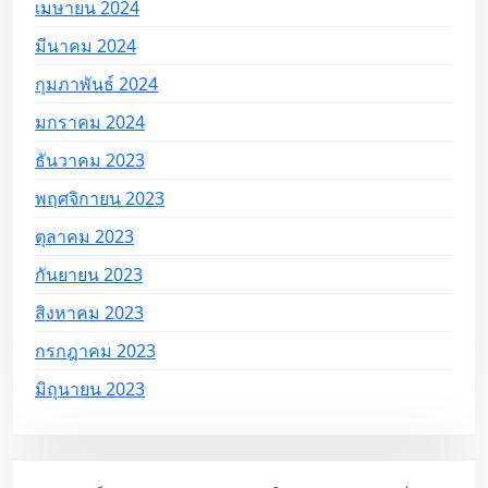
เมษายน 2024
มีนาคม 2024
กุมภาพันธ์ 2024
มกราคม 2024
ธันวาคม 2023
พฤศจิกายน 2023
ตุลาคม 2023
กันยายน 2023
สิงหาคม 2023
กรกฎาคม 2023
มิถุนายน 2023