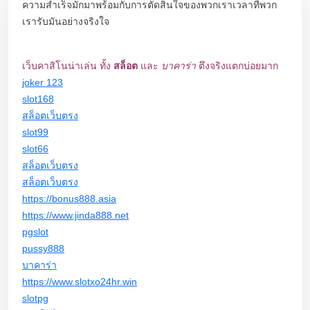
ความสำเร็จมักมาพร้อมกับการตัดสินใจของพวกเราเวลาที่พวก
เรารับมันอย่างจริงใจ
เว็บคาสิโนน่าเล่น ทั้ง
สล็อต
และ
บาคาร่า
ตึงจริงแตกบ่อยมาก
joker 123
slot168
สล็อตเว็บตรง
slot99
slot66
สล็อตเว็บตรง
สล็อตเว็บตรง
https://bonus888.asia
https://www.jinda888.net
pgslot
pussy888
บาคาร่า
https://www.slotxo24hr.win
slotpg