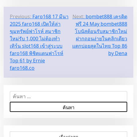
แ
Previous:
Faro168 17 มีนา
Next:
bombet888 เครดิต
2025 faro168 เปิดให้ล่า
ฟรี 24 May bombet888
น
ขุมทรัพย์ฟาโรห์ สมาชิก
โบนัสต้อนรับสมาชิกใหม่
ะ
ใหม่รับ 1,000 ไม่ต้องทำ
ฝากถอนง่ายในคลิกเดียว
แ
เทิร์น slot168 เข้าสู่ระบบ
แตกบ่อยสุดในไทย Top 86
น
faro168 พิชิตแดนฟาโรห์
by Dena
Top 61 by Ernie
ว
faro168.co
เ
รื่
อ
ค้
ง
น
ห
า
สำ
ห