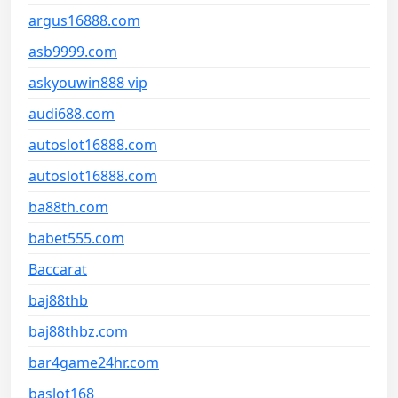
argus16888.com
asb9999.com
askyouwin888 vip
audi688.com
autoslot16888.com
autoslot16888.com
ba88th.com
babet555.com
Baccarat
baj88thb
baj88thbz.com
bar4game24hr.com
baslot168