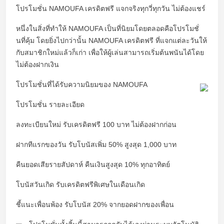
โปรโมชั่น NAMOUFA เครดิตฟรี แจกจริงทุกวี่ทุกวัน ไม่ต้องแชร์
หนึ่งในสิ่งที่ทำให้ NAMOUFA เป็นที่นิยมโดยตลอดคือโปรโมชั่
นที่คุ้ม โดยยิ่งไปกว่านั้น NAMOUFA เครดิตฟรี ที่แจกแต่ละวันให้
กับสมาชิกใหม่แล้วก็เก่า เพื่อให้ผู้เล่นสามารถเริ่มต้นพนันได้โดย
ไม่ต้องฝากเงิน
โปรโมชั่นที่ได้รับความนิยมของ NAMOUFA
โปรโมชั่น รายละเอียด
ลงทะเบียนใหม่ รับเครดิตฟรี 100 บาท ไม่ต้องฝากก่อน
ฝากทีแรกของวัน รับโบนัสเพิ่ม 50% สูงสุด 1,000 บาท
คืนยอดเสียรายสัปดาห์ คืนเงินสูงสุด 10% ทุกอาทิตย์
โบนัสวันเกิด รับเครดิตฟรีพิเศษในเดือนเกิด
ชี้แนะเพื่อนพ้อง รับโบนัส 20% จากยอดฝากของเพื่อน