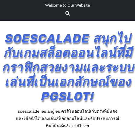
S
Welcome to Our Website
k
i
p
t
SOESCALADE สนุกไป
o
c
กับเกมสล็อตออนไลน์ที่มี
o
n
กราฟิกสวยงามและระบบ
t
e
เล่นที่เป็นเอกลักษณ์ของ
n
t
PGSLOT!
soescalade les angles คาสิโนออนไลน์เว็บตรงที่มั่นคง
และเชื่อถือได้ ลองเล่นสล็อตออนไลน์และรับประสบการณ์
ที่น่าตื่นเต้น! ciel d'hiver