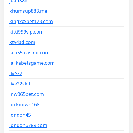
juad888
khumsup888.me
kingxxxbet123.com
kitti999vip.com
ktv4sd.com
lala55-casino.com
lalikabetsgame.com
live22
live22slot
lnw365bet.com
lockdown168
london45
london6789.com