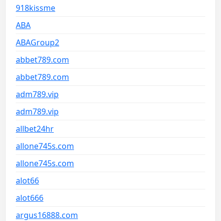
918kissme
ABA
ABAGroup2
abbet789.com
abbet789.com
adm789.vip
adm789.vip
allbet24hr
allone745s.com
allone745s.com
alot66
alot666
argus16888.com