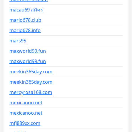
macau69 สมัคร
mario678.club
mario678.info
mars95
maxworld99.fun
maxworld99.fun
meekin365day.com
meekin365day.com
mercyrosa168.com
mexicanoo.net
mexicanoo.net
mfj889xx.com