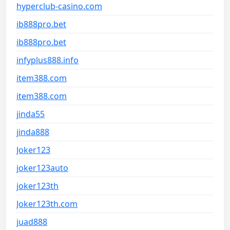
hyperclub-casino.com
ib888pro.bet
ib888pro.bet
infyplus888.info
item388.com
item388.com
jinda55
jinda888
Joker123
joker123auto
joker123th
Joker123th.com
juad888