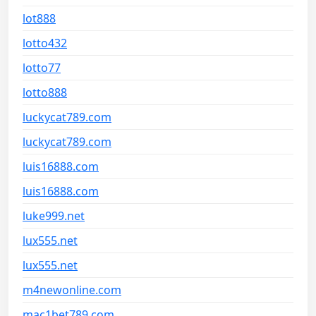
lot888
lotto432
lotto77
lotto888
luckycat789.com
luckycat789.com
luis16888.com
luis16888.com
luke999.net
lux555.net
lux555.net
m4newonline.com
mac1bet789.com