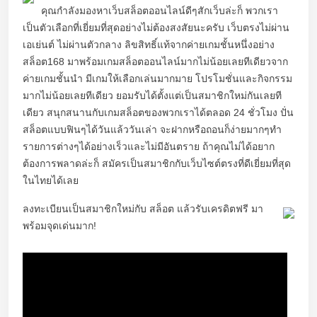
คุณกำลังมองหาเว็บสล็อตออนไลน์ดีๆสักเว็บล่ะก็ พวกเรา
เป็นตัวเลือกที่เยี่ยมที่สุดอย่างไม่ต้องสงสัยนะครับ เว็บตรงไม่ผ่าน
เอเย่นต์ ไม่ผ่านตัวกลาง ลิขสิทธิ์แท้จากค่ายเกมชั้นหนึ่งอย่าง
สล็อต168 มาพร้อมเกมสล็อตออนไลน์มากไม่น้อยเลยทีเดียวจาก
ค่ายเกมชั้นนำ มีเกมให้เลือกเล่นมากมาย โปรโมชั่นและกิจกรรม
มากไม่น้อยเลยทีเดียว ยอมรับได้ตั้งแต่เป็นสมาชิกใหม่กันเลยที
เดียว สนุกสนานกับเกมสล็อตของพวกเราได้ตลอด 24 ชั่วโมง ปั่น
สล็อตแบบฟินๆได้วันแล้ววันเล่า จะฝากหรือถอนก็ง่ายมากๆทำ
รายการต่างๆได้อย่างเร็วและไม่มีอันตราย ถ้าคุณไม่ได้อยาก
ต้องการพลาดล่ะก็ สมัครเป็นสมาชิกกับเว็บไซต์ตรงที่ดีเยี่ยมที่สุด
ในไทยได้เลย
ลงทะเบียนเป็นสมาชิกใหม่กับ สล็อต แล้วรับเครดิตฟรี มา
พร้อมจุดเด่นมาก!