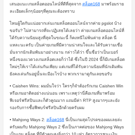
เสนอแนะเกมสล็อตออนไลน์ที่ดีที่สุดจาก
สล็อต168
มาพร้อมราย
ละเอียดเล็กๆน้อยๆที่คุณจะต้องทราบ
ไหนผู้ใดกันแน่อยากเล่นเกมสล็อตออนไลน์จากค่าย pgslot บ้าง
ขอรับ? ไม่สามารถที่จะปฏิเสธได้เลยว่า ค่ายเกมสล็อตออนไลน์ที่
ได้รับความนิยมสูงที่สุดในขณะนี้ ก็คงหนีไม่พ้นค่าย สล็อต นี่
แหละนะครับ เป็นค่ายเกมที่มีความน่าสนใจและได้รับความเชื่อ
มั่นจากนักเดิมพันมาอย่างนาน กล่าวได้ว่า ขึ้นชื่อว่าเป็นเบอร์
หนึ่งของแวดวงเกมสล็อตเลยก็ว่าได้ ซึ่งในปี 2024 นี้ก็มีเกมสล็อต
ใหม่ๆให้เราได้เล่นกันเพียบ แต่เกมที่ได้รับความนิยมที่นักเดิมพัน
ยังคงเล่นกันอยู่นั้นจะมีอะไรบ้าง พวกเรามาดูกันเลยขอรับ
• Caishen Wins: ผมมั่นใจว่า ใครๆก็จำต้องรักเกม Caishen Win
หรือเกมอาติดอย่างแน่นอน เพราะเหตุว่านี่คือเกมที่มาพร้อม
ฟีเจอร์ฟรีสปินและก็ตัวคูณมาก แถมมีค่า RTP สูงมากๆและยัง
รองรับการซื้อฟีพบร์ฟรีสปินอีกด้วยครับผม
• Mahjong Ways 2:
สล็อต168
นี่เป็นเกมสุดโปรดของผมเลยล่ะ
ครับผมกับ Mahjong Ways 2 ซึ่งเป็นภาคต่อของ Mahjong Ways
เป็นเกม สล็อต ที่มีตัวคูณสูงยิ่งกว่า 10 เท่า อัตราการชนะเงิน