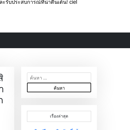
รับประสบการณ์ที่น่าตื่นเต้น! ciel
ิ
ค้
น
า
ห
า
ก
สำ
ห
เรื่องล่าสุด
รั
บ