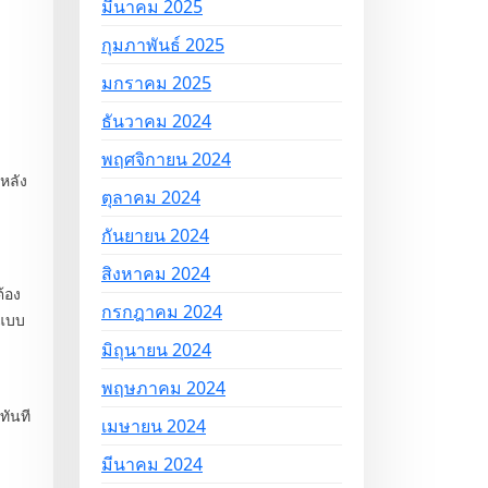
มีนาคม 2025
กุมภาพันธ์ 2025
มกราคม 2025
ธันวาคม 2024
พฤศจิกายน 2024
หลัง
ตุลาคม 2024
กันยายน 2024
สิงหาคม 2024
้อง
กรกฎาคม 2024
นแบบ
มิถุนายน 2024
พฤษภาคม 2024
ทันที
เมษายน 2024
มีนาคม 2024