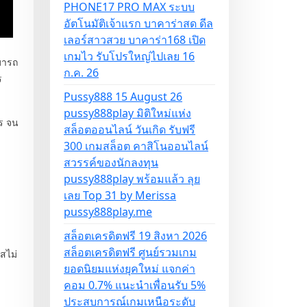
PHONE17 PRO MAX ระบบ
อัตโนมัติเจ้าแรก บาคาร่าสด ดีล
เลอร์สาวสวย บาคาร่า168 เปิด
เกมไว รับโปรใหญ่ไปเลย 16
ามารถ
ก.ค. 26
ร
Pussy888 15 August 26
pussy888play มิติใหม่แห่ง
ไร จน
สล็อตออนไลน์ วันเกิด รับฟรี
300 เกมสล็อต คาสิโนออนไลน์
สวรรค์ของนักลงทุน
pussy888play พร้อมแล้ว ลุย
เลย Top 31 by Merissa
pussy888play.me
สล็อตเครดิตฟรี 19 สิงหา 2026
สล็อตเครดิตฟรี ศูนย์รวมเกม
สไม่
ยอดนิยมแห่งยุคใหม่ แจกค่า
คอม 0.7% แนะนำเพื่อนรับ 5%
ประสบการณ์เกมเหนือระดับ