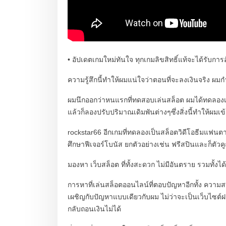
• อัปเดตเกมใหม่ทันใจ ทุกเกมลิขสิทธิ์แท้จะได้รับกา
ความรู้สึกนี้ทำให้ผมแน่ใจว่าตอนที่จะลงเงินจริง ผมก
ผมนึกออกว่าหนแรกที่ทดสอบเล่นสล็อต ผมได้ทดลองเก
แล้วก็ลองปรับปริมาณเดิมพันต่างๆซึ่งสิ่งนี้ทำให้ผ
rockstar66 อีกเกมที่ทดลองเป็นสล็อตวิดีโอธีมแฟนต
ศึกษาฟีเจอร์โบนัส ยกตัวอย่างเช่น ฟรีสปินและก็ตั
มองหา เว็บสล็อต ที่ทั้งสะดวก ไม่มีอันตราย รวมทั้ง
การหาที่เล่นสล็อตออนไลน์ที่ตอบปัญหาอีกทั้ง ความ
เผชิญกับปัญหาแบบเดียวกับผม ไม่ว่าจะเป็นเว็บไซต์ฝ
กลับถอนเงินไม่ได้