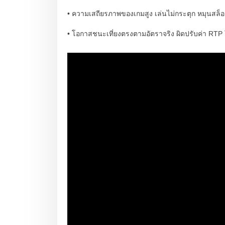
• ความเสถียรภาพของเกมสูง เล่นไม่กระตุก หมุนสล็อ
• โอกาสชนะเที่ยงตรงตามอัตราจริง ผิดปรับค่า RTP ใ