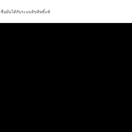
ื่อมั่นได้กับระบบลิขสิทธิ์แท้