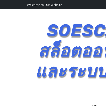
S
Welcome to Our Website
k
i
p
SOESCA
t
o
c
o
สล็อตออน
n
t
e
และระบบเ
n
t