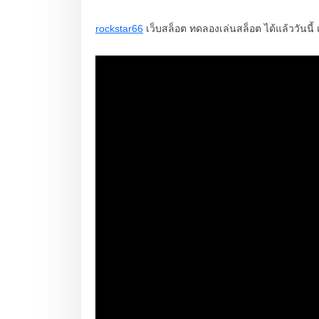
rockstar66
เว็บสล็อต ทดลองเล่นสล็อต ได้แล้ววันนี้ เช