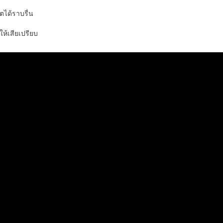
ตได้ราบรื่น
ห้เสียเปรียบ