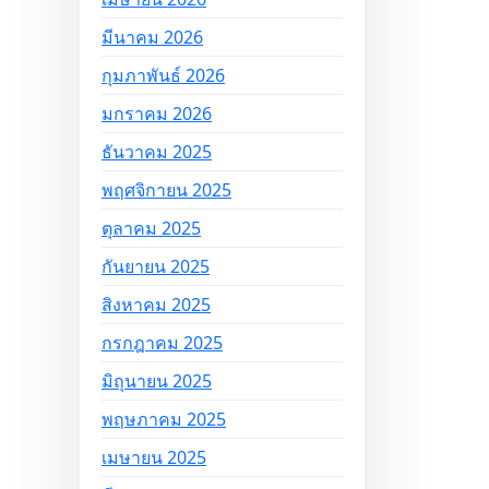
มีนาคม 2026
กุมภาพันธ์ 2026
มกราคม 2026
ธันวาคม 2025
พฤศจิกายน 2025
ตุลาคม 2025
กันยายน 2025
สิงหาคม 2025
กรกฎาคม 2025
มิถุนายน 2025
พฤษภาคม 2025
เมษายน 2025