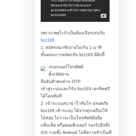
เพราะเหตุไรจำเป็นต้องเลือกเล่นกับ
fizz169
1. สมัครสมาชิกง่ายไม่เกิน 1 นาที
ขั้นตอนการสมัครกับ fizz169 มีดังนี้:
กรอกเบอร์โทรศัพท์
ตั้งรหัสผ่าน
ยืนยันตัวตนผ่าน OTP
เข้าสู่ระบบและก็รับ fizz169 เครดิตฟรี
ได้โดยทันที
2. เข้าระบบสบาย เร็วทันใจ ปลอดภัย
fizz169 เข้าระบบ ได้จากทุกเครื่องใช้
ไม้สอย ไม่ว่าจะเป็นโทรศัพท์มือถือ
แท็บเล็ต หรือคอมพิวเตอร์ รองรับอีกทั้ง
iOS รวมทั้ง Android ไม่มีความจำเป็นที่