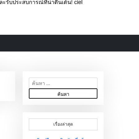
รับประสบการณ์ที่น่าตื่นเต้น! ciel
ค้
น
ห
า
สำ
ห
เรื่องล่าสุด
รั
บ