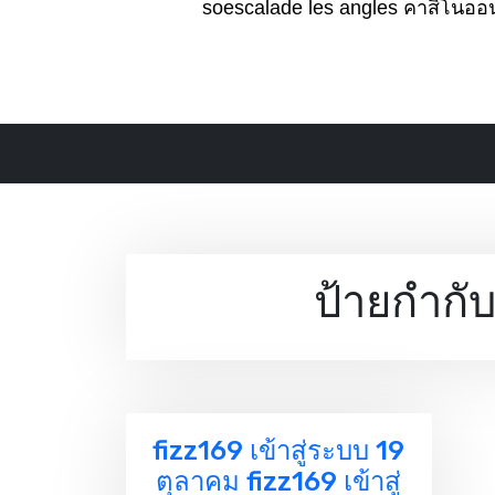
soescalade les angles คาสิโนออนไ
ป้ายกำกั
fizz169 เข้าสู่ระบบ 19
ตุลาคม fizz169 เข้าสู่