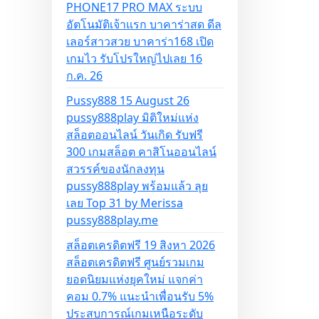
PHONE17 PRO MAX ระบบ
อัตโนมัติเจ้าแรก บาคาร่าสด ดีล
เลอร์สาวสวย บาคาร่า168 เปิด
เกมไว รับโปรใหญ่ไปเลย 16
ก.ค. 26
Pussy888 15 August 26
pussy888play มิติใหม่แห่ง
สล็อตออนไลน์ วันเกิด รับฟรี
300 เกมสล็อต คาสิโนออนไลน์
สวรรค์ของนักลงทุน
pussy888play พร้อมแล้ว ลุย
เลย Top 31 by Merissa
pussy888play.me
สล็อตเครดิตฟรี 19 สิงหา 2026
สล็อตเครดิตฟรี ศูนย์รวมเกม
ยอดนิยมแห่งยุคใหม่ แจกค่า
คอม 0.7% แนะนำเพื่อนรับ 5%
ประสบการณ์เกมเหนือระดับ