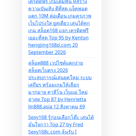
เครดิตฟรี เกมเดิมพัน ที่สร้าง
:
ความบันเทิง ดีที่สุด แจ็คพอต
แตก 10M ต่อเดือน เกมคุรภาพ
เว็บโปร่งใส ยูสเดียว เล่นได้ทุก
เกม สล็อต168 แจก เครดิตฟรี
เยอะที่สุด Top 95 by Kenton
hengjing168d.com 20
September 2026
สล็อต888 เวปไซต์แตกง่าย
สล็อตเว็บตรง 2026
ประสบการณ์เล่นยุคใหม่ ระบบ
เสถียร พร้อมเกมให้เลือก
มากมาย คาสิโน เว็บแม่ ใหม่
ล่าสุด Top 87 by Henrietta
Jin888.asia 12 สิงหาคม 69
Sexy168 รู้ก่อนเลือกโต๊ะ เล่นได้
มั่นใจกว่า Top 27 by Fred
Sexy168c.com ลุ้นรับ I