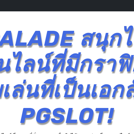
LADE สนุกไ
ไลน์ที่มีกรา
ล่นที่เป็นเอก
PGSLOT!