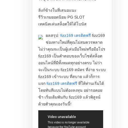
ลิงก์ข้างในที่เสนอแนะ
รีวิวเกมยอดนิยม PG SLOT
เทคนิคเล่นสล็อตให้ได้โบนัส
ผลสรุป:
fizz169 เครดิตฟรี
fizz169
ช่องทางใหม่ที่คุณไม่สมควรพลาด
ไม่ว่าคุณจะเป็นผู้เล่นมือใหม่หรือมือโปร
fizz169 เป็นคำตอบของเว็บไซต์สล็อต
ออนไลน์ที่มีทั้งหมดทุกอย่างครบ ไม่ว่า
จะเป็นระบบ fizz169 สมัคร ที่ง่าย ระบบ
fizz169 เข้าระบบ ที่สบาย แล้วก็การ
แจก
fizz169 เครดิตฟรี
ที่ให้ท่านเริ่มได้
โดยทันทีแบบไม่ต้องลงทุน อย่ารอคอย
ช้า เริ่มเดิมพันกับ fizz169 แล้วพิสูจน์
ด้วยตัวคุณเองวันนี้!