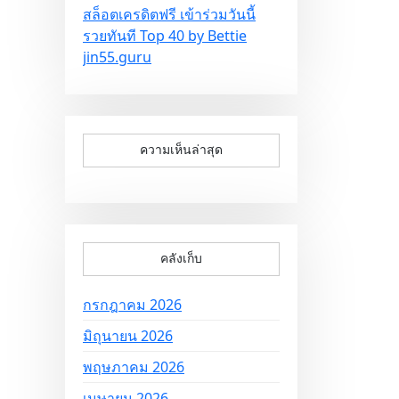
สล็อตเครดิตฟรี เข้าร่วมวันนี้
รวยทันที Top 40 by Bettie
jin55.guru
ความเห็นล่าสุด
คลังเก็บ
กรกฎาคม 2026
มิถุนายน 2026
พฤษภาคม 2026
เมษายน 2026