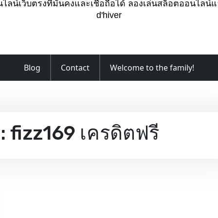
ลน์เว็บตรงที่มั่นคงและเชื่อถือได้ ลองเล่นสล็อตออนไลน์และ
d'hiver
Blog
Contact
Welcome to the family!
บ:
fizz169 เครดิตฟรี