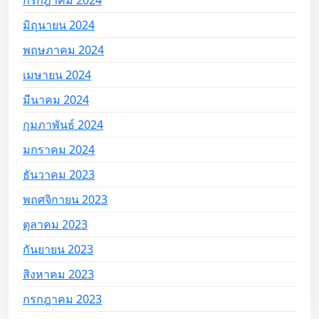
มิถุนายน 2024
พฤษภาคม 2024
เมษายน 2024
มีนาคม 2024
กุมภาพันธ์ 2024
มกราคม 2024
ธันวาคม 2023
พฤศจิกายน 2023
ตุลาคม 2023
กันยายน 2023
สิงหาคม 2023
กรกฎาคม 2023