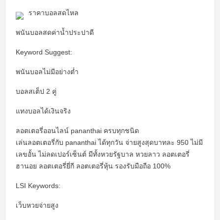
ราคาบอลสดไหล
พนันบอลสดค่าน้ำประปาดี
Keyword Suggest:
พนันบอลไม่มีอย่างต่ำ
บอลสเต็ป 2 คู่
แทงบอลได้เงินจริง
ลอตเตอรี่ออนไลน์ pananthai ครบทุกชนิด
เล่นลอตเตอรี่กับ pananthai ได้ทุกวัน จ่ายสูงสุดบาทละ 950 ไม่มี
เลขอั้น ไม่ลดเปอร์เซ็นต์ มีทั้งหวยรัฐบาล หวยลาว ลอตเตอรี่
ฮานอย ลอตเตอรี่ยี่กี ลอตเตอรี่หุ้น รองรับมือถือ 100%
LSI Keywords:
เว็บหวยจ่ายสูง