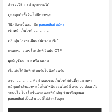
สำรวจวิธีการทำธุรกรรมได้
ดูแลลูกค้าทั้งวัน ไม่มีทางหยุด
วิธีสมัครเป็นสมาชิก
pananthai สมัคร
เข้าหน้าเว็บไซต์ pananthai
คลิกปุ่ม “ลงทะเบียนสมัครสมาชิก”
กรอกหมายเลขโทรศัพท์ ยืนยัน OTP
ผูกบัญชีธนาคารหรือวอเลท
เริ่มเล่นได้ทันที พร้อมรับโบนัสต้อนรับ
สรุป: pananthai คือคำตอบของเว็บไซต์พนันที่คุณตามหา
แม้คุณกำลังมองหาเว็บไซต์พนันออนไลน์ที่ ครบ จบ ปลอดภัย
ระบบไว โปรโมชั่นแรง และที่สำคัญ จ่ายจริงทุกยอด —
pananthai เป็นคำตอบที่ใช่สำหรับคุณ