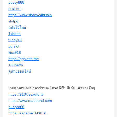
pussy888
บาคาร่า
https://www.slotxo24hr.win
slotpg
หนังโป๊ไทย
1xbetth
funny18
pg slot
kiss918
https://pgslotth.me
188betth
ดูหนังออนไลน์
เว็บสล็อตและบาคาร่าของโครตดีเว็บนี้เล่นแล้วรวยจัดๆ
https://918kissauto.tv
https://www.madoohd.com
punpro66
https://sagame168th.in