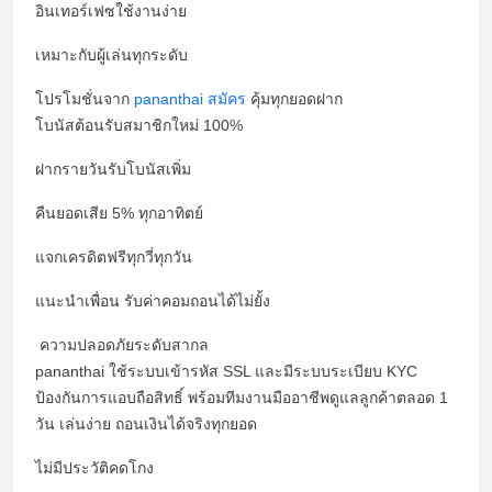
อินเทอร์เฟซใช้งานง่าย
เหมาะกับผู้เล่นทุกระดับ
โปรโมชั่นจาก
pananthai สมัคร
คุ้มทุกยอดฝาก
โบนัสต้อนรับสมาชิกใหม่ 100%
ฝากรายวันรับโบนัสเพิ่ม
คืนยอดเสีย 5% ทุกอาทิตย์
แจกเครดิตฟรีทุกวี่ทุกวัน
แนะนำเพื่อน รับค่าคอมถอนได้ไม่ยั้ง
️ ความปลอดภัยระดับสากล
pananthai ใช้ระบบเข้ารหัส SSL และมีระบบระเบียบ KYC
ป้องกันการแอบถือสิทธิ์ พร้อมทีมงานมืออาชีพดูแลลูกค้าตลอด 1
วัน เล่นง่าย ถอนเงินได้จริงทุกยอด
ไม่มีประวัติคดโกง