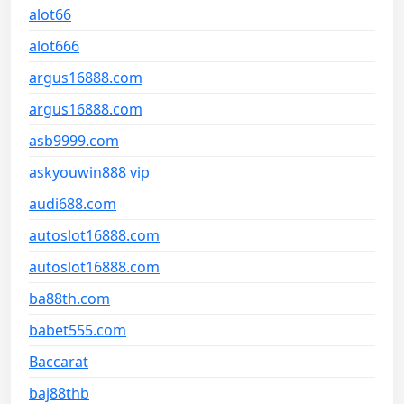
alot66
alot666
argus16888.com
argus16888.com
asb9999.com
askyouwin888 vip
audi688.com
autoslot16888.com
autoslot16888.com
ba88th.com
babet555.com
Baccarat
baj88thb