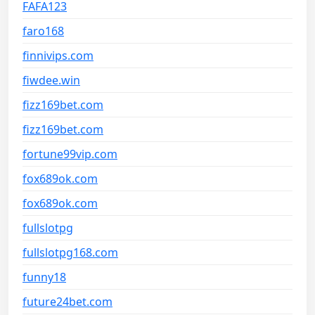
FAFA123
faro168
finnivips.com
fiwdee.win
fizz169bet.com
fizz169bet.com
fortune99vip.com
fox689ok.com
fox689ok.com
fullslotpg
fullslotpg168.com
funny18
future24bet.com