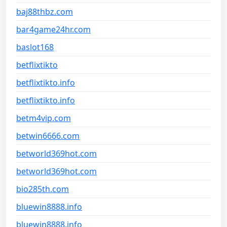
baj88thbz.com
bar4game24hr.com
baslot168
betflixtikto
betflixtikto.info
betflixtikto.info
betm4vip.com
betwin6666.com
betworld369hot.com
betworld369hot.com
bio285th.com
bluewin8888.info
bluewin8888.info