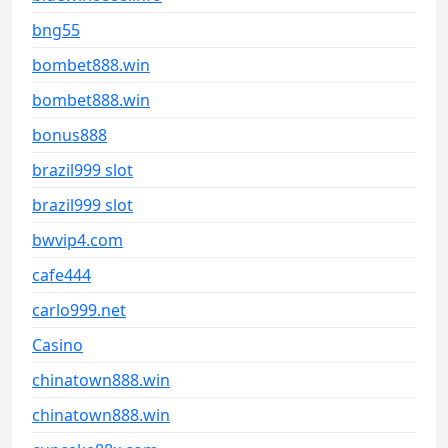
bng55
bombet888.win
bombet888.win
bonus888
brazil999 slot
brazil999 slot
bwvip4.com
cafe444
carlo999.net
Casino
chinatown888.win
chinatown888.win