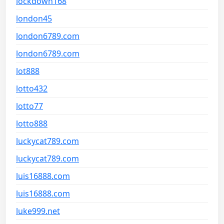
lockdown168
london45
london6789.com
london6789.com
lot888
lotto432
lotto77
lotto888
luckycat789.com
luckycat789.com
luis16888.com
luis16888.com
luke999.net