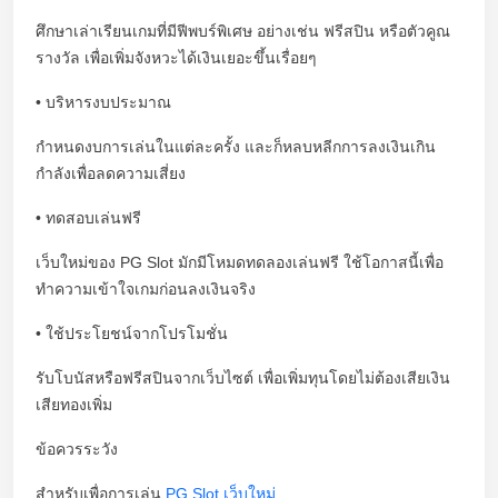
ศึกษาเล่าเรียนเกมที่มีฟีพบร์พิเศษ อย่างเช่น ฟรีสปิน หรือตัวคูณ
รางวัล เพื่อเพิ่มจังหวะได้เงินเยอะขึ้นเรื่อยๆ
• บริหารงบประมาณ
กำหนดงบการเล่นในแต่ละครั้ง และก็หลบหลีกการลงเงินเกิน
กำลังเพื่อลดความเสี่ยง
• ทดสอบเล่นฟรี
เว็บใหม่ของ PG Slot มักมีโหมดทดลองเล่นฟรี ใช้โอกาสนี้เพื่อ
ทำความเข้าใจเกมก่อนลงเงินจริง
• ใช้ประโยชน์จากโปรโมชั่น
รับโบนัสหรือฟรีสปินจากเว็บไซต์ เพื่อเพิ่มทุนโดยไม่ต้องเสียเงิน
เสียทองเพิ่ม
ข้อควรระวัง
สำหรับเพื่อการเล่น
PG Slot เว็บใหม่