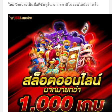
ใหม่ จึงแปลงเป็นชื่อที่ชินหูในวงการคาสิโนออนไลน์อย่างเร็ว