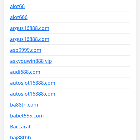
alot66
alot666
argus16888.com
argus16888.com
asb9999.com
askyouwin888 vip
audi688.com
autoslot16888.com
autoslot16888.com
ba88th.com
babet555.com
Baccarat
baj88thb