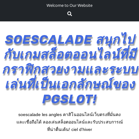
S
Welcome to Our Website
k
i
p
t
SOESCALADE สนุกไป
o
c
กับเกมสล็อตออนไลน์ที่มี
o
n
กราฟิกสวยงามและระบบ
t
e
เล่นที่เป็นเอกลักษณ์ของ
n
t
PGSLOT!
soescalade les angles คาสิโนออนไลน์เว็บตรงที่มั่นคง
และเชื่อถือได้ ลองเล่นสล็อตออนไลน์และรับประสบการณ์
ที่น่าตื่นเต้น! ciel d'hiver