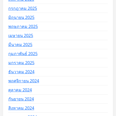
กรกฎาคม 2025
มิถุนายน 2025
พฤษภาคม 2025
เมษายน 2025
มีนาคม 2025
กุมภาพันธ์ 2025
มกราคม 2025
ธันวาคม 2024
พฤศจิกายน 2024
ตุลาคม 2024
กันยายน 2024
สิงหาคม 2024