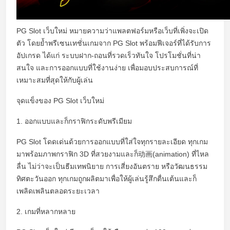
PG Slot เว็บใหม่ หมายความว่าแพลตฟอร์มหรือเว็บที่เพิ่งจะเปิด
ตัว โดยย้ำพรีเซนเทชั่นเกมจาก PG Slot พร้อมฟีเจอร์ที่ได้รับการ
อัปเกรด ได้แก่ ระบบฝาก-ถอนที่รวดเร็วทันใจ โปรโมชั่นที่น่า
สนใจ และการออกแบบที่ใช้งานง่าย เพื่อมอบประสบการณ์ที่
เหมาะสมที่สุดให้กับผู้เล่น
จุดแข็งของ PG Slot เว็บใหม่
1. ออกแบบและก็กราฟิกระดับพรีเมียม
PG Slot โดดเด่นด้วยการออกแบบที่ใส่ใจทุกรายละเอียด ทุกเกม
มาพร้อมภาพกราฟิก 3D ที่สวยงามและก็动画(animation) ที่ไหล
ลื่น ไม่ว่าจะเป็นธีมเทพนิยาย การเสี่ยงอันตราย หรือวัฒนธรรม
ทิศตะวันออก ทุกเกมถูกผลิตมาเพื่อให้ผู้เล่นรู้สึกตื่นเต้นและก็
เพลิดเพลินตลอดระยะเวลา
2. เกมที่หลากหลาย