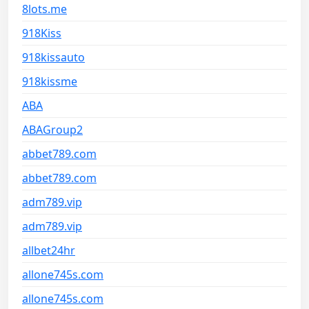
8lots.me
918Kiss
918kissauto
918kissme
ABA
ABAGroup2
abbet789.com
abbet789.com
adm789.vip
adm789.vip
allbet24hr
allone745s.com
allone745s.com