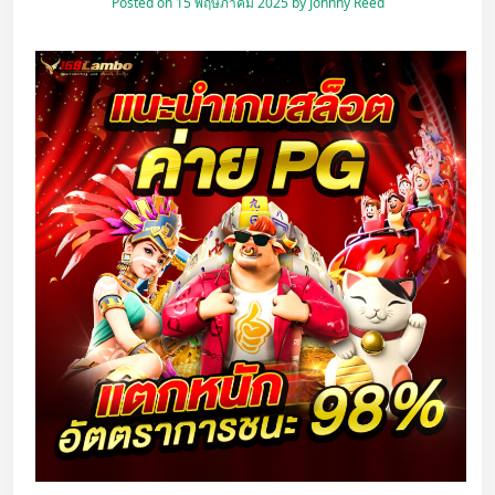
Posted on
15 พฤษภาคม 2025
by
Johnny Reed