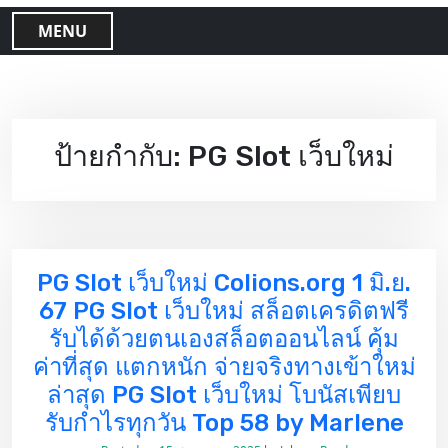
MENU
ป้ายกำกับ:
PG Slot เว็บใหม่
PG Slot เว็บใหม่ Colions.org 1 มิ.ย.
67 PG Slot เว็บใหม่ สล็อตเครดิตฟรี
รับได้ด้วยตนเองสล็อตออนไลน์ คุ้ม
ค่าที่สุด แตกหนัก จ่ายจริงทางเข้าใหม่
ล่าสุด PG Slot เว็บใหม่ โบนัสเพียบ
รับกำไรทุกวัน Top 58 by Marlene