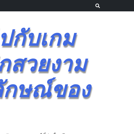
ปกับเกม
ฟิกสวยงาม
ลักษณ์ของ