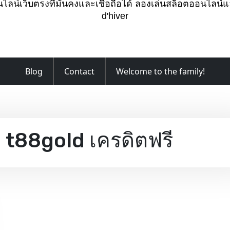
ลน์เว็บตรงที่มั่นคงและเชื่อถือได้ ลองเล่นสล็อตออนไลน์และ
d'hiver
Blog
Contact
Welcome to the family!
:
t88gold เครดิตฟรี