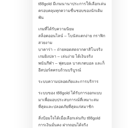
t88gold มีเกมนานาประการให้เลือกเล่น
ครอบคลุมทุกความชื่นชอบของนักเดิม
พัน
เกมที่ได้รับความนิยม
สล็อตออนไลน์ – โบนัสแตกง่าย กราฟิก
สวยงาม
บาคาร่า – ถ่ายทอดสดจากคาสิโนจริง
เกมยิงปลา – เล่นง่าย ได้เงินจริง
พนันกีฬา – ฟุตบอล บาสเกตบอล และก็
อีสปอร์ตครบถ้วนบริบูรณ์
ระบบความปลอดภัยและการบริการ
ระบบของ t88gold ได้รับการออกแบบ
มาเพื่อมอบประสบการณ์ที่เหมาะสม
ที่สุดและปลอดภัยที่สุดแก่สมาชิก
สิ่งป้อมใจได้เมื่อเลือกเล่นกับ t88gold
การเงินมั่นคง ฝากถอนได้จริง