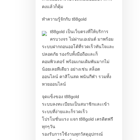
คงแล้วก็คุ้ม
ทำความรู้จักกับ t88gold
t88gold เป็นเว็บตรงที่ให้บริการ
ครบวงจร ไม่ผ่านเอเย่นต์ มาพร้อม
ระบบฝากถอนออโต้ที่รวดเร็วทันใจและ
ปลอดภัย รองรับทั้งมือถือและก็
คอมพิวเตอร์ พร้อมเกมเดิมพันมากไม่
น้อยเลยทีเดียว อย่างเช่น สล็อต
ออนไลน์ คาสิโนสด พนันกีฬา รวมทั้ง
หวยออนไลน์
จุดแข็งของ t88gold
ระบบลงทะเบียนเป็นสมาชิกและเข้า
ระบบที่ง่ายและก็รวดเร็ว
โปรโมชั่นแรง แจก t88gold เครดิตฟรี
ทุกๆวัน
รองรับการใช้งานทุกวัสดุอุปกรณ์