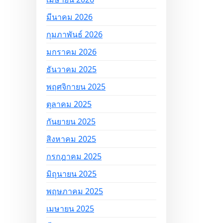
มีนาคม 2026
กุมภาพันธ์ 2026
มกราคม 2026
ธันวาคม 2025
พฤศจิกายน 2025
ตุลาคม 2025
กันยายน 2025
สิงหาคม 2025
กรกฎาคม 2025
มิถุนายน 2025
พฤษภาคม 2025
เมษายน 2025