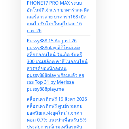
PHONE17 PRO MAX ระบบ
อัตโนมัติเจ้าแรก บาคาร่าสด ดีล
เลอร์สาวสวย บาคาร่า168 เปิด
เกมไว รับโปรใหญ่ไปเลย 16
ก.ค. 26
Pussy888 15 August 26
pussy888play มิติใหม่แห่ง
สล็อตออนไลน์ วันเกิด รับฟรี
300 เกมสล็อต คาสิโนออนไลน์
สวรรค์ของนักลงทุน
pussy888play พร้อมแล้ว ลุย
เลย Top 31 by Merissa
pussy888play.me
สล็อตเครดิตฟรี 19 สิงหา 2026
สล็อตเครดิตฟรี ศูนย์รวมเกม
ยอดนิยมแห่งยุคใหม่ แจกค่า
คอม 0.7% แนะนำเพื่อนรับ 5%
ประสบการณ์เกมเหนือระดับ