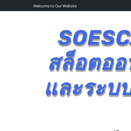
S
Welcome to Our Website
k
i
p
SOESCA
t
o
c
o
สล็อตออน
n
t
e
และระบบเ
n
t