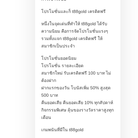
โปรโมชั่นและก็ t88gold เครดิตฟรี
หนึ่งในจุดเด่นที่ทำให้ t88gold ได้รับ
ความนิยม คือการจัดโปรโมชั่นแรงๆ
รวมทั้งแจก t88gold เครดิตฟรี ให้
สมาชิกเป็นประจำ
โปรโมชั่นยอดนิยม
โปรโมชั่น รายละเอียด
สมาชิกใหม่ รับเครดิตฟรี 100 บาท ไม่
ต้องฝาก
ฝากแรกของวัน โบนัสเพิ่ม 50% สูงสุด
500 บาท
คืนยอดเสีย คืนยอดเสีย 10% ทุกสัปดาห์
กิจกรรมพิเศษ ลุ้นของรางวัลราคาสูงทุก
เดือน
เกมพนันที่มีใน t88gold