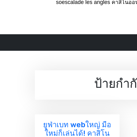
soescalade les angles คาสิโนออนไ
ป้ายกำก
ยูฟ่าเบท webใหญ่ มือ
ใหม่ก็เล่นได้! คาสิโน