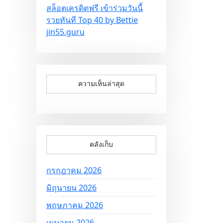
สล็อตเครดิตฟรี เข้าร่วมวันนี้
รวยทันที Top 40 by Bettie
jin55.guru
ความเห็นล่าสุด
คลังเก็บ
กรกฎาคม 2026
มิถุนายน 2026
พฤษภาคม 2026
เมษายน 2026