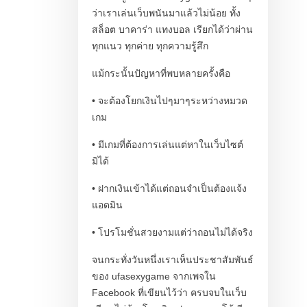
ว่าเราเล่นเว็บพนันมาแล้วไม่น้อย ทั้ง
สล็อต บาคาร่า แทงบอล เรียกได้ว่าผ่าน
ทุกแนว ทุกค่าย ทุกความรู้สึก
แม้กระนั้นปัญหาที่พบหลายครั้งคือ
• จะต้องโยกเงินไปๆมาๆระหว่างหมวด
เกม
• มีเกมที่ต้องการเล่นแต่หาในเว็บไซต์
มิได้
• ฝากเงินเข้าได้แต่ถอนจำเป็นต้องแจ้ง
แอดมิน
• โปรโมชั่นสวยงามแต่ว่าถอนไม่ได้จริง
จนกระทั่งวันหนึ่งเราเห็นประชาสัมพันธ์
ของ ufasexygame จากเพจใน
Facebook ที่เขียนไว้ว่า ครบจบในเว็บ