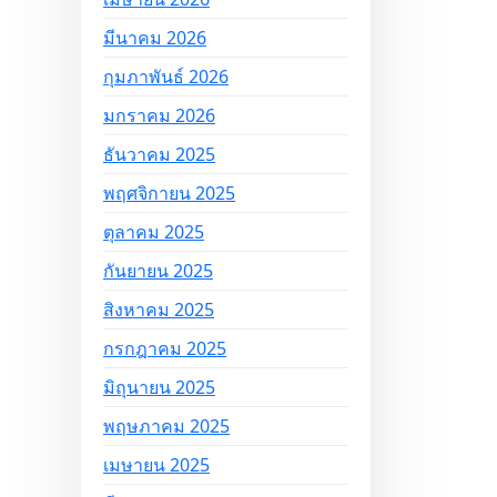
มีนาคม 2026
กุมภาพันธ์ 2026
มกราคม 2026
ธันวาคม 2025
พฤศจิกายน 2025
ตุลาคม 2025
กันยายน 2025
สิงหาคม 2025
กรกฎาคม 2025
มิถุนายน 2025
พฤษภาคม 2025
เมษายน 2025