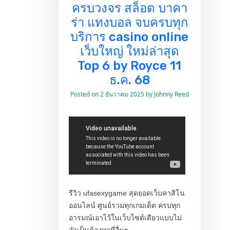
ครบวงจร สล็อต บาคา
ร่า แทงบอล จบครบทุก
บริการ casino online
เว็บใหญ่ ใหม่ล่าสุด
Top 6 by Royce 11
ธ.ค. 68
Posted on
2 ธันวาคม 2025
by
Johnny Reed
รีวิว ufasexygame สุดยอดเว็บคาสิโน
ออนไลน์ ศูนย์รวมทุกเกมเด็ด ครบทุก
อารมณ์เอาไว้ในเว็บไซต์เดียวแบบไม่