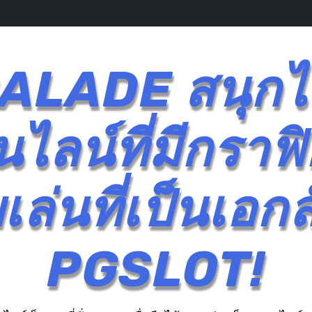
LADE สนุกไ
ไลน์ที่มีกรา
ล่นที่เป็นเอก
PGSLOT!