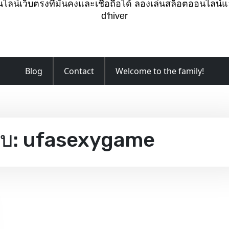
ลน์เว็บตรงที่มั่นคงและเชื่อถือได้ ลองเล่นสล็อตออนไลน์และ
d'hiver
Blog
Contact
Welcome to the family!
ับ:
ufasexygame