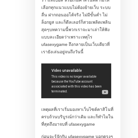
เลือกทุกแนวแบบไม่ต้องย้ายเว็บ ระบบ
ลื่น ฝากถอนออโต้จริง ไม่มีขั้นต่ำ ไม่
ล็อกยูส และก็ดีลเลอร์ก็สวยเพลิดเพลิน
สุดๆบทความนี้พวกเราจะมาเล่าให้ฟัง
แบบละเอียดว่าเพราะเหตุไร
ufasexygame ถึงกลายเป็นเว็บเดียวที่
เรายังเล่นอยู่จนถึงวันนี้
เหตุผลที่เราเริ่มมองหาเว็บไซต์คาสิโนที่
ครบถ้วนบริบูรณ์กว่าเดิม และก็ทำไมใน
ที่สุดถึงมาจบที่ ufasexygame
ก่อนจะรู้จักกับ ufasexygame บอกตรงๆ