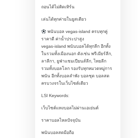
ถอนได้ไม่ติดเทิร์น
เล่นได้ทุกค่ายในยูสเดียว
พนันบอล vegas-island ครบทุกคู่
ราคาดี ค่าน้ำประปาสูง
vegas-island พนันบอลได้ทุกลีก อีกทั้ง
ในรวมทั้งเมืองนอก ดังเช่น พรีเมียร์ลีก,
ลาลีกา, ยูฟ่าแชมเปียนส์ลีก, ไทยลีก
รวมทั้งบอลโลก รองรับทุกหมวดหมู่การ
พนัน อีกทั้งบอลลำพัง บอลชุด บอลสด
ครบวงจรในเว็บไซต์เดียว
LSI Keywords:
เว็บไซต์แทงบอลไม่ผ่านเอเย่นต์
ราคาบอลไหลปัจจุบัน
พนันบอลสดมือถือ