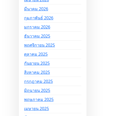
มีนาคม 2026
กุมภาพันธ์ 2026
มกราคม 2026
ธันวาคม 2025
พฤศจิกายน 2025
ตุลาคม 2025
กันยายน 2025
สิงหาคม 2025
กรกฎาคม 2025
มิถุนายน 2025
พฤษภาคม 2025
เมษายน 2025