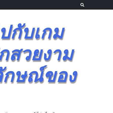
ปกับเกม
ฟิกสวยงาม
ลักษณ์ของ