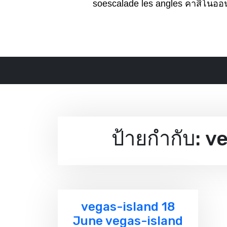
soescalade les angles คาสิโนออนไ
ป้ายกำกับ:
ve
vegas-island 18
June vegas-island