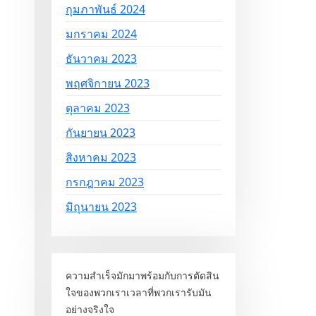
กุมภาพันธ์ 2024
มกราคม 2024
ธันวาคม 2023
พฤศจิกายน 2023
ตุลาคม 2023
กันยายน 2023
สิงหาคม 2023
กรกฎาคม 2023
มิถุนายน 2023
ความสำเร็จมักมาพร้อมกับการตัดสิน
ใจของพวกเราเวลาที่พวกเรารับมัน
อย่างจริงใจ