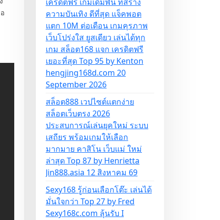
เครดิตฟรี เกมเดิมพัน ที่สร้าง
ง
:
ความบันเทิง ดีที่สุด แจ็คพอต
ือ
แตก 10M ต่อเดือน เกมคุรภาพ
เว็บโปร่งใส ยูสเดียว เล่นได้ทุก
เกม สล็อต168 แจก เครดิตฟรี
เยอะที่สุด Top 95 by Kenton
hengjing168d.com 20
September 2026
สล็อต888 เวปไซต์แตกง่าย
สล็อตเว็บตรง 2026
ประสบการณ์เล่นยุคใหม่ ระบบ
เสถียร พร้อมเกมให้เลือก
มากมาย คาสิโน เว็บแม่ ใหม่
ล่าสุด Top 87 by Henrietta
Jin888.asia 12 สิงหาคม 69
Sexy168 รู้ก่อนเลือกโต๊ะ เล่นได้
มั่นใจกว่า Top 27 by Fred
Sexy168c.com ลุ้นรับ I