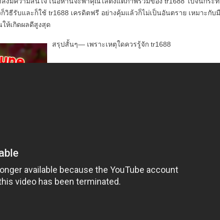
ลังมีความสนใจ เนื้อหานี้จะพาคุณไล่ตั้งแต่ภาพรวมของ tr1688 ไปจนกระทั่
็วิธีรับและก็ใช้ tr1688 เครดิตฟรี อย่างคุ้มแล้วก็ไม่เป็นอันตราย เหมาะกับม
นให้เกิดผลดีสูงสุด
สรุปสั้นๆ— เพราะเหตุใดควรรู้จัก tr1688