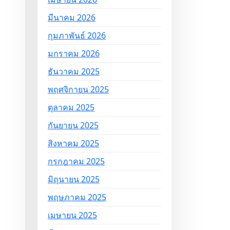
มีนาคม 2026
กุมภาพันธ์ 2026
มกราคม 2026
ธันวาคม 2025
พฤศจิกายน 2025
ตุลาคม 2025
กันยายน 2025
สิงหาคม 2025
กรกฎาคม 2025
มิถุนายน 2025
พฤษภาคม 2025
เมษายน 2025