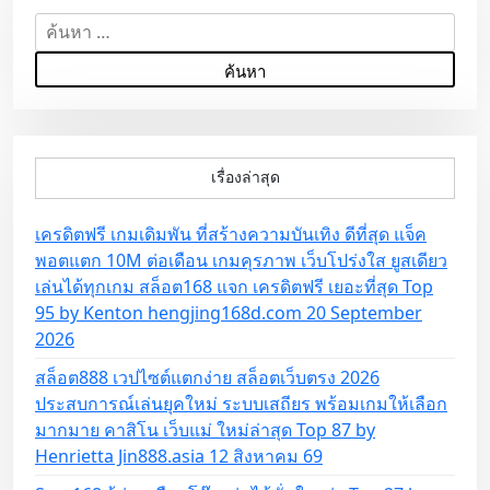
ค้
น
ห
า
สำ
ห
เรื่องล่าสุด
รั
บ
เครดิตฟรี เกมเดิมพัน ที่สร้างความบันเทิง ดีที่สุด แจ็ค
:
พอตแตก 10M ต่อเดือน เกมคุรภาพ เว็บโปร่งใส ยูสเดียว
เล่นได้ทุกเกม สล็อต168 แจก เครดิตฟรี เยอะที่สุด Top
95 by Kenton hengjing168d.com 20 September
2026
สล็อต888 เวปไซต์แตกง่าย สล็อตเว็บตรง 2026
ประสบการณ์เล่นยุคใหม่ ระบบเสถียร พร้อมเกมให้เลือก
มากมาย คาสิโน เว็บแม่ ใหม่ล่าสุด Top 87 by
Henrietta Jin888.asia 12 สิงหาคม 69