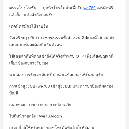
ตรวจโปรโมชั่น — ดูหน้าโปรโมชั่นเพื่อรับ
we789
เครดิตฟรี
แล้วก็อ่านข้อจำกัดก่อนรับ
เทคนิคสมัครให้ราบรื่น
จัดเตรียมรูปบัตรประชาชนรวมทั้งสำเนาสลิปแบงค์ไว้ก่อน ถ้า
แพลตฟอร์มจะต้องยืนยันตัวตน
ใช้เลขลำดับที่คุณเข้าถึงได้จริงสำหรับ OTP เพื่อเลี่ยงปัญหาที่
เกี่ยวข้องกับการรับรอง
หากต้องการรับเครดิตฟรี คำนวณข้อตกลงเทิร์นก่อนรับ
การเข้าสู่ระบบ (we789 เข้าสู่ระบบ) และการปกป้องคุ้มครอง
บัญชี
แนวทางการเข้าระบบอย่างปลอดภัย
ไปที่หน้าล็อกอิน: /we789/login
กรอกชื่อผู้ใช้หรือหมายเลขโทรศัพท์แล้วก็รหัสผ่าน