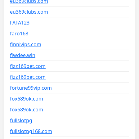
eu369clubs.com
eu369clubs.com
FAFA123
faro168
finnivips.com
fiwdee.win
fizz169bet.com
fizz169bet.com
fortune99vip.com
fox689ok.com
fox689ok.com
fullslotpg
fullslotpg168.com