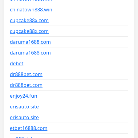
chinatown888.win
cupcake88x.com
cupcake88x.com
daruma1688.com
daruma1688.com
debet
dr888bet.com
dr888bet.com
enjoy24.fun
erisauto.site
erisauto.site
etbet16888.com