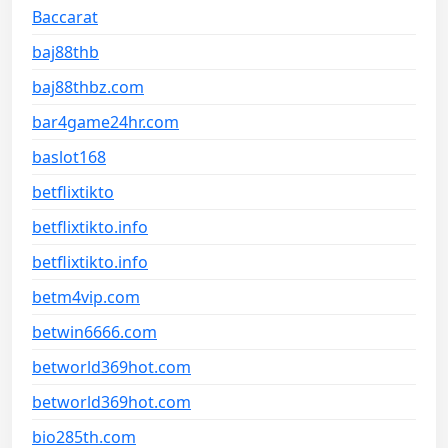
Baccarat
baj88thb
baj88thbz.com
bar4game24hr.com
baslot168
betflixtikto
betflixtikto.info
betflixtikto.info
betm4vip.com
betwin6666.com
betworld369hot.com
betworld369hot.com
bio285th.com