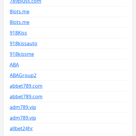
789pluss.com
8lots.me
8lots.me
918Kiss
918kissauto
918kissme
ABA
ABAGroup2
abbet789.com
abbet789.com
adm789.vip
adm789.vip
allbet24hr