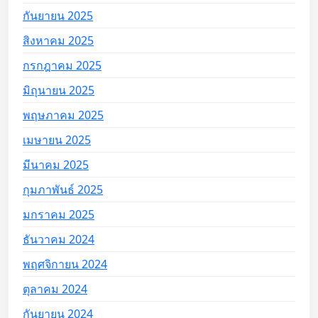
กันยายน 2025
สิงหาคม 2025
กรกฎาคม 2025
มิถุนายน 2025
พฤษภาคม 2025
เมษายน 2025
มีนาคม 2025
กุมภาพันธ์ 2025
มกราคม 2025
ธันวาคม 2024
พฤศจิกายน 2024
ตุลาคม 2024
กันยายน 2024