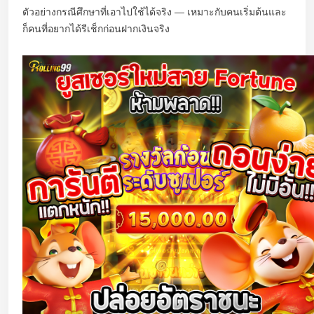
ตัวอย่างกรณีศึกษาที่เอาไปใช้ได้จริง — เหมาะกับคนเริ่มต้นและ
ก็คนที่อยากได้รีเช็กก่อนฝากเงินจริง