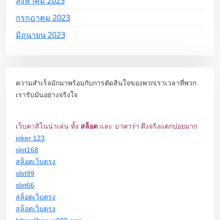
สิงหาคม 2023
กรกฎาคม 2023
มิถุนายน 2023
ความสำเร็จมักมาพร้อมกับการตัดสินใจของพวกเราเวลาที่พวก
เรารับมันอย่างจริงใจ
เว็บคาสิโนน่าเล่น ทั้ง
สล็อต
และ
บาคาร่า
ตึงจริงแตกบ่อยมาก
joker 123
slot168
สล็อตเว็บตรง
slot99
slot66
สล็อตเว็บตรง
สล็อตเว็บตรง